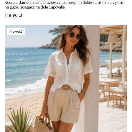
Koszula damska lniana brązowa z ażurowymi zdobieniami kołnierzykiem
na guziki ściągacz na dole Capovalle
Cena
148,90 zł
Nowość