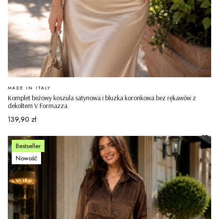
PRODUCENT
MADE IN ITALY
Komplet beżowy koszula satynowa i bluzka koronkowa bez rękawów z
dekoltem V Formazza
Cena
139,90 zł
Bestseller
Nowość