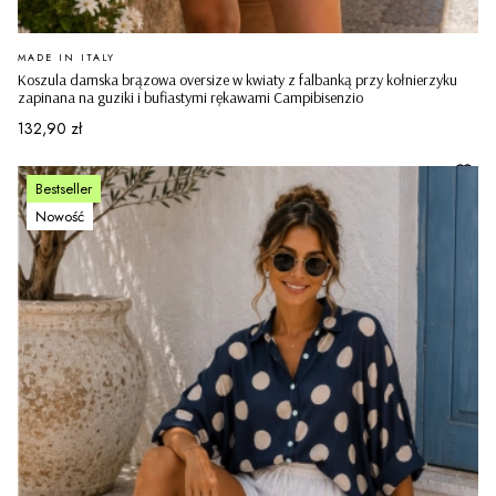
PRODUCENT
MADE IN ITALY
Koszula damska brązowa oversize w kwiaty z falbanką przy kołnierzyku
zapinana na guziki i bufiastymi rękawami Campibisenzio
Cena
132,90 zł
Bestseller
Nowość