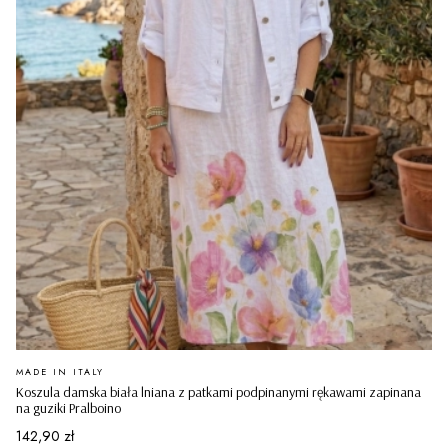
PRODUCENT
MADE IN ITALY
Koszula damska biała lniana z patkami podpinanymi rękawami zapinana
na guziki Pralboino
Cena
142,90 zł