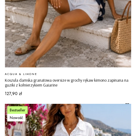
PRODUCENT
ACQUA & LIMONE
Koszula damska granatowa oversize w grochy rękaw kimono zapinana na
guziki z kołnierzykiem Gaiarine
Cena
127,90 zł
Bestseller
Nowość