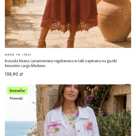
PRODUCENT
MADE IN ITALY
Koszula lniana cynamonowa regulowana w talii zapinana na guziki
kieszenie cargo Meduno
Cena
158,90 zł
Bestseller
Nowość