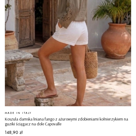
PRODUCENT
MADE IN ITALY
Koszula damska lniana fango z ażurowymi zdobieniami kołnierzykiem na
guziki ściągacz na dole Capovalle
Cena
148,90 zł