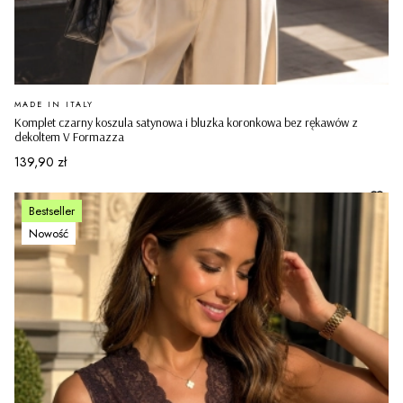
PRODUCENT
MADE IN ITALY
Komplet czarny koszula satynowa i bluzka koronkowa bez rękawów z
dekoltem V Formazza
Cena
139,90 zł
Bestseller
Nowość