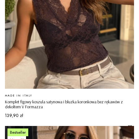
PRODUCENT
MADE IN ITALY
Komplet figowy koszula satynowa i bluzka koronkowa bez rękawów z
dekoltem V Formazza
Cena
139,90 zł
Bestseller