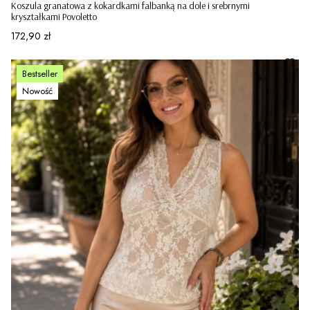
Koszula granatowa z kokardkami falbanką na dole i srebrnymi
kryształkami Povoletto
Cena
172,90 zł
Bestseller
Nowość