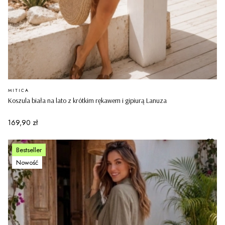
PRODUCENT
MITICA
Koszula biała na lato z krótkim rękawem i gipiurą Lanuza
Cena
169,90 zł
Bestseller
Nowość