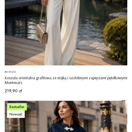
PRODUCENT
MIHOS
Koszula orientalna grafitowa ze stójką i ozdobnymi zapięciami pętelkowymi
Montenars
Cena
219,90 zł
Bestseller
Nowość