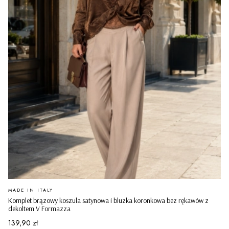
PRODUCENT
MADE IN ITALY
Komplet brązowy koszula satynowa i bluzka koronkowa bez rękawów z
dekoltem V Formazza
Cena
139,90 zł