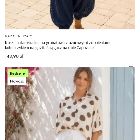
PRODUCENT
MADE IN ITALY
Koszula damska lniana granatowa z ażurowymi zdobieniami
kołnierzykiem na guziki ściągacz na dole Capovalle
Cena
148,90 zł
Bestseller
Nowość