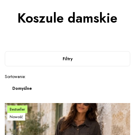
Koszule damskie
Filtry
Lista produktów
Sortowanie:
Domyślne
Bestseller
Nowość