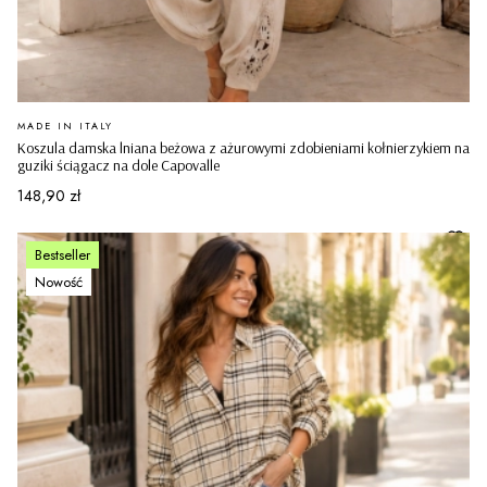
PRODUCENT
MADE IN ITALY
Koszula damska lniana beżowa z ażurowymi zdobieniami kołnierzykiem na
guziki ściągacz na dole Capovalle
Cena
148,90 zł
Bestseller
Nowość