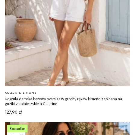
PRODUCENT
ACQUA & LIMONE
Koszula damska beżowa oversize w grochy rękaw kimono zapinana na
guziki z kołnierzykiem Gaiarine
Cena
127,90 zł
Bestseller