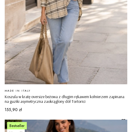
PRODUCENT
MADE IN ITALY
Koszula w kratę oversize beżowa z długim rękawem kołnierzem zapinana
na guziki asymetryczna zaokrąglony dół Tortorici
Cena
155,90 zł
Bestseller