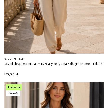
PRODUCENT
MADE IN ITALY
Koszula brązowa lniana oversize asymetryczna z długim rękawem Paluzza
Cena
139,90 zł
Bestseller
Nowość