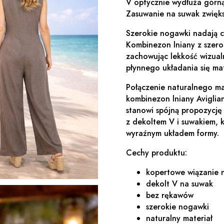
V optycznie wydłuża górną
Zasuwanie na suwak zwięks
Szerokie nogawki nadają ca
Kombinezon lniany z szero
zachowując lekkość wizual
płynnego układania się ma
Połączenie naturalnego ma
kombinezon lniany Aviglia
stanowi spójną propozycję
z dekoltem V i suwakiem, k
wyraźnym układem formy.
Cechy produktu:
kopertowe wiązanie 
dekolt V na suwak
bez rękawów
szerokie nogawki
naturalny materiał