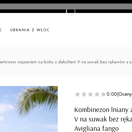
E
UBRANIA Z WŁOCH
UBRANIA LNIANE
NOWOŚ
ertowym wiązaniem na boku z dekoltem V na suwak bez rękawów z sz
0.00
(Oceny
Kombinezon lniany 
V na suwak bez ręk
Avigliana fango