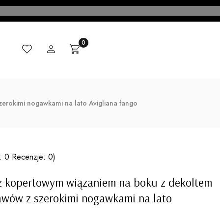
Ulubione
Zaloguj się
Produkty w koszyku: 0. Zobacz szczegóły
Koszyk
CI
MADE IN ITALY
KONTAKT
BLOG
erokimi nogawkami na lato Avigliana fango
: 0 Recenzje: 0)
z kopertowym wiązaniem na boku z dekoltem
awów z szerokimi nogawkami na lato