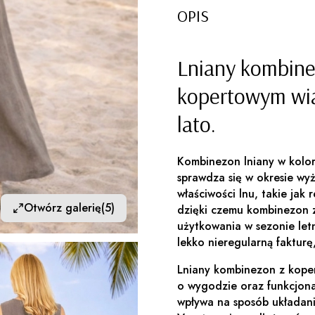
OPIS
Lniany kombine
kopertowym wią
lato.
Kombinezon lniany w kolor
sprawdza się w okresie wy
właściwości lnu, takie jak
Otwórz galerię
(5)
dzięki czemu kombinezon 
użytkowania w sezonie letn
lekko nieregularną fakturę,
Lniany kombinezon z kope
o wygodzie oraz funkcjonal
wpływa na sposób układani