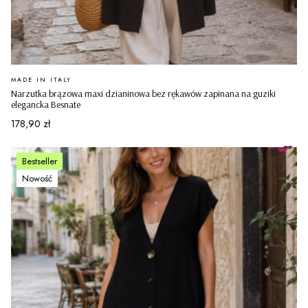
PRODUCENT
MADE IN ITALY
Narzutka brązowa maxi dzianinowa bez rękawów zapinana na guziki
elegancka Besnate
Cena
178,90 zł
Bestseller
Nowość