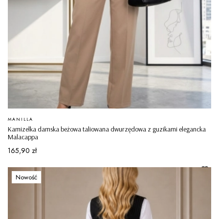
PRODUCENT
MANILLA
Kamizelka damska beżowa taliowana dwurzędowa z guzikami elegancka
Malacappa
Cena
165,90 zł
Nowość