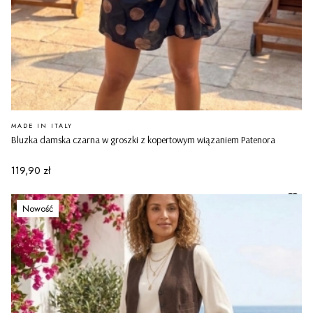
PRODUCENT
MADE IN ITALY
Bluzka damska czarna w groszki z kopertowym wiązaniem Patenora
Cena
119,90 zł
Nowość