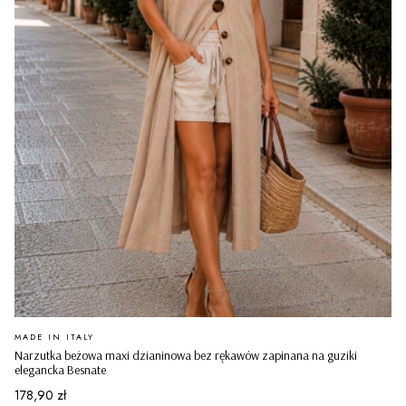
PRODUCENT
MADE IN ITALY
Narzutka beżowa maxi dzianinowa bez rękawów zapinana na guziki
elegancka Besnate
Cena
178,90 zł