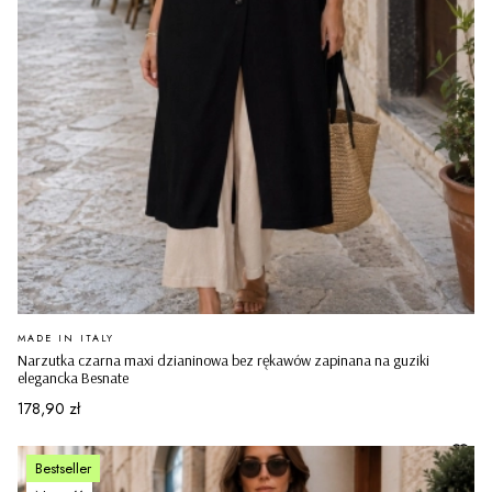
PRODUCENT
MADE IN ITALY
Narzutka czarna maxi dzianinowa bez rękawów zapinana na guziki
elegancka Besnate
Cena
178,90 zł
Bestseller