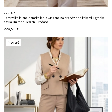
PRODUCENT
LUMINA
Kamizelka lniana damska biała wiązana na przodzie na kokardki gładka
casual imitacje kieszeni Credaro
Cena
220,90 zł
Nowość