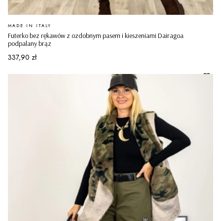
PRODUCENT
MADE IN ITALY
Futerko bez rękawów z ozdobnym pasem i kieszeniami Dairagoa
podpalany brąz
Cena
337,90 zł