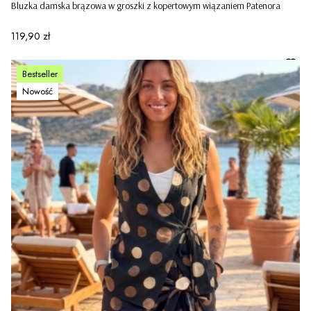
Bluzka damska brązowa w groszki z kopertowym wiązaniem Patenora
Cena
119,90 zł
Bestseller
Nowość