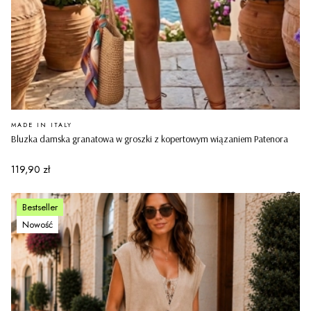
PRODUCENT
MADE IN ITALY
Bluzka damska granatowa w groszki z kopertowym wiązaniem Patenora
Cena
119,90 zł
Bestseller
Nowość