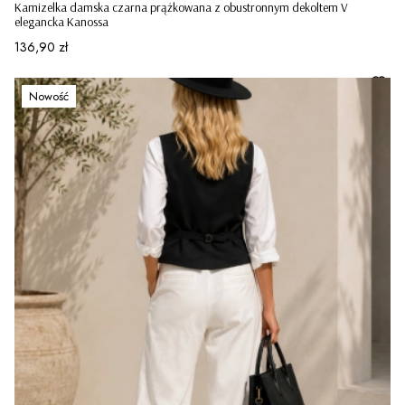
Kamizelka damska czarna prążkowana z obustronnym dekoltem V
elegancka Kanossa
Cena
136,90 zł
Nowość