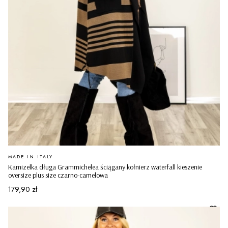
PRODUCENT
MADE IN ITALY
Kamizelka długa Grammichelea ściągany kołnierz waterfall kieszenie
oversize plus size czarno-camelowa
Cena
179,90 zł