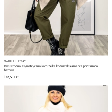
PRODUCENT
MADE IN ITALY
Dwustronna asymetryczna kamizelka kożuszek Ramacca print moro
beżowa
Cena
173,90 zł