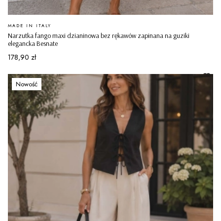
PRODUCENT
MADE IN ITALY
Narzutka fango maxi dzianinowa bez rękawów zapinana na guziki
elegancka Besnate
Cena
178,90 zł
Nowość