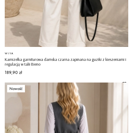
PRODUCENT
WIYA
Kamizelka garniturowa damska czarna zapinana na guziki z kieszeniami i
regulacją w talii Bieno
Cena
189,90 zł
Nowość