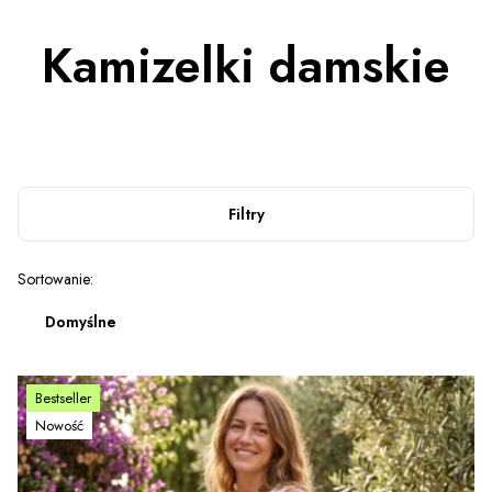
Kamizelki damskie
Filtry
Lista produktów
Sortowanie:
Domyślne
Bestseller
Nowość