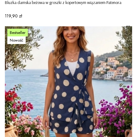
Bluzka damska beżowa w groszki z kopertowym wiązaniem Patenora
Cena
119,90 zł
Bestseller
Nowość