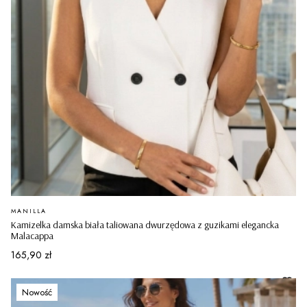
PRODUCENT
MANILLA
Kamizelka damska biała taliowana dwurzędowa z guzikami elegancka
Malacappa
Cena
165,90 zł
Nowość