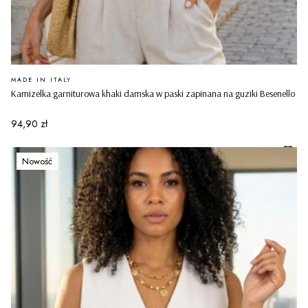
PRODUCENT
MADE IN ITALY
Kamizelka garniturowa khaki damska w paski zapinana na guziki Besenello
Cena
94,90 zł
Nowość