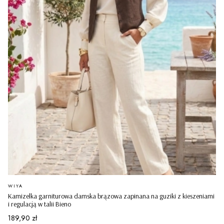
PRODUCENT
WIYA
Kamizelka garniturowa damska brązowa zapinana na guziki z kieszeniami
i regulacją w talii Bieno
Cena
189,90 zł