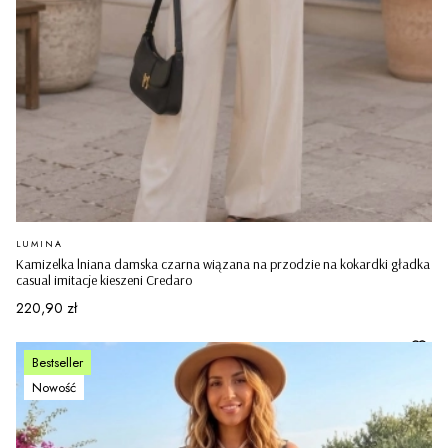
PRODUCENT
LUMINA
Kamizelka lniana damska czarna wiązana na przodzie na kokardki gładka
casual imitacje kieszeni Credaro
Cena
220,90 zł
Bestseller
Nowość