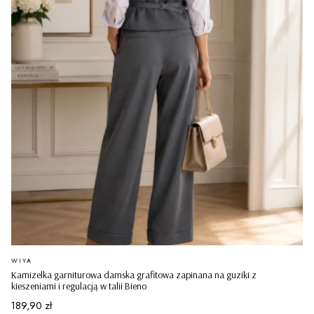
PRODUCENT
WIYA
Kamizelka garniturowa damska grafitowa zapinana na guziki z
kieszeniami i regulacją w talii Bieno
Cena
189,90 zł