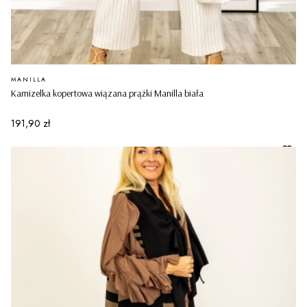
PRODUCENT
MANILLA
Kamizelka kopertowa wiązana prążki Manilla biała
Cena
191,90 zł