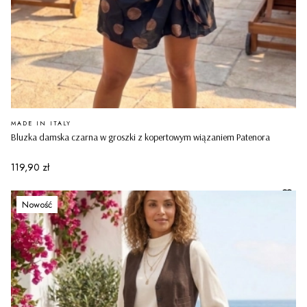
PRODUCENT
MADE IN ITALY
Bluzka damska czarna w groszki z kopertowym wiązaniem Patenora
Cena
119,90 zł
Nowość