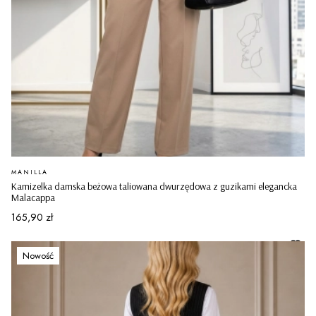
PRODUCENT
MANILLA
Kamizelka damska beżowa taliowana dwurzędowa z guzikami elegancka
Malacappa
Cena
165,90 zł
Nowość