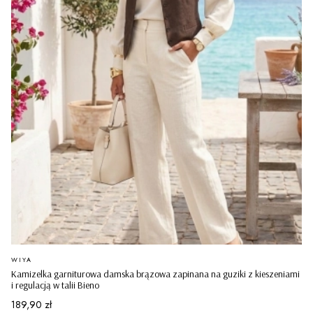
PRODUCENT
WIYA
Kamizelka garniturowa damska brązowa zapinana na guziki z kieszeniami
i regulacją w talii Bieno
Cena
189,90 zł