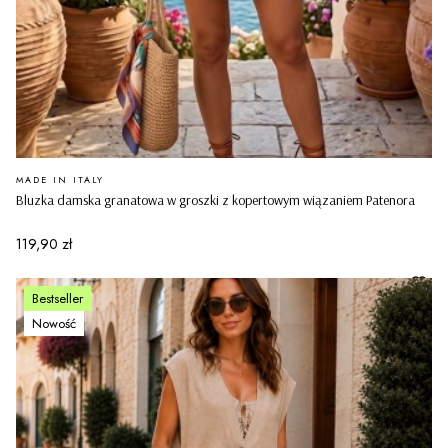
PRODUCENT
MADE IN ITALY
Bluzka damska granatowa w groszki z kopertowym wiązaniem Patenora
Cena
119,90 zł
Bestseller
Nowość