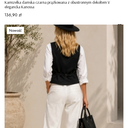
Kamizelka damska czarna prążkowana z obustronnym dekoltem V
elegancka Kanossa
Cena
136,90 zł
Nowość