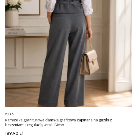
PRODUCENT
WIYA
Kamizelka garniturowa damska grafitowa zapinana na guziki z
kieszeniami i regulacją w talii Bieno
Cena
189,90 zł