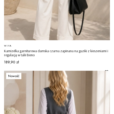
PRODUCENT
WIYA
Kamizelka garniturowa damska czarna zapinana na guziki z kieszeniami i
regulacją w talii Bieno
Cena
189,90 zł
Nowość