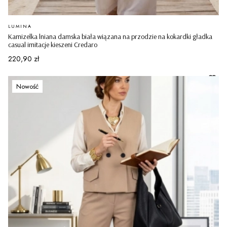
PRODUCENT
LUMINA
Kamizelka lniana damska biała wiązana na przodzie na kokardki gładka
casual imitacje kieszeni Credaro
Cena
220,90 zł
Nowość