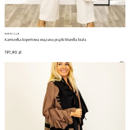
PRODUCENT
MANILLA
Kamizelka kopertowa wiązana prążki Manilla biała
Cena
191,90 zł