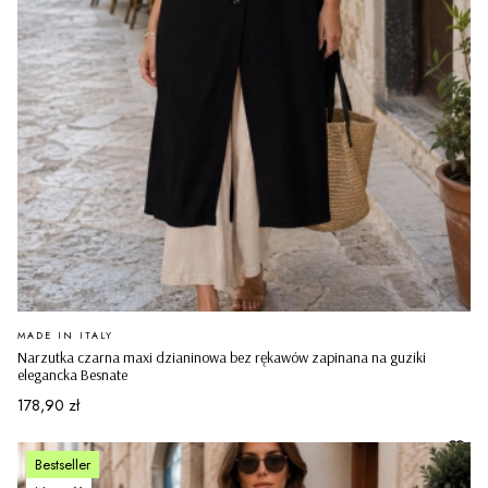
PRODUCENT
MADE IN ITALY
Narzutka czarna maxi dzianinowa bez rękawów zapinana na guziki
elegancka Besnate
Cena
178,90 zł
Bestseller