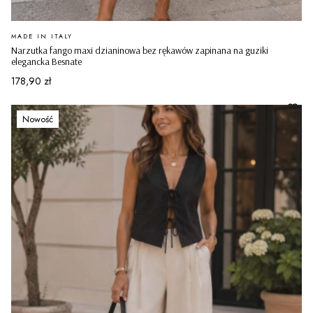
PRODUCENT
MADE IN ITALY
Narzutka fango maxi dzianinowa bez rękawów zapinana na guziki
elegancka Besnate
Cena
178,90 zł
Nowość