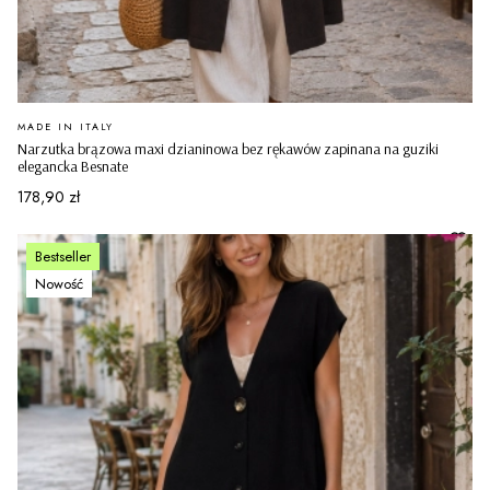
PRODUCENT
MADE IN ITALY
Narzutka brązowa maxi dzianinowa bez rękawów zapinana na guziki
elegancka Besnate
Cena
178,90 zł
Bestseller
Nowość