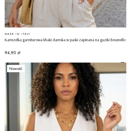
PRODUCENT
MADE IN ITALY
Kamizelka garniturowa khaki damska w paski zapinana na guziki Besenello
Cena
94,90 zł
Nowość