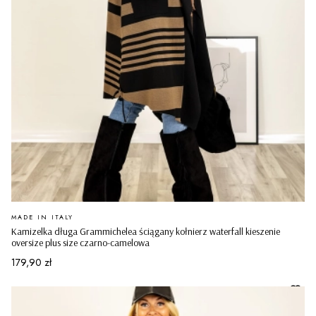
PRODUCENT
MADE IN ITALY
Kamizelka długa Grammichelea ściągany kołnierz waterfall kieszenie
oversize plus size czarno-camelowa
Cena
179,90 zł