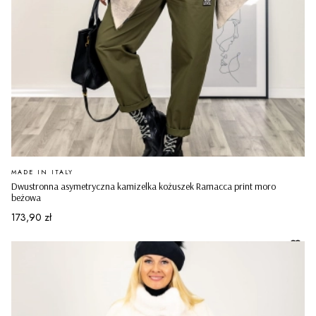
PRODUCENT
MADE IN ITALY
Dwustronna asymetryczna kamizelka kożuszek Ramacca print moro
beżowa
Cena
173,90 zł