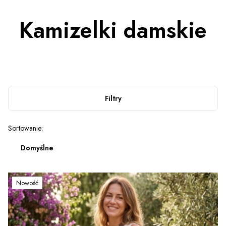
Kamizelki damskie
Filtry
Lista produktów
Sortowanie:
Domyślne
Nowość