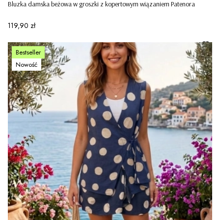
Bluzka damska beżowa w groszki z kopertowym wiązaniem Patenora
Cena
119,90 zł
Bestseller
Nowość