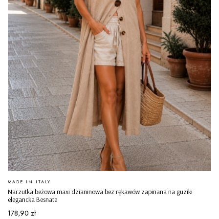
PRODUCENT
MADE IN ITALY
Narzutka beżowa maxi dzianinowa bez rękawów zapinana na guziki
elegancka Besnate
Cena
178,90 zł