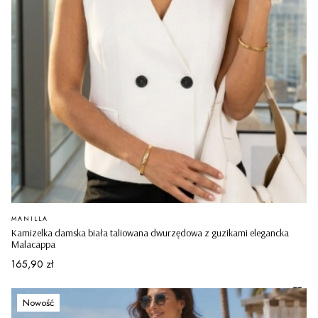
PRODUCENT
MANILLA
Kamizelka damska biała taliowana dwurzędowa z guzikami elegancka
Malacappa
Cena
165,90 zł
Nowość