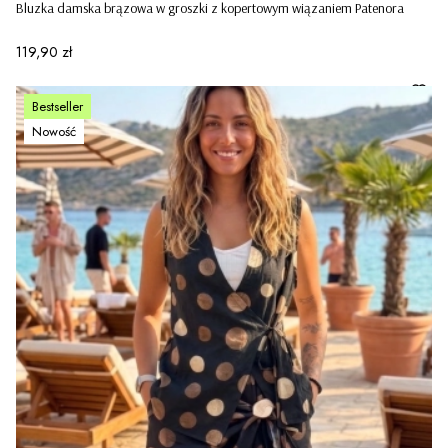
Bluzka damska brązowa w groszki z kopertowym wiązaniem Patenora
Cena
119,90 zł
Bestseller
Nowość