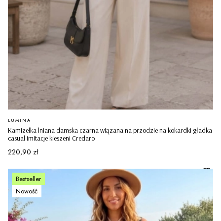
PRODUCENT
LUMINA
Kamizelka lniana damska czarna wiązana na przodzie na kokardki gładka
casual imitacje kieszeni Credaro
Cena
220,90 zł
Bestseller
Nowość