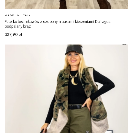
PRODUCENT
MADE IN ITALY
Futerko bez rękawów z ozdobnym pasem i kieszeniami Dairagoa
podpalany brąz
Cena
337,90 zł