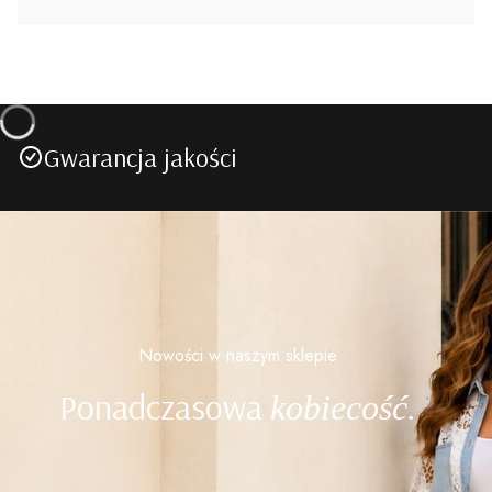
Gwarancja jakości
Nowości w naszym sklepie
Ponadczasowa
kobiecość.