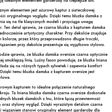
ją idealnym elementem garderoby na cieplejsze dni.
cznym elementem jest ażurowy kaptur z siateczkowej
łości oryginalnego wyglądu. Dzięki temu bluzka damska z
a się na tle klasycznych modeli i przyciąga uwagę
r. Ten detal sprawia, że czarna bluzka z kapturem damska
jednocześnie artystyczny charakter. Przy dekolcie znajduje
m kolorze, przez który przeprowadzono długie troczki,
iązaniem przy dekolcie prezentuje się wyjątkowo stylowo.
odzie sprawia, że bluzka damska oversize czarna optycznie
ej smuklejszą linię. Luźny fason powoduje, że bluzka lniana
łada się na różnych typach sylwetek i zapewnia komfort
 Dzięki temu bluzka damska z kapturem oversize jest
ylowa.
urowym kapturem to idealne połączenie naturalnego
kroju. Ta lniana bluzka damska czarna oversize doskonale
odnych bluzek damskich z lnu, które łączą przewiewność
ę oraz stylowy wygląd. Dzięki wyrazistym detalom czarna
i wiązaniem stanowi oryginalny element garderoby dla