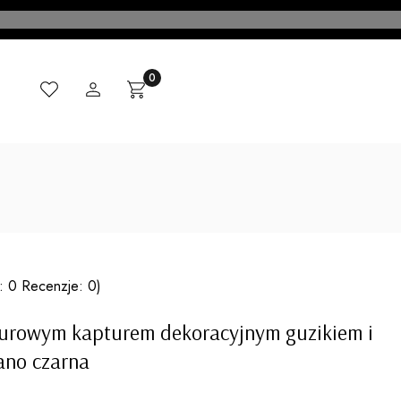
Ulubione
Zaloguj się
Produkty w koszyku: 0. Zobacz szczegóły
Koszyk
CI
MADE IN ITALY
KONTAKT
BLOG
: 0 Recenzje: 0)
ażurowym kapturem dekoracyjnym guzikiem i
ano czarna