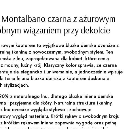
e Montalbano czarna z ażurowym
obnym wiązaniem przy dekolcie
urowym kapturem to wyjątkowa bluzka damska oversize z
uralną tkaninę z nowoczesnym, swobodnym stylem. Ten
amska z lnu, zaprojektowana dla kobiet, które cenią
 modny, luźny krój. Klasyczny kolor sprawia, że czarna
ntuje się elegancko i uniwersalnie, a jednocześnie wpisuje
ięki temu lniana bluzka damska z kapturem doskonale
 stylizacjach.
90% z naturalnego lnu, dlatego bluzka lniana damska
wna i przyjemna dla skóry. Naturalna struktura tkaniny
 z lnu oversize wygląda stylowo i zachowuje
surowy wygląd materiału. Krótki rękaw o swobodnym kroju
 z krótkim rękawem lniana zapewnia wygodę oraz pełną