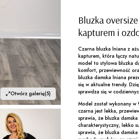
Bluzka oversiz
kapturem i ozd
Czarna bluzka lniana z aż
kapturem, która łączy nat
model to stylowa bluzka d
komfort, przewiewność oraz
bluzka damska lniana preze
się w aktualne trendy. Dz
sprawdza się w codziennych
Otwórz galerię
(5)
Model został wykonany w 
czarna jest lekka, przewie
sprawia, że bluzka damska
charakterystyczny, lekko 
sprawia, że bluzka damska