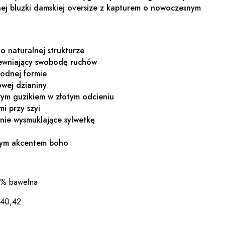
nej bluzki damskiej oversize z kapturem o nowoczesnym
o naturalnej strukturze
pewniający swobodę ruchów
odnej formie
owej dzianiny
ym guzikiem w złotym odcieniu
mi przy szyi
nie wysmuklające sylwetkę
tnym akcentem boho
10% bawełna
,40,42