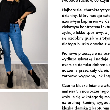
swobodę ruchów, co czyni 
Najbardziej charakterysty
dzianiny, który nadaje ca
ażurowym kapturem wyróżni
ciekawym kontrastem faktu
zyskuje lekko sportowy, a 
się ozdobny guzik w złoty
dlatego bluzka damska z w
Pionowe przeszycie na prz
wydłuża sylwetkę i nadaje j
oversize damska dobrze uk
noszenia przez cały dzień.
zarówno wygodna, jak i st
Czarna bluzka lniana z aż
materiału i nowoczesnego 
wpisuje się w kategorię m
naturalnej tkaniny, wygod
bluzka damska z kapturem 