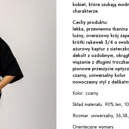
kobiet, które szukają mod
charakterze.
Cechy produktu:
lekka, przewiewna tkanina 
luźny, oversizowy krój za
krótki rękawek 3/4 o swob
ażurowy kaptur z siateczk
dekolt z ozdobnym, okrągł
wiązanie z długimi troczka
pionowe przeszycie optycz
czarny, uniwersalny kolor
nowoczesny styl z delika
Kolor: czarny
Skład materiału: 90% len, 
Rozmiar: uniwersalny, 36,38
Orientacyjne wymiary: