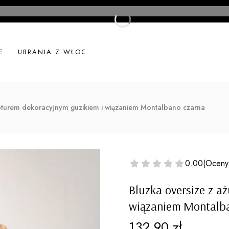
E
UBRANIA Z WŁOCH
UBRANIA LNIANE
NOWOŚ
pturem dekoracyjnym guzikiem i wiązaniem Montalbano czarna
0.00
(Oceny
Bluzka oversize z 
wiązaniem Montalb
Cena
132,90 zł