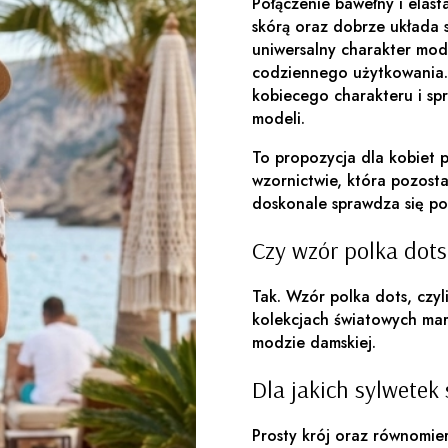
Połączenie bawełny i elast
skórą oraz dobrze układa 
uniwersalny charakter mod
codziennego użytkowania. 
kobiecego charakteru i spr
modeli.
To propozycja dla kobiet
wzornictwie, która pozost
doskonale sprawdza się p
Czy wzór polka dots
Tak. Wzór polka dots, czyli
kolekcjach światowych ma
modzie damskiej.
Dla jakich sylwetek 
Prosty krój oraz równomie