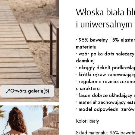
Włoska biała bl
i uniwersalnym
• 95% bawełny i 5% elasta
materiału
• wzór polka dots należą
damskiej
• okrągły dekolt podkreśla
• krótki rękaw zapewniaj
• regularnie rozmieszczon
charakteru
Otwórz galerię
(5)
• fason dobrze układający 
• materiał zachowujący es
• model odpowiedni zarów
Kolor: biały
Skład materiału: 95% bawełn