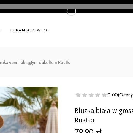
E
UBRANIA Z WŁOCH
UBRANIA LNIANE
NOWOŚ
m rękawem i okrągłym dekoltem Roatto
0.00
(Oceny
Bluzka biała w gros
Roatto
Cena
79,90 zł