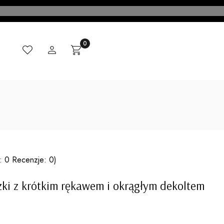
Ulubione
Zaloguj się
Produkty w koszyku: 0. Zobacz szczegóły
Koszyk
CI
MADE IN ITALY
KONTAKT
BLOG
: 0 Recenzje: 0)
zki z krótkim rękawem i okrągłym dekoltem