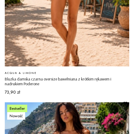
PRODUCENT
ACQUA & LIMONE
Bluzka damska czarna oversize bawełniana z krótkim rękawem i
nadrukiem Poderone
Cena
73,90 zł
Bestseller
Nowość