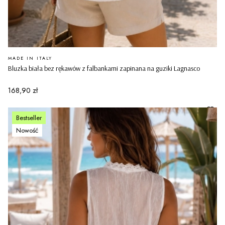
PRODUCENT
MADE IN ITALY
Bluzka biała bez rękawów z falbankami zapinana na guziki Lagnasco
Cena
168,90 zł
Bestseller
Nowość