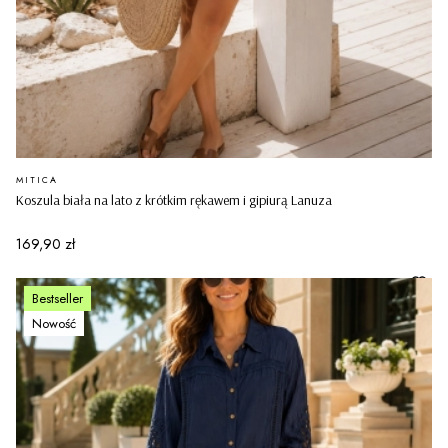
PRODUCENT
MITICA
Koszula biała na lato z krótkim rękawem i gipiurą Lanuza
Cena
169,90 zł
Bestseller
Nowość