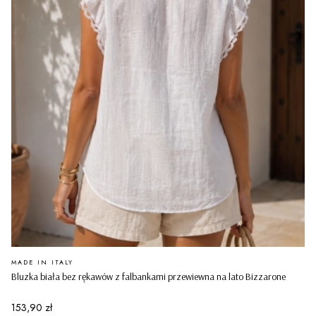
PRODUCENT
MADE IN ITALY
Bluzka biała bez rękawów z falbankami przewiewna na lato Bizzarone
Cena
153,90 zł