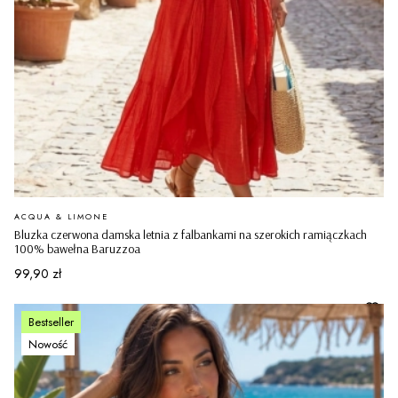
PRODUCENT
ACQUA & LIMONE
Bluzka czerwona damska letnia z falbankami na szerokich ramiączkach
100% bawełna Baruzzoa
Cena
99,90 zł
Bestseller
Nowość