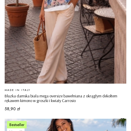
PRODUCENT
MADE IN ITALY
Bluzka damska biała mega oversize bawełniana z okrągłym dekoltem
rękawem kimono w groszki i kwiaty Carrosio
Cena
58,90 zł
Bestseller