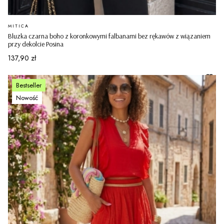
PRODUCENT
MITICA
Bluzka czarna boho z koronkowymi falbanami bez rękawów z wiązaniem
przy dekolcie Posina
Cena
137,90 zł
Bestseller
Nowość