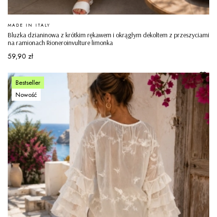
PRODUCENT
MADE IN ITALY
Bluzka dzianinowa z krótkim rękawem i okrągłym dekoltem z przeszyciami
na ramionach Rioneroinvulture limonka
Cena
59,90 zł
Bestseller
Nowość