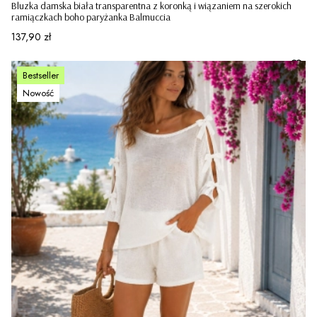
Bluzka damska biała transparentna z koronką i wiązaniem na szerokich
ramiączkach boho paryżanka Balmuccia
Cena
137,90 zł
Bestseller
Nowość