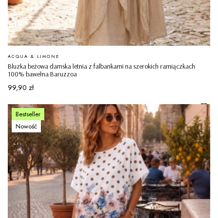
PRODUCENT
ACQUA & LIMONE
Bluzka beżowa damska letnia z falbankami na szerokich ramiączkach
100% bawełna Baruzzoa
Cena
99,90 zł
Bestseller
Nowość