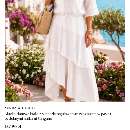
PRODUCENT
ACQUA & LIMONE
Bluzka damska biała z siateczki regulowanym wiązaniem w pasie i
ozdobnymi patkami Sangano
Cena
137,90 zł