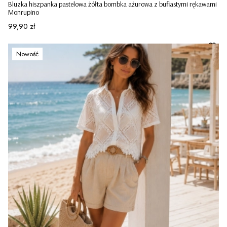
Bluzka hiszpanka pastelowa żółta bombka ażurowa z bufiastymi rękawami
Monrupino
Cena
99,90 zł
Nowość