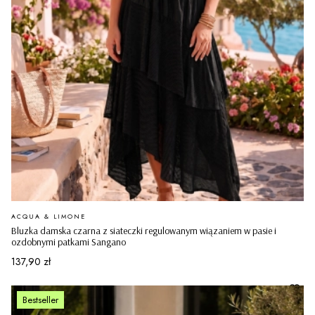
PRODUCENT
ACQUA & LIMONE
Bluzka damska czarna z siateczki regulowanym wiązaniem w pasie i
ozdobnymi patkami Sangano
Cena
137,90 zł
Bestseller