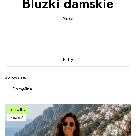
Bluzki damskie
Bluzki
Filtry
Lista produktów
Sortowanie:
Domyślne
Bestseller
Nowość