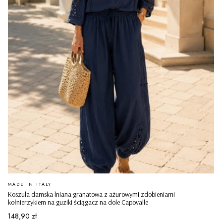
PRODUCENT
MADE IN ITALY
Koszula damska lniana granatowa z ażurowymi zdobieniami
kołnierzykiem na guziki ściągacz na dole Capovalle
Cena
148,90 zł