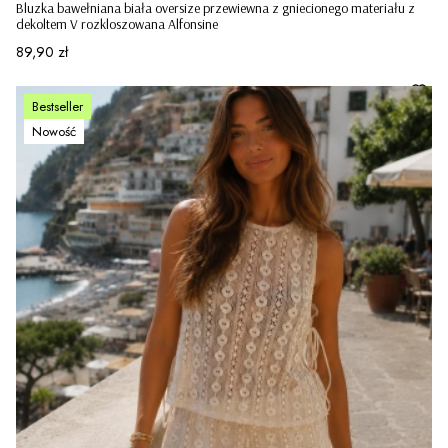
Bluzka bawełniana biała oversize przewiewna z gniecionego materiału z
dekoltem V rozkloszowana Alfonsine
Cena
89,90 zł
Bestseller
Nowość