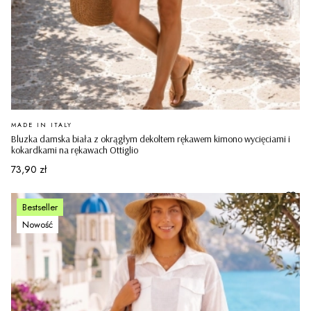
PRODUCENT
MADE IN ITALY
Bluzka damska biała z okrągłym dekoltem rękawem kimono wycięciami i
kokardkami na rękawach Ottiglio
Cena
73,90 zł
Bestseller
Nowość