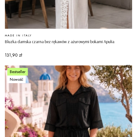
PRODUCENT
MADE IN ITALY
Bluzka damska czarna bez rękawów z ażurowymi bokami Apulia
Cena
131,90 zł
Bestseller
Nowość