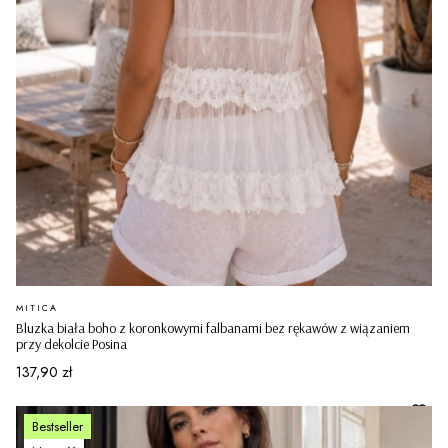
PRODUCENT
MITICA
Bluzka biała boho z koronkowymi falbanami bez rękawów z wiązaniem
przy dekolcie Posina
Cena
137,90 zł
Bestseller