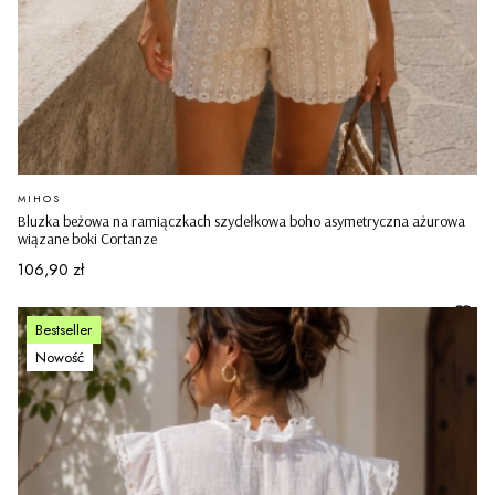
PRODUCENT
MIHOS
Bluzka beżowa na ramiączkach szydełkowa boho asymetryczna ażurowa
wiązane boki Cortanze
Cena
106,90 zł
Bestseller
Nowość