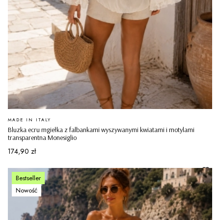
PRODUCENT
MADE IN ITALY
Bluzka ecru mgiełka z falbankami wyszywanymi kwiatami i motylami
transparentna Monesiglio
Cena
174,90 zł
Bestseller
Nowość