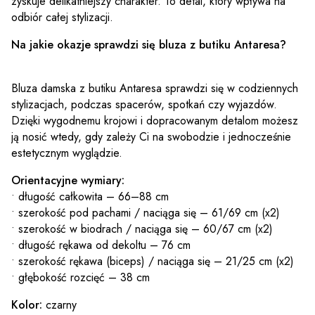
zyskuje delikatniejszy charakter. To detal, który wpływa na
odbiór całej stylizacji.
Na jakie okazje sprawdzi się bluza z butiku Antaresa?
Bluza damska z butiku Antaresa sprawdzi się w codziennych
stylizacjach, podczas spacerów, spotkań czy wyjazdów.
Dzięki wygodnemu krojowi i dopracowanym detalom możesz
ją nosić wtedy, gdy zależy Ci na swobodzie i jednocześnie
estetycznym wyglądzie.
Orientacyjne wymiary:
• długość całkowita – 66–88 cm
• szerokość pod pachami / naciąga się – 61/69 cm (x2)
• szerokość w biodrach / naciąga się – 60/67 cm (x2)
• długość rękawa od dekoltu – 76 cm
• szerokość rękawa (biceps) / naciąga się – 21/25 cm (x2)
• głębokość rozcięć – 38 cm
Kolor:
czarny