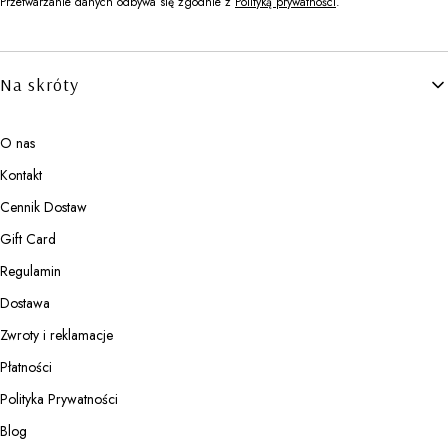
Przetwarzanie danych odbywa się zgodnie z
Polityką prywatności
.
Linki w stopce
Na skróty
O nas
Kontakt
Cennik Dostaw
Gift Card
Regulamin
Dostawa
Zwroty i reklamacje
Płatności
Polityka Prywatności
Blog