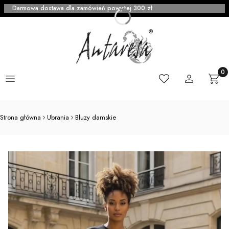
Darmowa dostawa dla zamówień powyżej 300 zł
Menu
Ulubione
Zaloguj się
Produ
Kosz
Strona główna
Ubrania
Bluzy damskie