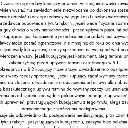
O zamiarze sprzedaży kupujący powinien w miarę możliwości zaw
winien wysłać mu zawiadomienie niezwłocznie po dokonaniu sprz
wnież odesłać rzecz sprzedawcy na jego koszt i niebezpieczeńst
przedawca odpowiada z tytułu rękojmi, jeżeli wada fizyczna zosta
a gdy chodzi o wady nieruchomości - przed upływem pięciu lat od
li kupującym jest konsument a przedmiotem sprzedaży jest używa
awcy może zostać ograniczona, nie mniej niż do roku od dnia wy
unięcie wady lub wymianę rzeczy sprzedanej na wolną od wad prz
stwierdzenia wady. Jeżeli kupującym jest konsument, bieg terminu 
zakończyć się przed upływem terminu określonego w § 1.
określonych w § 2 kupujący może złożyć oświadczenie o odstąpi
odu wady rzeczy sprzedanej. Jeżeli kupujący żądał wymiany rzecz
rminu do złożenia oświadczenia o odstąpieniu od umowy albo obniż
lą bezskutecznego upływu terminu do wymiany rzeczy lub usunięci
enia przed sądem albo sądem polubownym jednego z uprawnień z 
h uprawnień, przysługujących kupującemu z tego tytułu, ulega za
prawomocnego zakończenia postępowania.
tosuje się odpowiednio do postępowania mediacyjnego, przy czym 
 tytułu rękojmi, przysługujących kupującemu, zaczyna biec od dn