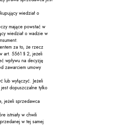
 kupujący wiedział o
eczy mające powstać w
jący wiedział o wadzie w
onsument.
ntem za to, że rzecz
w art. 556
1
§ 2, jeżeli
ieć wpływu na decyzję
zed zawarciem umowy
ć lub wyłączyć. Jeżeli
 jest dopuszczalne tylko
e, jeżeli sprzedawca
e istniały w chwili
sprzedanej w tej samej