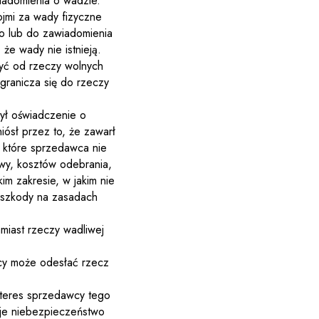
iadomienia o wadzie.
ojmi za wady fizyczne
o lub do zawiadomienia
że wady nie istnieją.
zyć od rzeczy wolnych
granicza się do rzeczy
żył oświadczenie o
ósł przez to, że zawarł
a które sprzedawca nie
wy, kosztów odebrania,
m zakresie, w jakim nie
a szkody na zasadach
miast rzeczy wadliwej
ący może odesłać rzecz
nteres sprzedawcy tego
eje niebezpieczeństwo