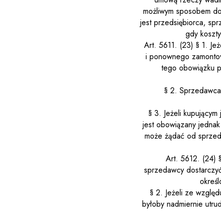
możliwym sposobem do
jest przedsiębiorca, s
gdy koszt
Art. 561
1
.
(23)
§ 1. Je
i ponownego zamontow
tego obowiązku p
§ 2. Sprzedawca
§ 3. Jeżeli kupujący
jest obowiązany jednak
może żądać od sprzed
Art. 561
2
.
(24)
sprzedawcy dostarczyć
okreś
§ 2. Jeżeli ze wzglę
byłoby nadmiernie utru