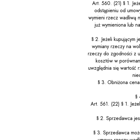
Art. 560.
(21)
§ 1. Je
odstąpieniu od umow
wymieni rzecz wadliwą n
już wymieniona lub 
§ 2. Jeżeli kupującym
wymiany rzeczy na wo
rzeczy do zgodności z 
kosztów w porównan
uwzględnia się wartość 
nie
§ 3. Obniżona cena 
§ 
Art. 561.
(22)
§ 1. Jeż
§ 2. Sprzedawca je
§ 3. Sprzedawca może
umową rzeczy wadli