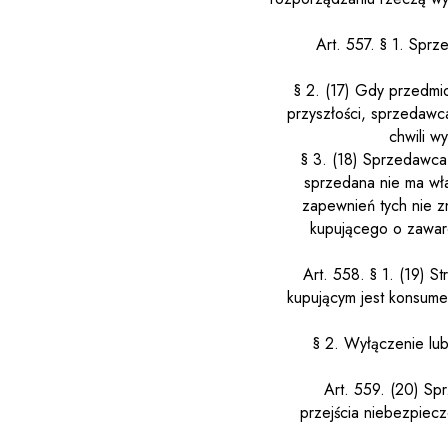
Art. 557.
§ 1. Sprze
§ 2.
(17)
Gdy przedmio
przyszłości, sprzedawca
chwili w
§ 3.
(18)
Sprzedawca 
sprzedana nie ma wła
zapewnień tych nie z
kupującego o zawar
Art. 558.
§ 1.
(19)
St
kupującym jest konsumen
§ 2. Wyłączenie lub
Art. 559.
(20)
Spr
przejścia niebezpiecz