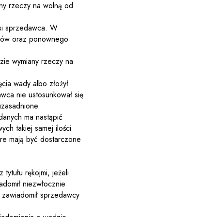
any rzeczy na wolną od
osi sprzedawca. W
iałów oraz ponownego
zie wymiany rzeczy na
cia wady albo złożył
awca nie ustosunkował się
 uzasadnione.
edanych ma nastąpić
ch takiej samej ilości
óre mają być dostarczone
tytułu rękojmi, jeżeli
iadomił niezwłocznie
e zawiadomił sprzedawcy