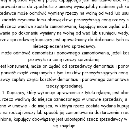
prowadzenia do zgodności z umową wymagałoby nadmiernych kosz
przedawca może odmówić wymiany rzeczy na wolną od wad lub usun
y zadośćuczynienia temu obowiązkowi przewyższają cenę rzeczy s
żeli rzecz wadliwa została zamontowana, kupujący może żądać o
ania po dokonaniu wymiany na wolną od wad lub usunięciu wady.
rzez sprzedawcę kupujący jest upoważniony do dokonania tych czy
niebezpieczeństwo sprzedawcy.
 może odmówić demontażu i ponownego zamontowania, jeżeli kosz
przewyższa cenę rzeczy sprzedanej.
m jest konsument, może on żądać od sprzedawcy demontażu i po
 ponieść część związanych z tym kosztów przewyższających cenę
awcy zapłaty części kosztów demontażu i ponownego zamontowan
rzeczy sprzedanej.
§ 1. Kupujący, który wykonuje uprawnienia z tytułu rękojmi, jest ob
 rzecz wadliwą do miejsca oznaczonego w umowie sprzedaży, a g
lono w umowie - do miejsca, w którym rzecz została wydana kupuj
du na rodzaj rzeczy lub sposób jej zamontowania dostarczenie rz
dnione, kupujący obowiązany jest udostępnić rzecz sprzedawcy w 
się znajduje.