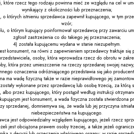
ci, które rzecz tego rodzaju powinna mieć ze względu na cel w u
wynikający z okoliczności lub przeznaczenia;
i, o których istnieniu sprzedawca zapewnił kupującego, w tym prze
wzór;
celu, o którym kupujący poinformował sprzedawcę przy zawarciu u
zgłosił zastrzeżenia co do takiego jej przeznaczenia;
4) została kupującemu wydana w stanie niezupełnym.
 jest konsument, na równi z zapewnieniem sprzedawcy traktuje się
rzedstawiciela, osoby, która wprowadza rzecz do obrotu w zakres
by, która przez umieszczenie na rzeczy sprzedanej swojej nazw
innego oznaczenia odróżniającego przedstawia się jako producent
na ma wadę fizyczną także w razie nieprawidłowego jej zamontowa
te zostały wykonane przez sprzedawcę lub osobę trzecią, za którą
 albo przez kupującego, który postąpił według instrukcji otrzyma
i kupującym jest konsument, a wada fizyczna została stwierdzona 
zy sprzedanej, domniemywa się, że wada lub jej przyczyna istniała 
niebezpieczeństwa na kupującego.
wca jest odpowiedzialny względem kupującego, jeżeli rzecz spr
eżeli jest obciążona prawem osoby trzeciej, a także jeżeli ogranicz
nika z decyzji lub orzeczenia właściwego organu; w razie sprzed