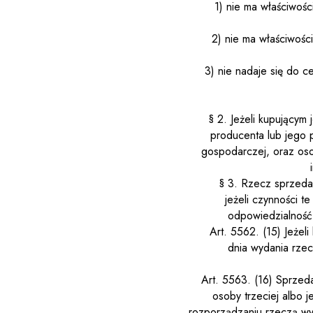
1) nie ma właściwoś
2) nie ma właściwośc
3) nie nadaje się do 
§ 2. Jeżeli kupującym
producenta lub jego p
gospodarczej, oraz oso
§ 3. Rzecz sprzeda
jeżeli czynności 
odpowiedzialność,
Art. 556
2
.
(15)
Jeżel
dnia wydania rzec
Art. 556
3
.
(16)
Sprzeda
osoby trzeciej albo j
rozporządzaniu rzeczą wy