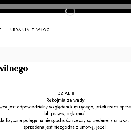
E
UBRANIA Z WŁOCH
UBRANIA LNIANE
NOWOŚ
wilnego
DZIAŁ II
Rękojmia za wady
ca jest odpowiedzialny względem kupującego, jeżeli rzecz sprz
lub prawną (rękojmia).
da fizyczna polega na niezgodności rzeczy sprzedanej z umową.
sprzedana jest niezgodna z umową, jeżeli: