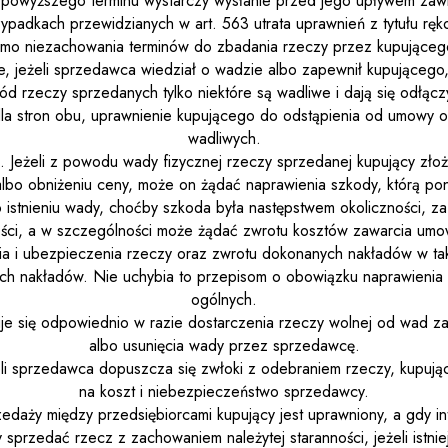
powyższego terminu wystarczy wysłanie przed jego upływem zaw
padkach przewidzianych w art. 563 utrata uprawnień z tytułu ręk
mimo niezachowania terminów do zbadania rzeczy przez kupująceg
 jeżeli sprzedawca wiedział o wadzie albo zapewnił kupującego, 
ród rzeczy sprzedanych tylko niektóre są wadliwe i dają się odłąc
a stron obu, uprawnienie kupującego do odstąpienia od umowy o
wadliwych.
1. Jeżeli z powodu wady fizycznej rzeczy sprzedanej kupujący zło
lbo obniżeniu ceny, może on żądać naprawienia szkody, którą poni
istnieniu wady, choćby szkoda była następstwem okoliczności, z
ści, a w szczególności może żądać zwrotu kosztów zawarcia umo
 i ubezpieczenia rzeczy oraz zwrotu dokonanych nakładów w taki
tych nakładów. Nie uchybia to przepisom o obowiązku naprawieni
ogólnych.
suje się odpowiednio w razie dostarczenia rzeczy wolnej od wad za
albo usunięcia wady przez sprzedawcę.
eli sprzedawca dopuszcza się zwłoki z odebraniem rzeczy, kupuj
na koszt i niebezpieczeństwo sprzedawcy.
edaży między przedsiębiorcami kupujący jest uprawniony, a gdy i
sprzedać rzecz z zachowaniem należytej staranności, jeżeli istni