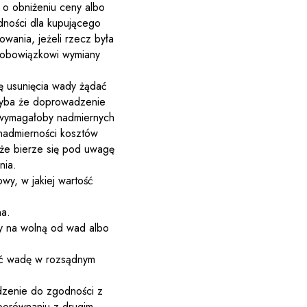
 o obniżeniu ceny albo
ności dla kupującego
wania, jeżeli rzecz była
 obowiązkowi wymiany
ę usunięcia wady żądać
hyba że doprowadzenie
 wymagałoby nadmiernych
admierności kosztów
kże bierze się pod uwagę
nia.
wy, w jakiej wartość
na.
y na wolną od wad albo
ąć wadę w rozsądnym
dzenie do zgodności z
porównaniu z drugim