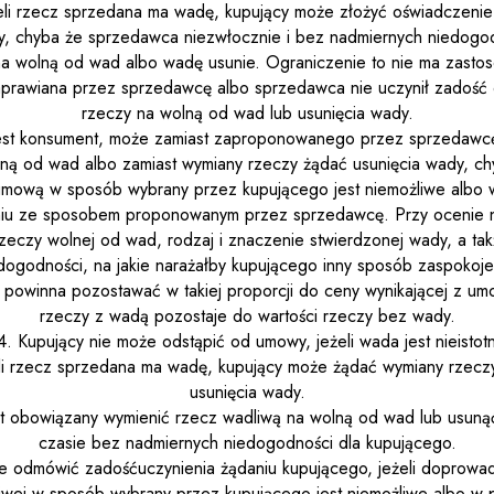
żeli rzecz sprzedana ma wadę, kupujący może złożyć oświadczenie
y, chyba że sprzedawca niezwłocznie i bez nadmiernych niedogod
a wolną od wad albo wadę usunie. Ograniczenie to nie ma zastoso
naprawiana przez sprzedawcę albo sprzedawca nie uczynił zadość
rzeczy na wolną od wad lub usunięcia wady.
 jest konsument, może zamiast zaproponowanego przez sprzedawc
lną od wad albo zamiast wymiany rzeczy żądać usunięcia wady, c
umową w sposób wybrany przez kupującego jest niemożliwe albo
iu ze sposobem proponowanym przez sprzedawcę. Przy ocenie n
rzeczy wolnej od wad, rodzaj i znaczenie stwierdzonej wady, a ta
dogodności, na jakie narażałby kupującego inny sposób zaspokoje
powinna pozostawać w takiej proporcji do ceny wynikającej z umo
rzeczy z wadą pozostaje do wartości rzeczy bez wady.
4. Kupujący nie może odstąpić od umowy, jeżeli wada jest nieistot
eli rzecz sprzedana ma wadę, kupujący może żądać wymiany rzecz
usunięcia wady.
st obowiązany wymienić rzecz wadliwą na wolną od wad lub usun
czasie bez nadmiernych niedogodności dla kupującego.
 odmówić zadośćuczynienia żądaniu kupującego, jeżeli doprowa
wej w sposób wybrany przez kupującego jest niemożliwe albo w 