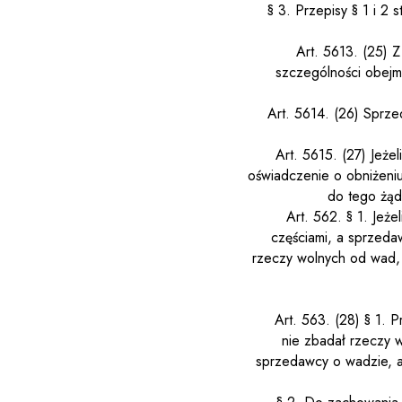
§ 3. Przepisy § 1 i 2
Art. 561
3
.
(25)
Z
szczególności obejm
Art. 561
4
.
(26)
Sprze
Art. 561
5
.
(27)
Jeże
oświadczenie o obniżeniu
do tego żąda
Art. 562.
§ 1. Jeż
częściami, a sprzedaw
rzeczy wolnych od wad, 
Art. 563.
(28)
§ 1. P
nie zbadał rzeczy w
sprzedawcy o wadzie, a