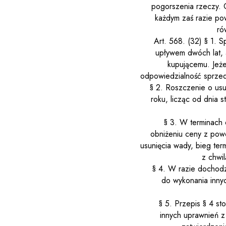
pogorszenia rzeczy. 
każdym zaś razie po
ró
Art. 568.
(32)
§ 1. S
upływem dwóch lat, 
kupującemu. Jeże
odpowiedzialność sprzed
§ 2. Roszczenie o us
roku, licząc od dnia 
§ 3. W terminach 
obniżeniu ceny z pow
usunięcia wady, bieg te
z chwi
§ 4. W razie dochodz
do wykonania innyc
§ 5. Przepis § 4 s
innych uprawnień z