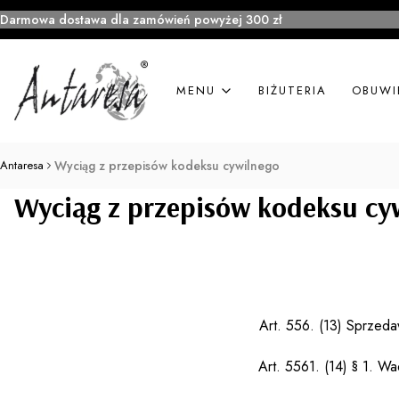
Darmowa dostawa dla zamówień powyżej 300 zł
MENU
BIŻUTERIA
OBUWI
Antaresa
Wyciąg z przepisów kodeksu cywilnego
Wyciąg z przepisów kodeksu cy
Art. 556.
(13)
Sprzedaw
Art. 556
1
.
(14)
§ 1. Wa