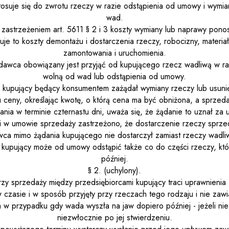
 stosuje się do zwrotu rzeczy w razie odstąpienia od umowy i wymi
wad.
 zastrzeżeniem art. 561
1
§ 2 i 3 koszty wymiany lub naprawy pon
uje to koszty demontażu i dostarczenia rzeczy, robocizny, mater
zamontowania i uruchomienia.
dawca obowiązany jest przyjąć od kupującego rzecz wadliwą w ra
wolną od wad lub odstąpienia od umowy.
li kupujący będący konsumentem zażądał wymiany rzeczy lub usunię
 ceny, określając kwotę, o którą cena ma być obniżona, a sprzed
nia w terminie czternastu dni, uważa się, że żądanie to uznał za
eli w umowie sprzedaży zastrzeżono, że dostarczenie rzeczy sprz
ca mimo żądania kupującego nie dostarczył zamiast rzeczy wadliwy
kupujący może od umowy odstąpić także co do części rzeczy, kt
później.
§ 2. (uchylony).
rzy sprzedaży między przedsiębiorcami kupujący traci uprawnienia z 
 czasie i w sposób przyjęty przy rzeczach tego rodzaju i nie zaw
 w przypadku gdy wada wyszła na jaw dopiero później - jeżeli ni
niezwłocznie po jej stwierdzeniu.