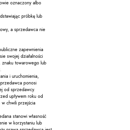
mowie oznaczony albo
dstawiając próbkę lub
mowy, a sprzedawca nie
 publiczne zapewnienia
ie swojej działalności
y, znaku towarowego lub
.
nia i uruchomienia,
 sprzedawca ponosi
nej od sprzedawcy.
przed upływem roku od
w chwili przejścia
zedana stanowi własność
enie w korzystaniu lub
aży prawa sprzedawca jest