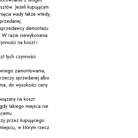
tów. Jeżeli kupującym
ięcia wady także wtedy,
przedanej.
d sprzedawcy demontażu
 W razie niewykonania
nności na koszt i
t tych czynności
nownego zamontowania,
 rzeczy sprzedanej albo
ia, do wysokości ceny
owiązany na koszt
dy takiego miejsca nie
ącemu.
eczy przez kupującego
miejscu, w którym rzecz