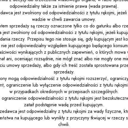
odpowiedzialny także za istnienie prawa (wada prawna).
dawca jest zwolniony od odpowiedzialności z tytułu rękojmi, jeżeli
wadzie w chwili zawarcia umowy.
tem sprzedaży są rzeczy oznaczone tylko co do gatunku albo rz
 jest zwolniony od odpowiedzialności z tytułu rękojmi, jeżeli kupu
ydania rzeczy. Przepisu tego nie stosuje się, gdy kupującym jest k
nie jest odpowiedzialny względem kupującego będącego konsume
ściwości wynikających z publicznych zapewnień, o których mowa 
nał ani, oceniając rozsądnie, nie mógł znać albo nie mogły one m
ciu umowy sprzedaży, albo gdy ich treść została sprostowana pr
sprzedaży.
rony mogą odpowiedzialność z tytułu rękojmi rozszerzyć, ograniczy
t, ograniczenie lub wyłączenie odpowiedzialności z tytułu rękojmi
w przypadkach określonych w przepisach szczególnych.
 ograniczenie odpowiedzialności z tytułu rękojmi jest bezskuteczn
zataił podstępnie wadę przed kupującym.
zedawca jest odpowiedzialny z tytułu rękojmi za wady fizyczne, któr
eństwa na kupującego lub wynikły z przyczyny tkwiącej w rzeczy 
chwili.