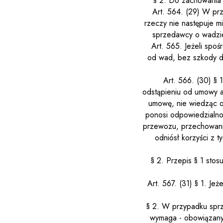
§ 2. Do zachowania 
Art. 564.
(29)
W przy
rzeczy nie następuje 
sprzedawcy o wadzie,
Art. 565.
Jeżeli spoś
od wad, bez szkody dl
Art. 566.
(30)
§ 
odstąpieniu od umowy a
umowę, nie wiedząc o 
ponosi odpowiedzialno
przewozu, przechowania
odniósł korzyści z 
§ 2. Przepis § 1 sto
Art. 567.
(31)
§ 1. Jeż
§ 2. W przypadku sprz
wymaga - obowiązany 