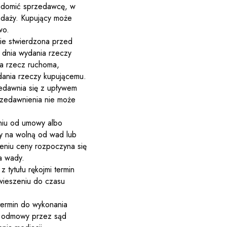
iadomić sprzedawcę, w
edaży. Kupujący może
wo.
nie stwierdzona przed
 dnia wydania rzeczy
na rzecz ruchoma,
dania rzeczy kupującemu.
edawnia się z upływem
przedawnienia nie może
eniu od umowy albo
y na wolną od wad lub
eniu ceny rozpoczyna się
a wady.
tytułu rękojmi termin
wieszeniu do czasu
termin do wykonania
ia odmowy przez sąd