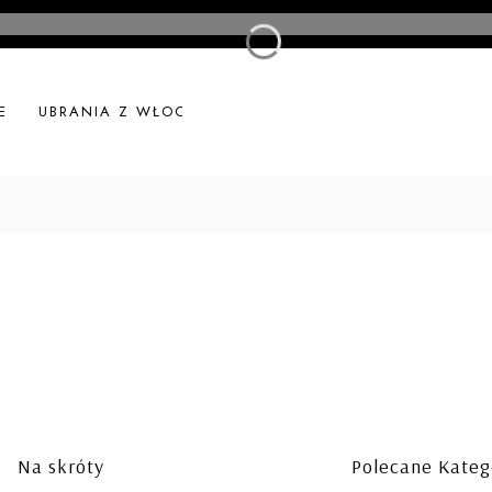
E
UBRANIA Z WŁOCH
UBRANIA LNIANE
NOWOŚ
Linki w stopce
Na skróty
Polecane Kateg