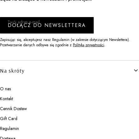
Twój adres e-mail
DOŁĄCZ DO NEWSLETTERA
Zapisując się, akceptujesz nasz Regulamin (w zakresie dotyczącym Newslettera).
Przetwarzanie danych odbywa się zgodnie z
Polityką prywatności
.
Linki w stopce
Na skróty
O nas
Kontakt
Cennik Dostaw
Gift Card
Regulamin
Dostawa