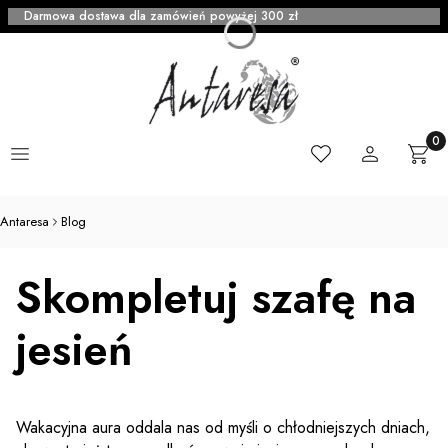
Darmowa dostawa dla zamówień powyżej 300 zł
Menu
Ulubione
Zaloguj się
Produ
Kosz
Antaresa
Blog
Skompletuj szafę na
jesień
Wakacyjna aura oddala nas od myśli o chłodniejszych dniach,