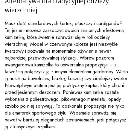
Alternatywa dla tradycyjnej odzieży
wierzchniej
Masz dość standardowych kurtek, płaszczy i cardiganów?
Tej jesieni możesz zaskoczyć swoich znajomych efektowną
kamizelką, która świetnie sprawdzi się w roli odzieży
wierzchniej. Model w czerwonym kolorze jest niezwykle
twarzowy i pozwala na momentalne ożywienie nawet
najbardziej przewidywalnej stylizacji. Wbrew pozorom
awangardowa kamizelka to uniwersalna propozycja – z
łatwością połączysz ją z innymi elementami garderoby. Warto
ją nosić na bawełnianą bluzkę, koszulę czy cieplejszy sweter.
Niewątpliwym atutem jest jej praktyczny kaptur, który chroni
przed jesiennym deszczem. Ponieważ kamizelka została
wykonana z poliestrowego, pikowanego materiału, opady
szybko po niej spływają. To doskonała propozycja nie tylko
dla amatorek sportowego stylu. Wspaniale sprawdzi się
nawet w bardziej eleganckich zestawieniach, jeśli połączysz
ją z klasycznymi szpilkami.