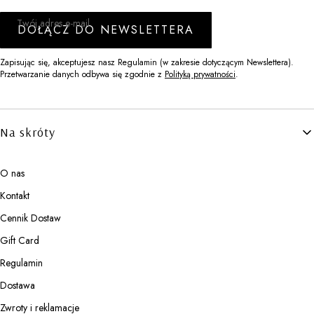
Twój adres e-mail
DOŁĄCZ DO NEWSLETTERA
Zapisując się, akceptujesz nasz Regulamin (w zakresie dotyczącym Newslettera).
Przetwarzanie danych odbywa się zgodnie z
Polityką prywatności
.
Linki w stopce
Na skróty
O nas
Kontakt
Cennik Dostaw
Gift Card
Regulamin
Dostawa
Zwroty i reklamacje