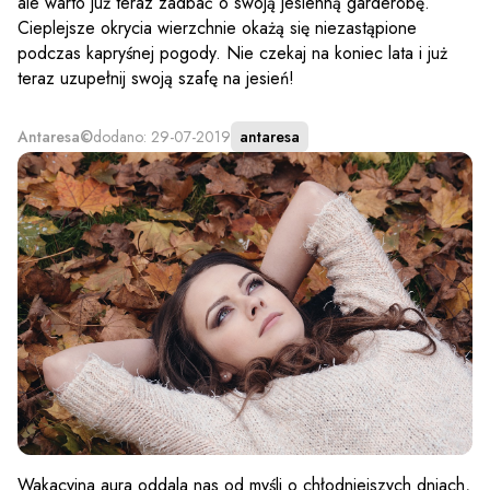
ale warto już teraz zadbać o swoją jesienną garderobę.
Cieplejsze okrycia wierzchnie okażą się niezastąpione
podczas kapryśnej pogody. Nie czekaj na koniec lata i już
teraz uzupełnij swoją szafę na jesień!
Antaresa©
dodano: 29-07-2019
antaresa
Wakacyjna aura oddala nas od myśli o chłodniejszych dniach,