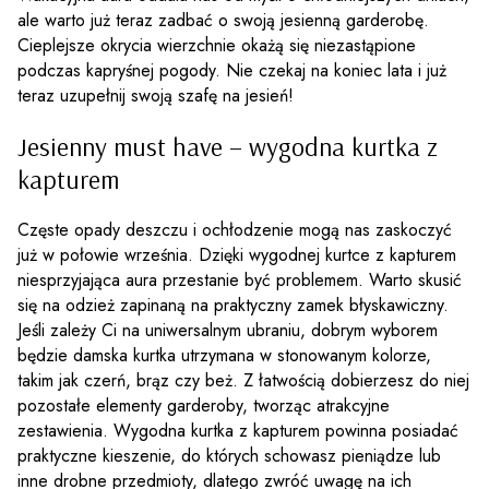
ale warto już teraz zadbać o swoją jesienną garderobę.
Cieplejsze okrycia wierzchnie okażą się niezastąpione
podczas kapryśnej pogody. Nie czekaj na koniec lata i już
teraz uzupełnij swoją szafę na jesień!
Jesienny must have – wygodna kurtka z
kapturem
Częste opady deszczu i ochłodzenie mogą nas zaskoczyć
już w połowie września. Dzięki wygodnej kurtce z kapturem
niesprzyjająca aura przestanie być problemem. Warto skusić
się na odzież zapinaną na praktyczny zamek błyskawiczny.
Jeśli zależy Ci na uniwersalnym ubraniu, dobrym wyborem
będzie damska kurtka utrzymana w stonowanym kolorze,
takim jak czerń, brąz czy beż. Z łatwością dobierzesz do niej
pozostałe elementy garderoby, tworząc atrakcyjne
zestawienia. Wygodna kurtka z kapturem powinna posiadać
praktyczne kieszenie, do których schowasz pieniądze lub
inne drobne przedmioty, dlatego zwróć uwagę na ich