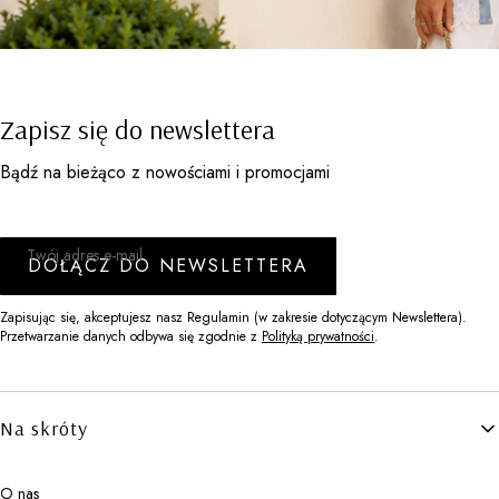
Zapisz się do newslettera
Bądź na bieżąco z nowościami i promocjami
Twój adres e-mail
DOŁĄCZ DO NEWSLETTERA
Zapisując się, akceptujesz nasz Regulamin (w zakresie dotyczącym Newslettera).
Przetwarzanie danych odbywa się zgodnie z
Polityką prywatności
.
Linki w stopce
Na skróty
O nas