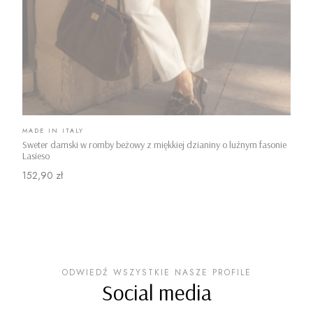
PRODUCENT
MADE IN ITALY
Sweter damski w romby beżowy z miękkiej dzianiny o luźnym fasonie
Lasieso
Cena
152,90 zł
ODWIEDŹ WSZYSTKIE NASZE PROFILE
Social media