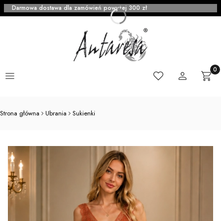
Darmowa dostawa dla zamówień powyżej 300 zł
Menu
Ulubione
Zaloguj się
Produ
Kosz
Strona główna
Ubrania
Sukienki