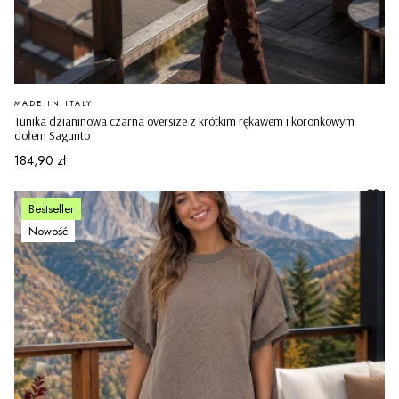
PRODUCENT
MADE IN ITALY
Tunika dzianinowa czarna oversize z krótkim rękawem i koronkowym
dołem Sagunto
Cena
184,90 zł
Bestseller
Nowość