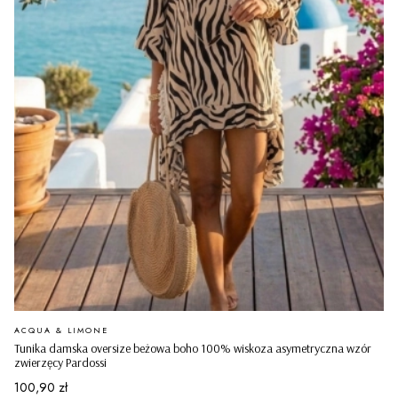
PRODUCENT
ACQUA & LIMONE
Tunika damska oversize beżowa boho 100% wiskoza asymetryczna wzór
zwierzęcy Pardossi
Cena
100,90 zł