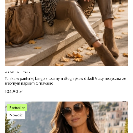
PRODUCENT
MADE IN ITALY
Tunika w panterkę fango z czarnym długi rękaw dekolt V asymetryczna ze
srebrnym napisem Ornavasso
Cena
104,90 zł
Bestseller
Nowość