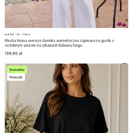
PRODUCENT
MADE IN ITALY
Bluzka lniana oversize damska asymetryczna zapinana na guziki z
ozdobnym ażurem na rękawach Rubiana fango
Cena
159,90 zł
Bestseller
Nowość