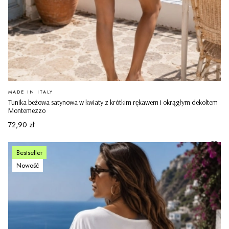
PRODUCENT
MADE IN ITALY
Tunika beżowa satynowa w kwiaty z krótkim rękawem i okrągłym dekoltem
Montemezzo
Cena
72,90 zł
Bestseller
Nowość