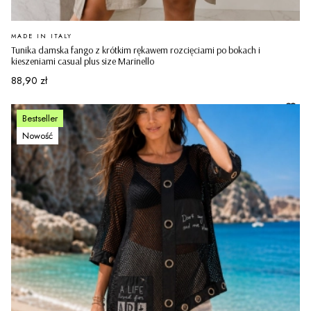
PRODUCENT
MADE IN ITALY
Tunika damska fango z krótkim rękawem rozcięciami po bokach i
kieszeniami casual plus size Marinello
Cena
88,90 zł
Bestseller
Nowość