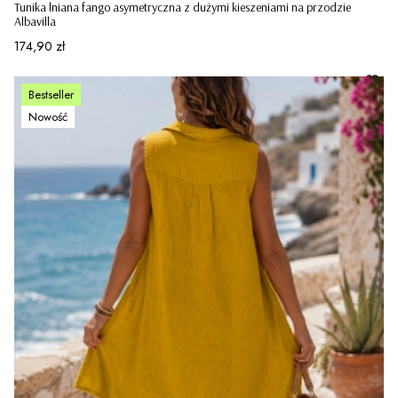
Tunika lniana fango asymetryczna z dużymi kieszeniami na przodzie
Albavilla
Cena
174,90 zł
Bestseller
Nowość