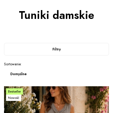
Tuniki damskie
Filtry
Lista produktów
Sortowanie:
Domyślne
Bestseller
Nowość