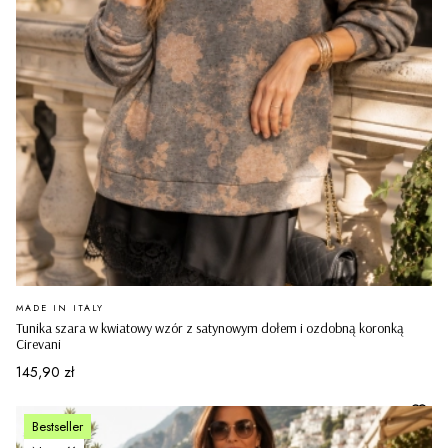
PRODUCENT
MADE IN ITALY
Tunika szara w kwiatowy wzór z satynowym dołem i ozdobną koronką
Cirevani
Cena
145,90 zł
Bestseller