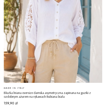
PRODUCENT
MADE IN ITALY
Bluzka lniana oversize damska asymetryczna zapinana na guziki z
ozdobnym ażurem na rękawach Rubiana biała
Cena
159,90 zł