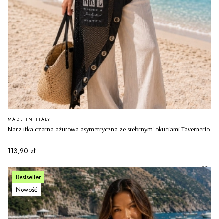
PRODUCENT
MADE IN ITALY
Narzutka czarna ażurowa asymetryczna ze srebrnymi okuciami Tavernerio
Cena
113,90 zł
Bestseller
Nowość