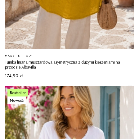
PRODUCENT
MADE IN ITALY
Tunika lniana musztardowa asymetryczna z dużymi kieszeniami na
przodzie Albavilla
Cena
174,90 zł
Bestseller
Nowość