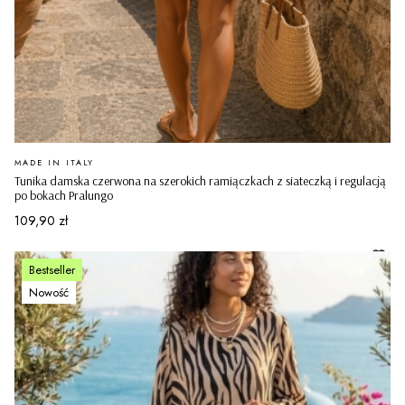
PRODUCENT
MADE IN ITALY
Tunika damska czerwona na szerokich ramiączkach z siateczką i regulacją
po bokach Pralungo
Cena
109,90 zł
Bestseller
Nowość