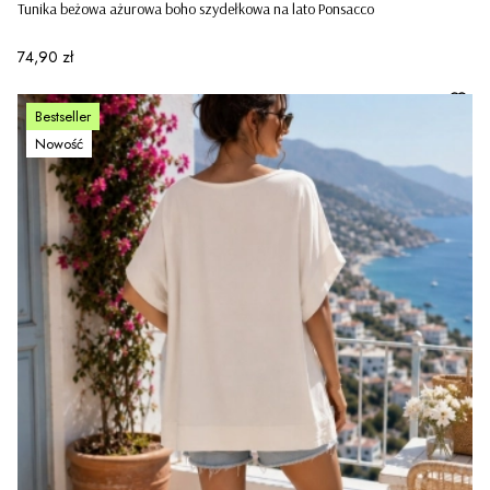
Tunika beżowa ażurowa boho szydełkowa na lato Ponsacco
Cena
74,90 zł
Bestseller
Nowość