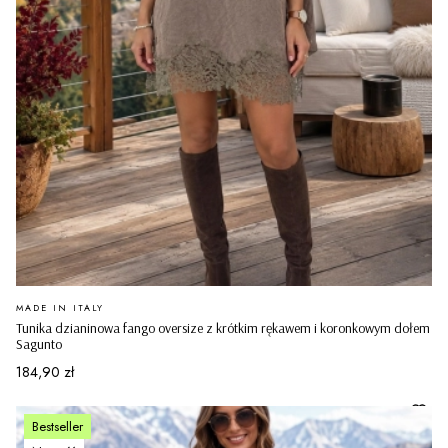
PRODUCENT
MADE IN ITALY
Tunika dzianinowa fango oversize z krótkim rękawem i koronkowym dołem
Sagunto
Cena
184,90 zł
Bestseller