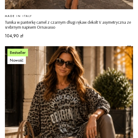
PRODUCENT
MADE IN ITALY
Tunika w panterkę camel z czarnym długi rękaw dekolt V asymetryczna ze
srebrnym napisem Ornavasso
Cena
104,90 zł
Bestseller
Nowość