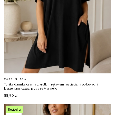
PRODUCENT
MADE IN ITALY
Tunika damska czarna z krótkim rękawem rozcięciami po bokach i
kieszeniami casual plus size Marinello
Cena
88,90 zł
Bestseller