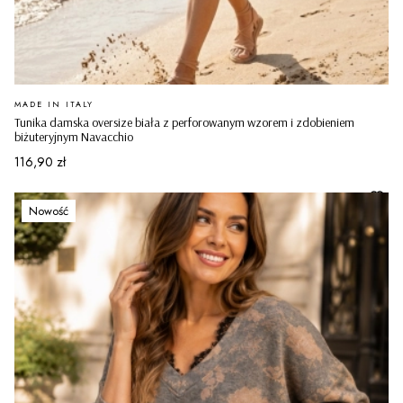
PRODUCENT
MADE IN ITALY
Tunika damska oversize biała z perforowanym wzorem i zdobieniem
biżuteryjnym Navacchio
Cena
116,90 zł
Nowość