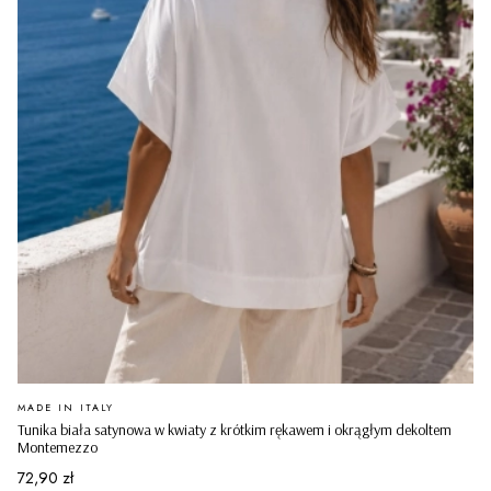
PRODUCENT
MADE IN ITALY
Tunika biała satynowa w kwiaty z krótkim rękawem i okrągłym dekoltem
Montemezzo
Cena
72,90 zł