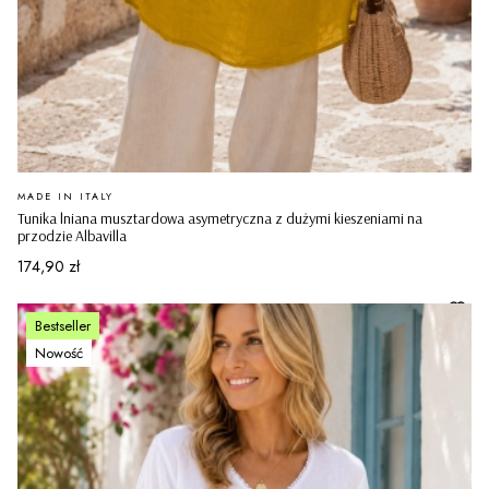
PRODUCENT
MADE IN ITALY
Tunika lniana musztardowa asymetryczna z dużymi kieszeniami na
przodzie Albavilla
Cena
174,90 zł
Bestseller
Nowość