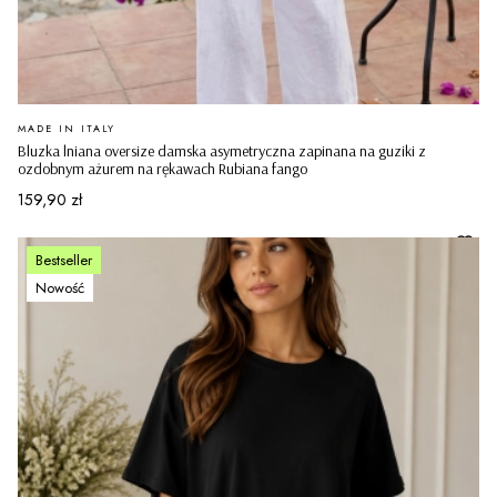
PRODUCENT
MADE IN ITALY
Bluzka lniana oversize damska asymetryczna zapinana na guziki z
ozdobnym ażurem na rękawach Rubiana fango
Cena
159,90 zł
Bestseller
Nowość