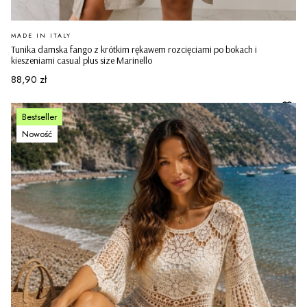
PRODUCENT
MADE IN ITALY
Tunika damska fango z krótkim rękawem rozcięciami po bokach i
kieszeniami casual plus size Marinello
Cena
88,90 zł
Bestseller
Nowość