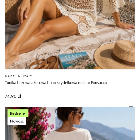
PRODUCENT
MADE IN ITALY
Tunika beżowa ażurowa boho szydełkowa na lato Ponsacco
Cena
74,90 zł
Bestseller
Nowość