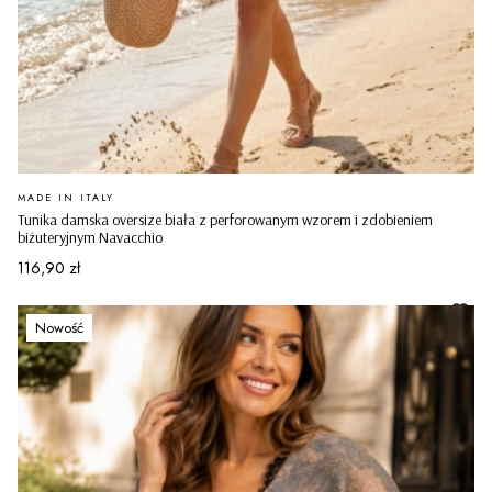
PRODUCENT
MADE IN ITALY
Tunika damska oversize biała z perforowanym wzorem i zdobieniem
biżuteryjnym Navacchio
Cena
116,90 zł
Nowość