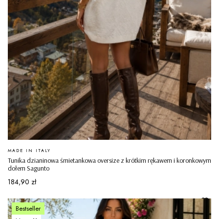
PRODUCENT
MADE IN ITALY
Tunika dzianinowa śmietankowa oversize z krótkim rękawem i koronkowym
dołem Sagunto
Cena
184,90 zł
Bestseller