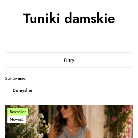
Tuniki damskie
Filtry
Lista produktów
Sortowanie:
Domyślne
Bestseller
Nowość