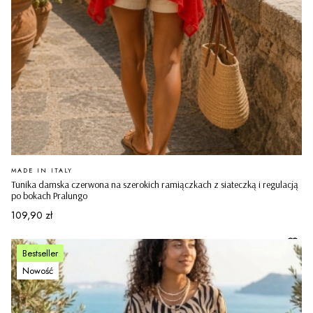
PRODUCENT
MADE IN ITALY
Tunika damska czerwona na szerokich ramiączkach z siateczką i regulacją
po bokach Pralungo
Cena
109,90 zł
Bestseller
Nowość