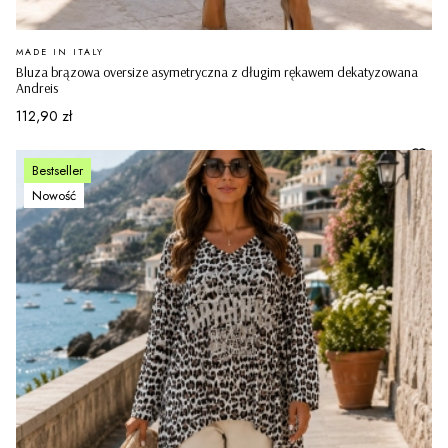
PRODUCENT
MADE IN ITALY
Bluza brązowa oversize asymetryczna z długim rękawem dekatyzowana
Andreis
Cena
112,90 zł
Bestseller
Nowość