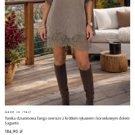
PRODUCENT
MADE IN ITALY
Tunika dzianinowa fango oversize z krótkim rękawem i koronkowym dołem
Sagunto
Cena
184,90 zł