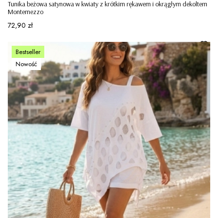
Tunika beżowa satynowa w kwiaty z krótkim rękawem i okrągłym dekoltem
Montemezzo
Cena
72,90 zł
Bestseller
Nowość