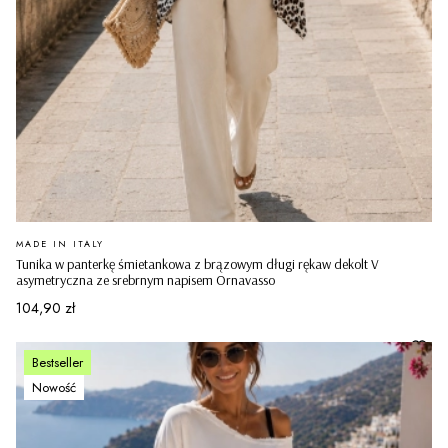
PRODUCENT
MADE IN ITALY
Tunika w panterkę śmietankowa z brązowym długi rękaw dekolt V
asymetryczna ze srebrnym napisem Ornavasso
Cena
104,90 zł
Bestseller
Nowość