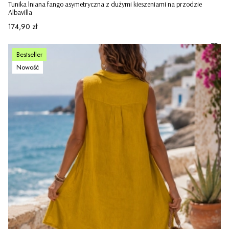
Tunika lniana fango asymetryczna z dużymi kieszeniami na przodzie
Albavilla
Cena
174,90 zł
Bestseller
Nowość