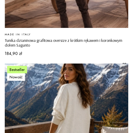
PRODUCENT
MADE IN ITALY
Tunika dzianinowa grafitowa oversize z krótkim rękawem i koronkowym
dołem Sagunto
Cena
184,90 zł
Bestseller
Nowość