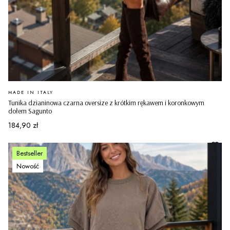
PRODUCENT
MADE IN ITALY
Tunika dzianinowa czarna oversize z krótkim rękawem i koronkowym
dołem Sagunto
Cena
184,90 zł
Bestseller
Nowość