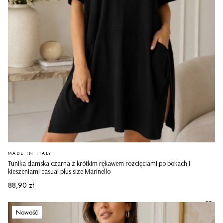
PRODUCENT
MADE IN ITALY
Tunika damska czarna z krótkim rękawem rozcięciami po bokach i
kieszeniami casual plus size Marinello
Cena
88,90 zł
Nowość