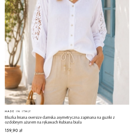
PRODUCENT
MADE IN ITALY
Bluzka lniana oversize damska asymetryczna zapinana na guziki z
ozdobnym ażurem na rękawach Rubiana biała
Cena
159,90 zł