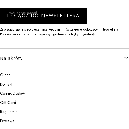
Twój adres e-mail
DOŁĄCZ DO NEWSLETTERA
Zapisując się, akceptujesz nasz Regulamin (w zakresie dotyczącym Newslettera).
Przetwarzanie danych odbywa się zgodnie z
Polityką prywatności
.
Linki w stopce
Na skróty
O nas
Kontakt
Cennik Dostaw
Gift Card
Regulamin
Dostawa