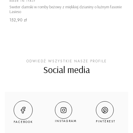
PRODUCENT
MADE IN ITALY
Sweter damski w romby beżowy z miękkiej dzianiny o luźnym fasonie
Lasieso
Cena
152,90 zł
ODWIEDŹ WSZYSTKIE NASZE PROFILE
Social media
INSTAGRAM
PINTEREST
FACEBOOK