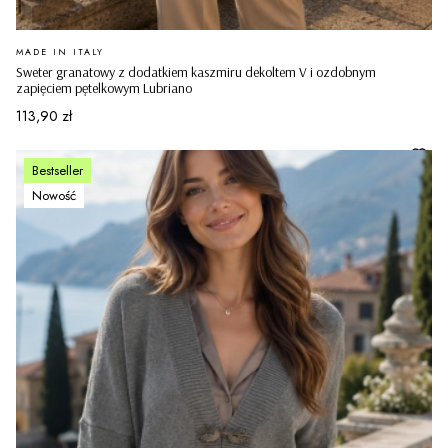
PRODUCENT
MADE IN ITALY
Sweter granatowy z dodatkiem kaszmiru dekoltem V i ozdobnym
zapięciem pętelkowym Lubriano
Cena
113,90 zł
Bestseller
Nowość