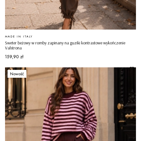
PRODUCENT
MADE IN ITALY
Sweter beżowy w romby zapinany na guziki kontrastowe wykończenie
Valstrona
Cena
159,90 zł
Nowość