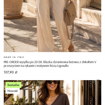
PRODUCENT
MADE IN ITALY
PRE-ORDER wysyłka po 20.08. Bluzka dzianinowa beżowa z dekoltem V
przeszyciem na rękawie i motywem liścia Ligosullo
Cena
107,90 zł
Bestseller
Nowość