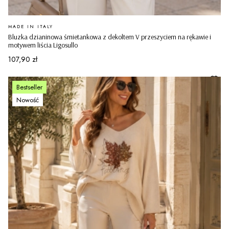
PRODUCENT
MADE IN ITALY
Bluzka dzianinowa śmietankowa z dekoltem V przeszyciem na rękawie i
motywem liścia Ligosullo
Cena
107,90 zł
Bestseller
Nowość