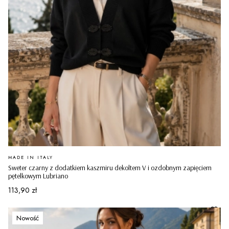
PRODUCENT
MADE IN ITALY
Sweter czarny z dodatkiem kaszmiru dekoltem V i ozdobnym zapięciem
pętelkowym Lubriano
Cena
113,90 zł
Nowość