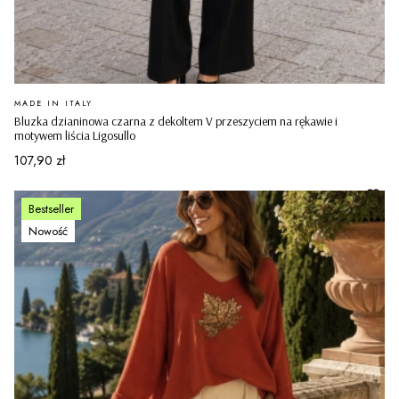
PRODUCENT
MADE IN ITALY
Bluzka dzianinowa czarna z dekoltem V przeszyciem na rękawie i
motywem liścia Ligosullo
Cena
107,90 zł
Bestseller
Nowość