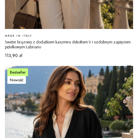
PRODUCENT
MADE IN ITALY
Sweter brązowy z dodatkiem kaszmiru dekoltem V i ozdobnym zapięciem
pętelkowym Lubriano
Cena
113,90 zł
Bestseller
Nowość