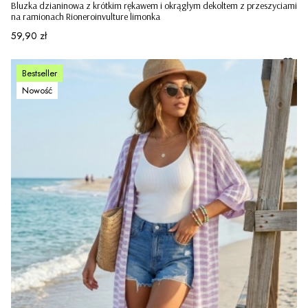
Bluzka dzianinowa z krótkim rękawem i okrągłym dekoltem z przeszyciami
na ramionach Rioneroinvulture limonka
Cena
59,90 zł
Bestseller
Nowość