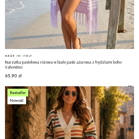
PRODUCENT
MADE IN ITALY
Narzutka pastelowa różowa w białe paski ażurowa z frędzlami boho
Valvestino
Cena
65,90 zł
Bestseller
Nowość