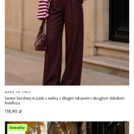
PRODUCENT
MADE IN ITALY
Sweter bordowy w paski z wełną z długim rękawem i okrągłym dekoltem
Rotelloza
Cena
118,90 zł
Bestseller