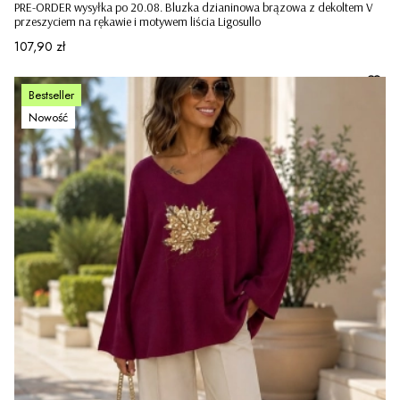
PRE-ORDER wysyłka po 20.08. Bluzka dzianinowa brązowa z dekoltem V
przeszyciem na rękawie i motywem liścia Ligosullo
Cena
107,90 zł
Bestseller
Nowość