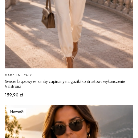
PRODUCENT
MADE IN ITALY
Sweter brązowy w romby zapinany na guziki kontrastowe wykończenie
Valstrona
Cena
159,90 zł
Nowość