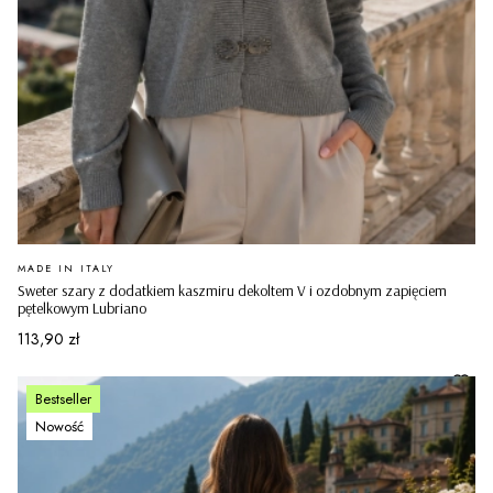
PRODUCENT
MADE IN ITALY
Sweter szary z dodatkiem kaszmiru dekoltem V i ozdobnym zapięciem
pętelkowym Lubriano
Cena
113,90 zł
Bestseller
Nowość