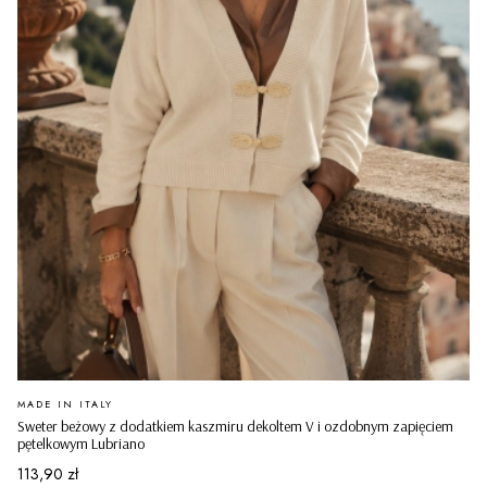
PRODUCENT
MADE IN ITALY
Sweter beżowy z dodatkiem kaszmiru dekoltem V i ozdobnym zapięciem
pętelkowym Lubriano
Cena
113,90 zł