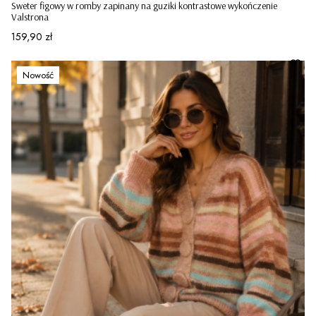
Sweter figowy w romby zapinany na guziki kontrastowe wykończenie
Valstrona
Cena
159,90 zł
Nowość