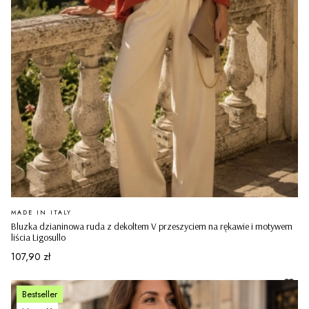
PRODUCENT
MADE IN ITALY
Bluzka dzianinowa ruda z dekoltem V przeszyciem na rękawie i motywem
liścia Ligosullo
Cena
107,90 zł
Bestseller