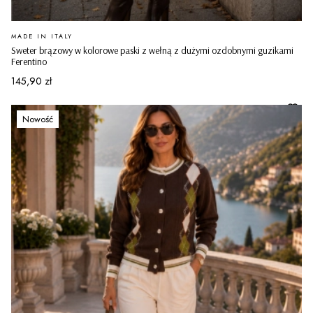
PRODUCENT
MADE IN ITALY
Sweter brązowy w kolorowe paski z wełną z dużymi ozdobnymi guzikami
Ferentino
Cena
145,90 zł
Nowość