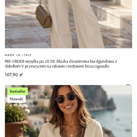
PRODUCENT
MADE IN ITALY
PRE-ORDER wysyłka po 20.08. Bluzka dzianinowa burdgundowa z
dekoltem V przeszyciem na rękawie i motywem liścia Ligosullo
Cena
107,90 zł
Bestseller
Nowość