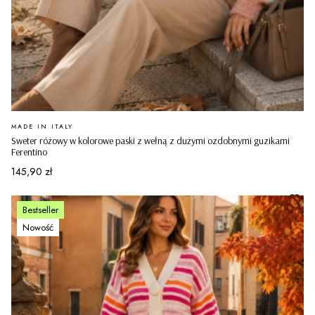
PRODUCENT
MADE IN ITALY
Sweter różowy w kolorowe paski z wełną z dużymi ozdobnymi guzikami
Ferentino
Cena
145,90 zł
Bestseller
Nowość