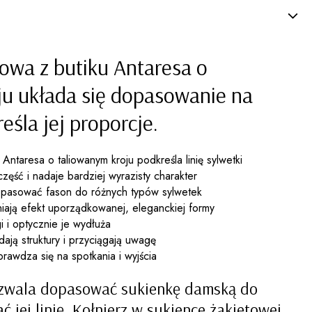
owa z butiku Antaresa o
ju układa się dopasowanie na
eśla jej proporcje.
 Antaresa o taliowanym kroju podkreśla linię sylwetki
zęść i nadaje bardziej wyrazisty charakter
 dopasować fason do różnych typów sylwetek
ają efekt uporządkowanej, eleganckiej formy
i i optycznie je wydłuża
odają struktury i przyciągają uwagę
prawdza się na spotkania i wyjścia
pozwala dopasować sukienkę damską do
ć jej linię. Kołnierz w sukience żakietowej