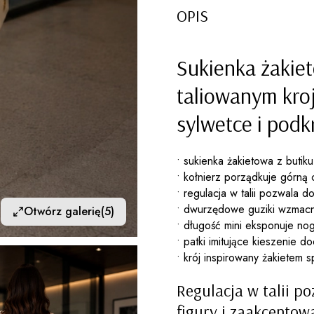
OPIS
Sukienka żakiet
taliowanym kro
sylwetce i podkr
• sukienka żakietowa z butiku
• kołnierz porządkuje górną c
• regulacja w talii pozwala
• dwurzędowe guziki wzmacni
Otwórz galerię
(5)
• długość mini eksponuje nog
• patki imitujące kieszenie d
• krój inspirowany żakietem s
Regulacja w talii 
figury i zaakcentowa