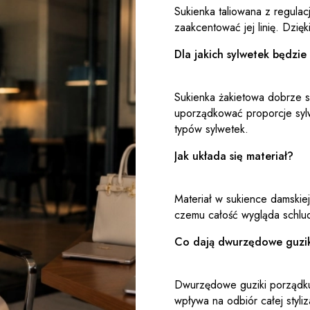
Sukienka taliowana z regulac
zaakcentować jej linię. Dzię
Dla jakich sylwetek będzi
Sukienka żakietowa dobrze sp
uporządkować proporcje syl
typów sylwetek.
Jak układa się materiał?
Materiał w sukience damskiej
czemu całość wygląda schludn
Co dają dwurzędowe guzi
Dwurzędowe guziki porządkują 
wpływa na odbiór całej styliza