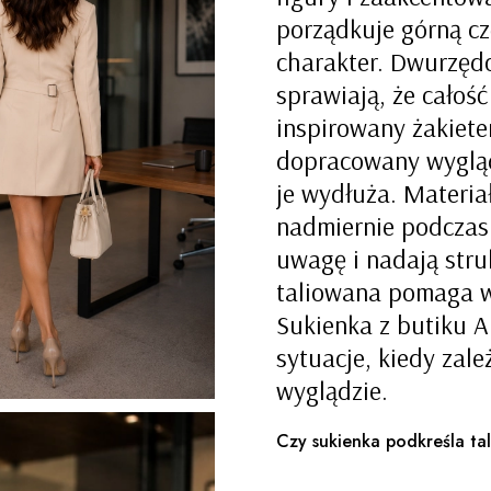
porządkuje górną czę
charakter. Dwurzęd
sprawiają, że całoś
inspirowany żakiet
dopracowany wygląd.
je wydłuża. Materia
nadmiernie podczas 
uwagę i nadają stru
taliowana pomaga wy
Sukienka z butiku A
sytuacje, kiedy zal
wyglądzie.
Czy sukienka podkreśla tal