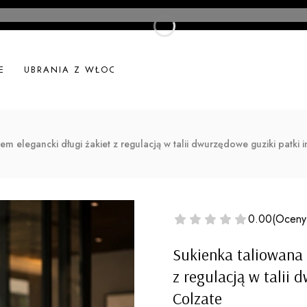
E
UBRANIA Z WŁOCH
UBRANIA LNIANE
NOWOŚ
m elegancki długi żakiet z regulacją w talii dwurzędowe guziki patki i
0.00
(Oceny
Sukienka taliowana 
z regulacją w talii 
Colzate