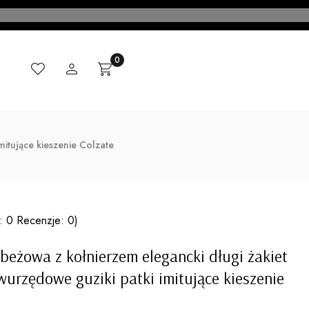
Ulubione
Zaloguj się
Produkty w koszyku: 0. Zobacz szczegóły
Koszyk
CI
MADE IN ITALY
KONTAKT
BLOG
mitujące kieszenie Colzate
: 0 Recenzje: 0)
beżowa z kołnierzem elegancki długi żakiet
dwurzędowe guziki patki imitujące kieszenie