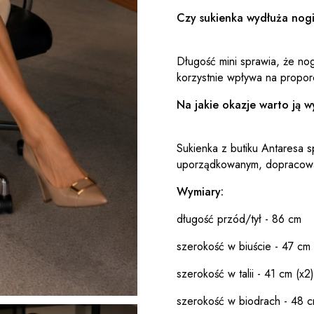
Czy sukienka wydłuża nog
Długość mini sprawia, że no
korzystnie wpływa na proporc
Na jakie okazje warto ją 
Sukienka z butiku Antaresa sp
uporządkowanym, dopracowan
Wymiary:
długość przód/tył - 86 cm
szerokość w biuście - 47 cm 
szerokość w talii - 41 cm (x2)
szerokość w biodrach - 48 c