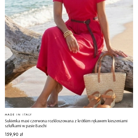
PRODUCENT
MADE IN ITALY
Sukienka maxi czerwona rozkloszowana z krótkim rękawem kieszeniami
szlufkami w pasie Baschi
Cena
159,90 zł