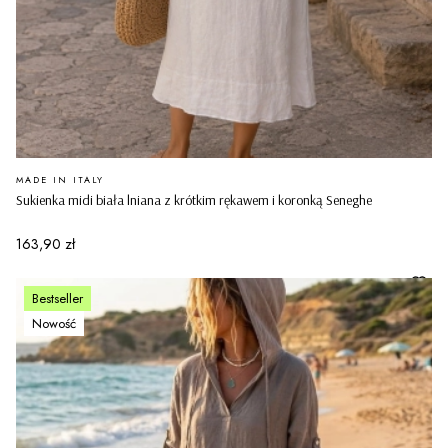
PRODUCENT
MADE IN ITALY
Sukienka midi biała lniana z krótkim rękawem i koronką Seneghe
Cena
163,90 zł
Bestseller
Nowość