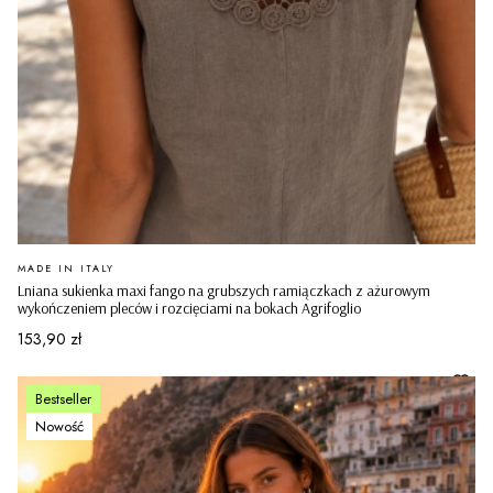
PRODUCENT
MADE IN ITALY
Lniana sukienka maxi fango na grubszych ramiączkach z ażurowym
wykończeniem pleców i rozcięciami na bokach Agrifoglio
Cena
153,90 zł
Bestseller
Nowość