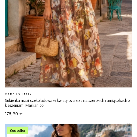
PRODUCENT
MADE IN ITALY
Sukienka maxi czekoladowa w kwiaty oversize na szerokich ramiączkach z
kieszeniami Maslianico
Cena
175,90 zł
Bestseller