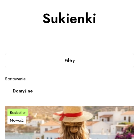
Sukienki
Filtry
Lista produktów
Sortowanie:
Domyślne
Bestseller
Nowość