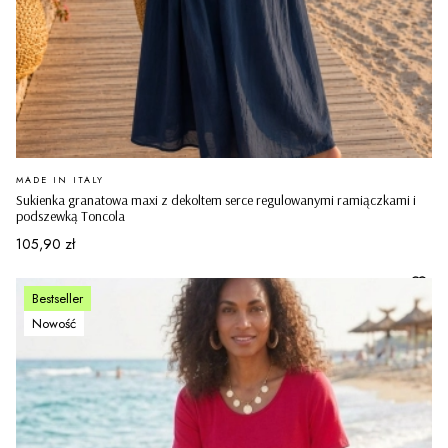
PRODUCENT
MADE IN ITALY
Sukienka granatowa maxi z dekoltem serce regulowanymi ramiączkami i
podszewką Toncola
Cena
105,90 zł
Bestseller
Nowość