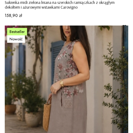
Sukienka midi zielona lniana na szerokich ramiączkach z okrągłym
dekoltem i ażurowymi wstawkami Carovigno
Cena
158,90 zł
Bestseller
Nowość