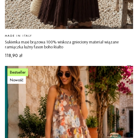
PRODUCENT
MADE IN ITALY
Sukienka maxi brązowa 100% wiskoza gnieciony materiał wiązane
ramiączka luźny fason boho Rialto
Cena
118,90 zł
Bestseller
Nowość