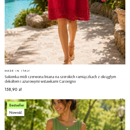
PRODUCENT
MADE IN ITALY
Sukienka midi czerwona lniana na szerokich ramiączkach z okrągłym
dekoltem i ażurowymi wstawkami Carovigno
Cena
158,90 zł
Bestseller
Nowość