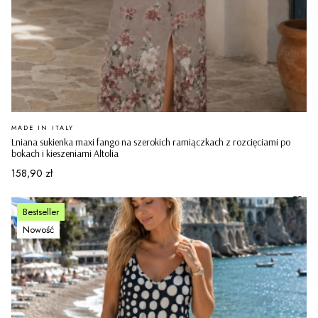
PRODUCENT
MADE IN ITALY
Lniana sukienka maxi fango na szerokich ramiączkach z rozcięciami po
bokach i kieszeniami Altolia
Cena
158,90 zł
Bestseller
Nowość