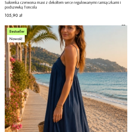
Sukienka czerwona maxi z dekoltem serce regulowanymi ramiączkami i
podszewką Toncola
Cena
105,90 zł
Bestseller
Nowość