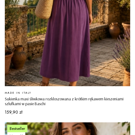
PRODUCENT
MADE IN ITALY
Sukienka maxi śliwkowa rozkloszowana z krótkim rękawem kieszeniami
szlufkami w pasie Baschi
Cena
159,90 zł
Bestseller