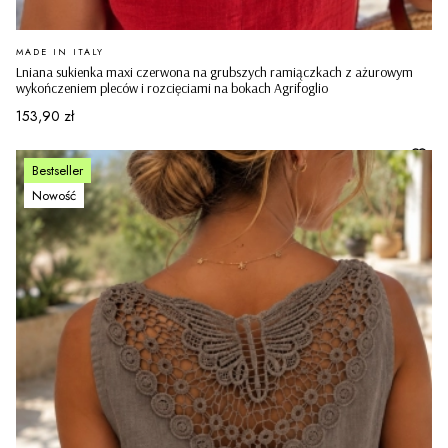
PRODUCENT
MADE IN ITALY
Lniana sukienka maxi czerwona na grubszych ramiączkach z ażurowym
wykończeniem pleców i rozcięciami na bokach Agrifoglio
Cena
153,90 zł
Bestseller
Nowość