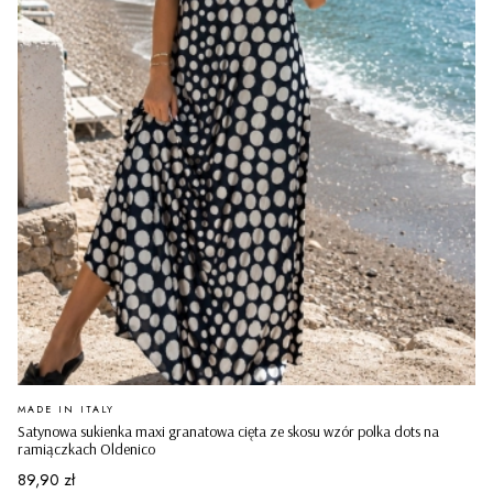
PRODUCENT
MADE IN ITALY
Satynowa sukienka maxi granatowa cięta ze skosu wzór polka dots na
ramiączkach Oldenico
Cena
89,90 zł