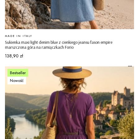
PRODUCENT
MADE IN ITALY
Sukienka maxi light denim blue z cienkiego jeansu fason empire
marszczona góra na ramiączkach Forio
Cena
138,90 zł
Bestseller
Nowość