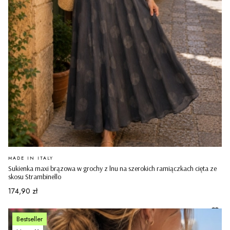
PRODUCENT
MADE IN ITALY
Sukienka maxi brązowa w grochy z lnu na szerokich ramiączkach cięta ze
skosu Strambinello
Cena
174,90 zł
Bestseller