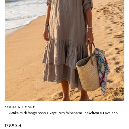
PRODUCENT
ACQUA & LIMONE
Sukienka midi fango boho z kapturem falbanami i dekoltem V Lavaiano
Cena
179,90 zł