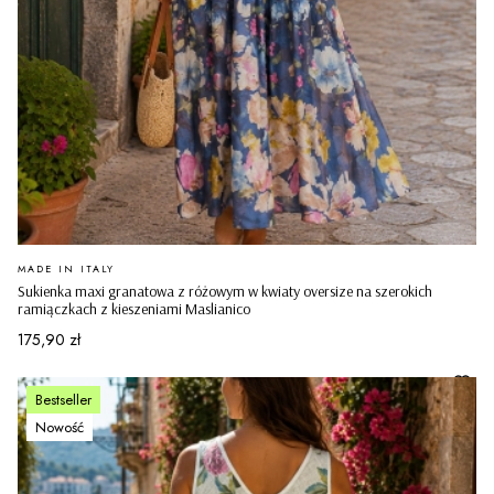
PRODUCENT
MADE IN ITALY
Sukienka maxi granatowa z różowym w kwiaty oversize na szerokich
ramiączkach z kieszeniami Maslianico
Cena
175,90 zł
Bestseller
Nowość