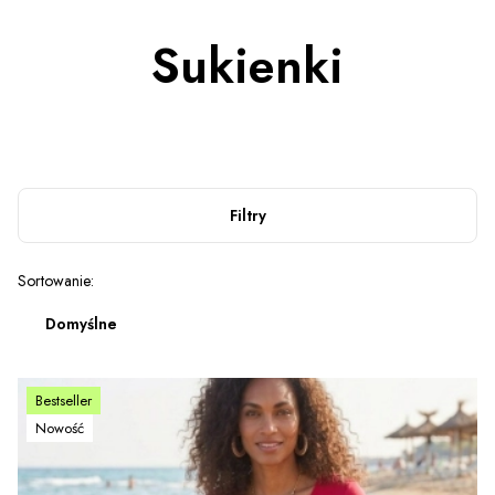
Sukienki
Filtry
Lista produktów
Sortowanie:
Domyślne
Bestseller
Nowość