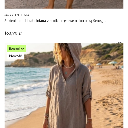
PRODUCENT
MADE IN ITALY
Sukienka midi biała lniana z krótkim rękawem i koronką Seneghe
Cena
163,90 zł
Bestseller
Nowość