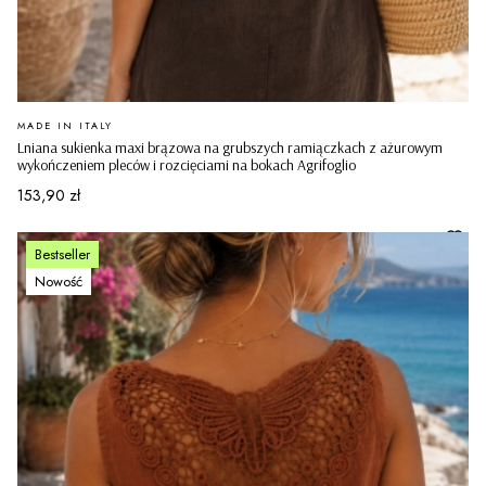
PRODUCENT
MADE IN ITALY
Lniana sukienka maxi brązowa na grubszych ramiączkach z ażurowym
wykończeniem pleców i rozcięciami na bokach Agrifoglio
Cena
153,90 zł
Bestseller
Nowość