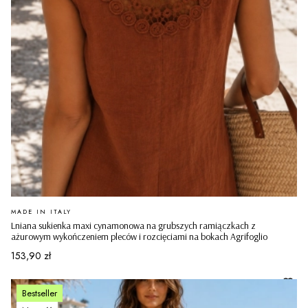
PRODUCENT
MADE IN ITALY
Lniana sukienka maxi cynamonowa na grubszych ramiączkach z
ażurowym wykończeniem pleców i rozcięciami na bokach Agrifoglio
Cena
153,90 zł
Bestseller