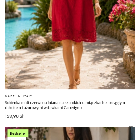
PRODUCENT
MADE IN ITALY
Sukienka midi czerwona lniana na szerokich ramiączkach z okrągłym
dekoltem i ażurowymi wstawkami Carovigno
Cena
158,90 zł
Bestseller