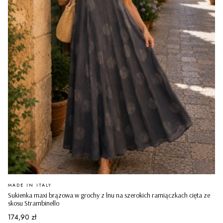
PRODUCENT
MADE IN ITALY
Sukienka maxi brązowa w grochy z lnu na szerokich ramiączkach cięta ze
skosu Strambinello
Cena
174,90 zł