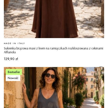
PRODUCENT
MADE IN ITALY
Sukienka brązowa maxi z lnem na ramiączkach rozkloszowana z cekinami
Alfianola
Cena
129,90 zł
Bestseller
Nowość