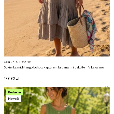
PRODUCENT
ACQUA & LIMONE
Sukienka midi fango boho z kapturem falbanami i dekoltem V Lavaiano
Cena
179,90 zł
Bestseller
Nowość