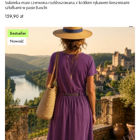
Sukienka maxi czerwona rozkloszowana z krótkim rękawem kieszeniami
szlufkami w pasie Baschi
Cena
159,90 zł
Bestseller
Nowość