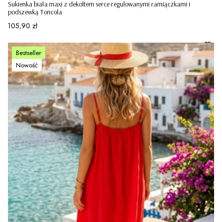
Sukienka biała maxi z dekoltem serce regulowanymi ramiączkami i
podszewką Toncola
Cena
105,90 zł
Bestseller
Nowość