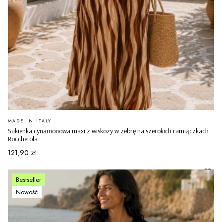
PRODUCENT
MADE IN ITALY
Sukienka cynamonowa maxi z wiskozy w zebrę na szerokich ramiączkach
Rocchetola
Cena
121,90 zł
Bestseller
Nowość