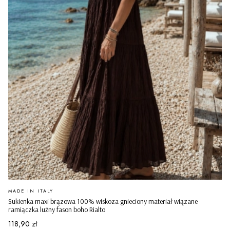
PRODUCENT
MADE IN ITALY
Sukienka maxi brązowa 100% wiskoza gnieciony materiał wiązane
ramiączka luźny fason boho Rialto
Cena
118,90 zł