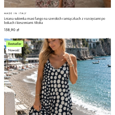
PRODUCENT
MADE IN ITALY
Lniana sukienka maxi fango na szerokich ramiączkach z rozcięciami po
bokach i kieszeniami Altolia
Cena
158,90 zł
Bestseller
Nowość