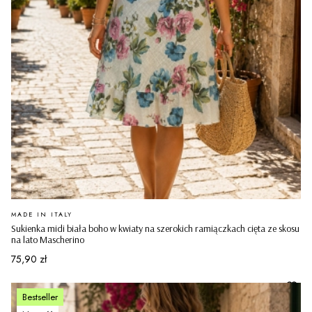
PRODUCENT
MADE IN ITALY
Sukienka midi biała boho w kwiaty na szerokich ramiączkach cięta ze skosu
na lato Mascherino
Cena
75,90 zł
Bestseller