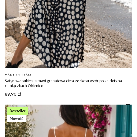
PRODUCENT
MADE IN ITALY
Satynowa sukienka maxi granatowa cięta ze skosu wzór polka dots na
ramiączkach Oldenico
Cena
89,90 zł
Bestseller
Nowość