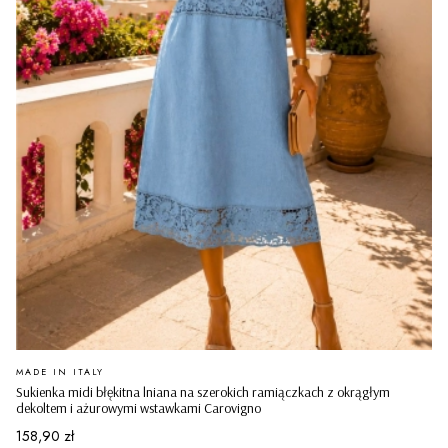
PRODUCENT
MADE IN ITALY
Sukienka midi błękitna lniana na szerokich ramiączkach z okrągłym
dekoltem i ażurowymi wstawkami Carovigno
Cena
158,90 zł