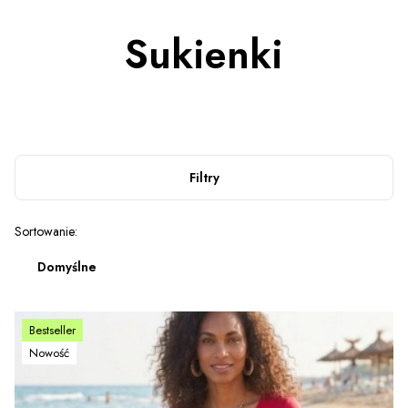
Sukienki
Filtry
Lista produktów
Sortowanie:
Domyślne
Bestseller
Nowość