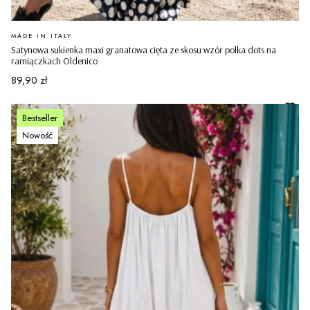
PRODUCENT
MADE IN ITALY
Satynowa sukienka maxi granatowa cięta ze skosu wzór polka dots na
ramiączkach Oldenico
Cena
89,90 zł
Bestseller
Nowość