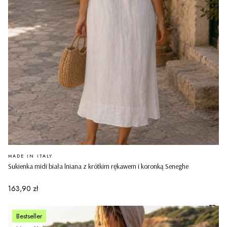
PRODUCENT
MADE IN ITALY
Sukienka midi biała lniana z krótkim rękawem i koronką Seneghe
Cena
163,90 zł
Bestseller