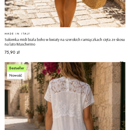
PRODUCENT
MADE IN ITALY
Sukienka midi biała boho w kwiaty na szerokich ramiączkach cięta ze skosu
na lato Mascherino
Cena
75,90 zł
Bestseller
Nowość