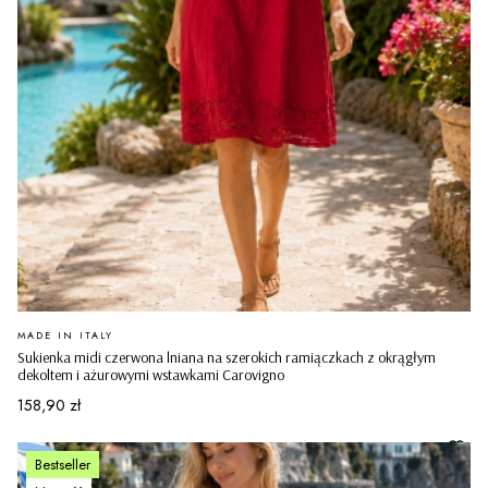
PRODUCENT
MADE IN ITALY
Sukienka midi czerwona lniana na szerokich ramiączkach z okrągłym
dekoltem i ażurowymi wstawkami Carovigno
Cena
158,90 zł
Bestseller