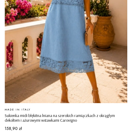
PRODUCENT
MADE IN ITALY
Sukienka midi błękitna lniana na szerokich ramiączkach z okrągłym
dekoltem i ażurowymi wstawkami Carovigno
Cena
158,90 zł