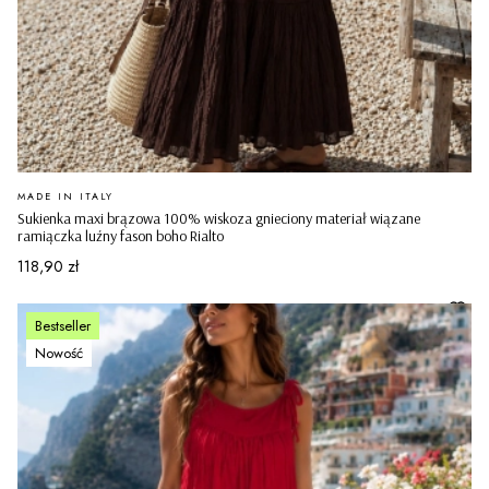
PRODUCENT
MADE IN ITALY
Sukienka maxi brązowa 100% wiskoza gnieciony materiał wiązane
ramiączka luźny fason boho Rialto
Cena
118,90 zł
Bestseller
Nowość