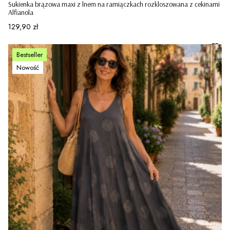
Sukienka brązowa maxi z lnem na ramiączkach rozkloszowana z cekinami
Alfianola
Cena
129,90 zł
Bestseller
Nowość