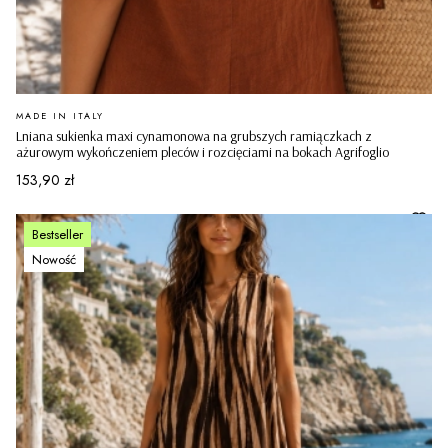
PRODUCENT
MADE IN ITALY
Lniana sukienka maxi cynamonowa na grubszych ramiączkach z
ażurowym wykończeniem pleców i rozcięciami na bokach Agrifoglio
Cena
153,90 zł
Bestseller
Nowość