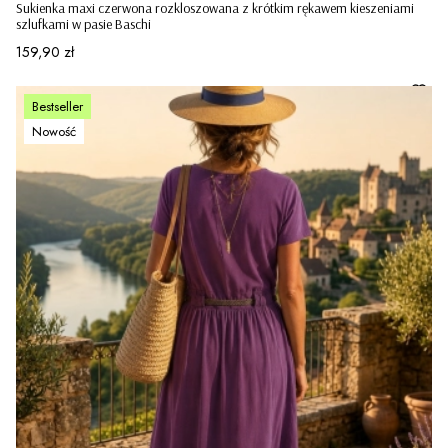
Sukienka maxi czerwona rozkloszowana z krótkim rękawem kieszeniami
szlufkami w pasie Baschi
Cena
159,90 zł
Bestseller
Nowość