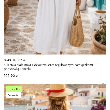
PRODUCENT
MADE IN ITALY
Sukienka biała maxi z dekoltem serce regulowanymi ramiączkami i
podszewką Toncola
Cena
105,90 zł
Bestseller
Nowość