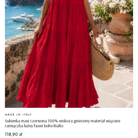
PRODUCENT
MADE IN ITALY
Sukienka maxi czerwona 100% wiskoza gnieciony materiał wiązane
ramiączka luźny fason boho Rialto
Cena
118,90 zł