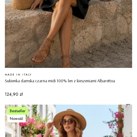
PRODUCENT
MADE IN ITALY
Sukienka damska czarna midi 100% len z kieszeniami Albarettoa
Cena
124,90 zł
Bestseller
Nowość