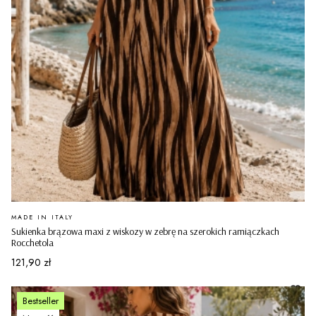
PRODUCENT
MADE IN ITALY
Sukienka brązowa maxi z wiskozy w zebrę na szerokich ramiączkach
Rocchetola
Cena
121,90 zł
Bestseller