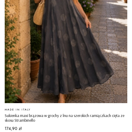
PRODUCENT
MADE IN ITALY
Sukienka maxi brązowa w grochy z lnu na szerokich ramiączkach cięta ze
skosu Strambinello
Cena
174,90 zł