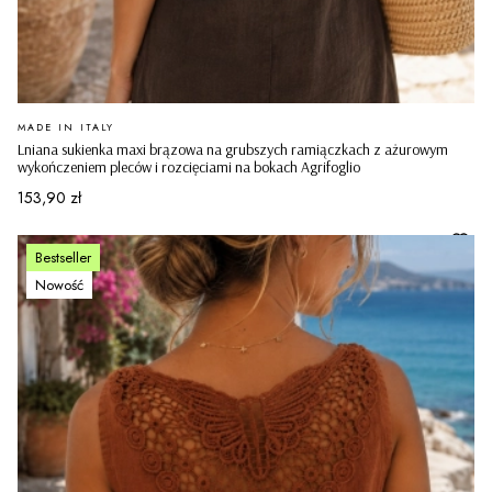
PRODUCENT
MADE IN ITALY
Lniana sukienka maxi brązowa na grubszych ramiączkach z ażurowym
wykończeniem pleców i rozcięciami na bokach Agrifoglio
Cena
153,90 zł
Bestseller
Nowość