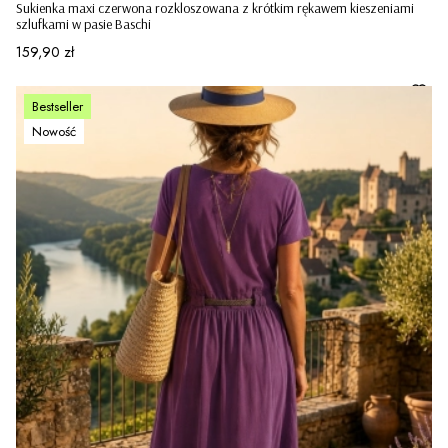
Sukienka maxi czerwona rozkloszowana z krótkim rękawem kieszeniami
szlufkami w pasie Baschi
Cena
159,90 zł
Bestseller
Nowość