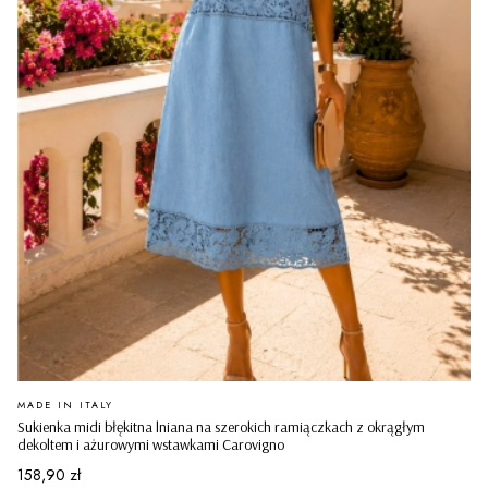
PRODUCENT
MADE IN ITALY
Sukienka midi błękitna lniana na szerokich ramiączkach z okrągłym
dekoltem i ażurowymi wstawkami Carovigno
Cena
158,90 zł