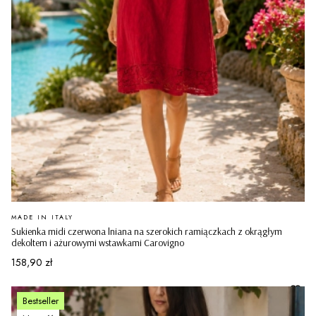
PRODUCENT
MADE IN ITALY
Sukienka midi czerwona lniana na szerokich ramiączkach z okrągłym
dekoltem i ażurowymi wstawkami Carovigno
Cena
158,90 zł
Bestseller