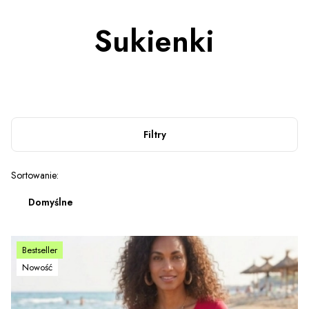
Sukienki
Filtry
Lista produktów
Sortowanie:
Domyślne
Bestseller
Nowość