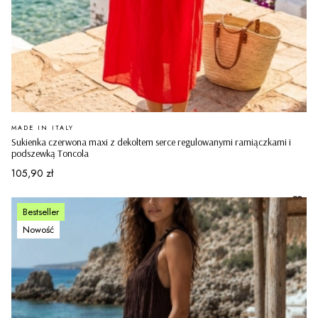
PRODUCENT
MADE IN ITALY
Sukienka czerwona maxi z dekoltem serce regulowanymi ramiączkami i
podszewką Toncola
Cena
105,90 zł
Bestseller
Nowość