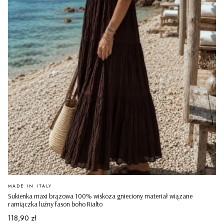
PRODUCENT
MADE IN ITALY
Sukienka maxi brązowa 100% wiskoza gnieciony materiał wiązane
ramiączka luźny fason boho Rialto
Cena
118,90 zł