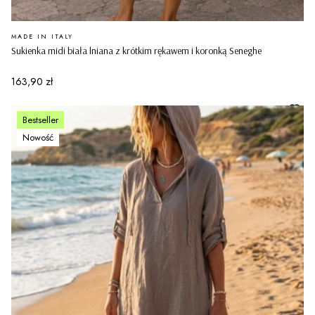
PRODUCENT
MADE IN ITALY
Sukienka midi biała lniana z krótkim rękawem i koronką Seneghe
Cena
163,90 zł
Bestseller
Nowość