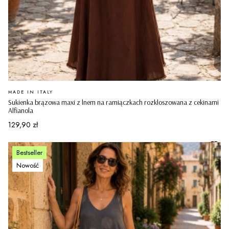
PRODUCENT
MADE IN ITALY
Sukienka brązowa maxi z lnem na ramiączkach rozkloszowana z cekinami
Alfianola
Cena
129,90 zł
Bestseller
Nowość