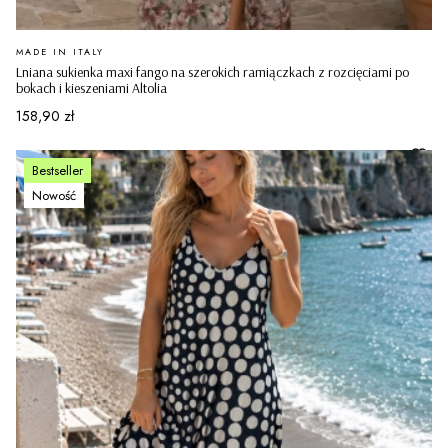
PRODUCENT
MADE IN ITALY
Lniana sukienka maxi fango na szerokich ramiączkach z rozcięciami po
bokach i kieszeniami Altolia
Cena
158,90 zł
Bestseller
Nowość