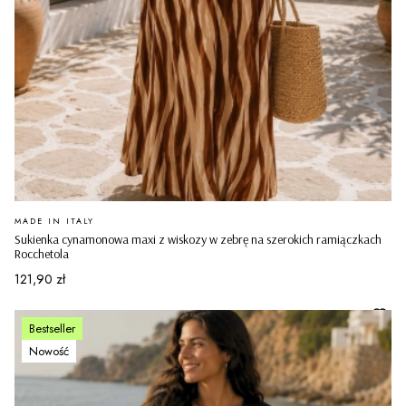
PRODUCENT
MADE IN ITALY
Sukienka cynamonowa maxi z wiskozy w zebrę na szerokich ramiączkach
Rocchetola
Cena
121,90 zł
Bestseller
Nowość