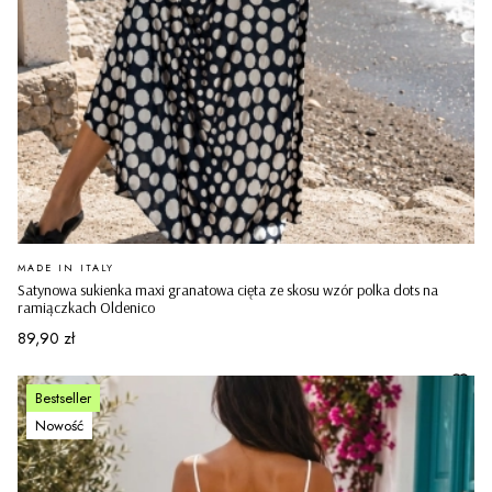
PRODUCENT
MADE IN ITALY
Satynowa sukienka maxi granatowa cięta ze skosu wzór polka dots na
ramiączkach Oldenico
Cena
89,90 zł
Bestseller
Nowość