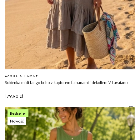
PRODUCENT
ACQUA & LIMONE
Sukienka midi fango boho z kapturem falbanami i dekoltem V Lavaiano
Cena
179,90 zł
Bestseller
Nowość