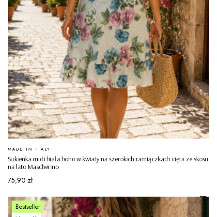
PRODUCENT
MADE IN ITALY
Sukienka midi biała boho w kwiaty na szerokich ramiączkach cięta ze skosu
na lato Mascherino
Cena
75,90 zł
Bestseller