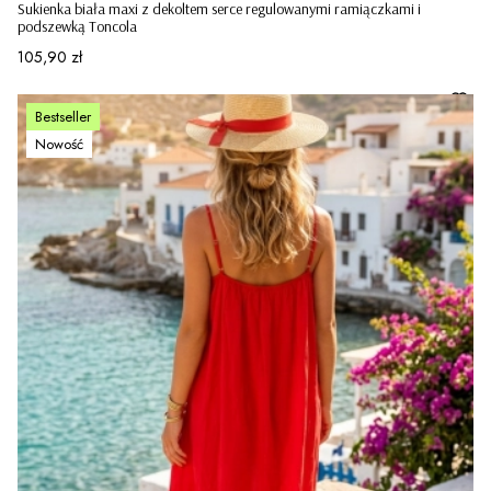
Sukienka biała maxi z dekoltem serce regulowanymi ramiączkami i
podszewką Toncola
Cena
105,90 zł
Bestseller
Nowość