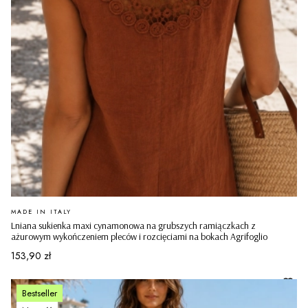
PRODUCENT
MADE IN ITALY
Lniana sukienka maxi cynamonowa na grubszych ramiączkach z
ażurowym wykończeniem pleców i rozcięciami na bokach Agrifoglio
Cena
153,90 zł
Bestseller