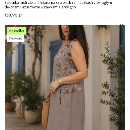
Sukienka midi zielona lniana na szerokich ramiączkach z okrągłym
dekoltem i ażurowymi wstawkami Carovigno
Cena
158,90 zł
Bestseller
Nowość