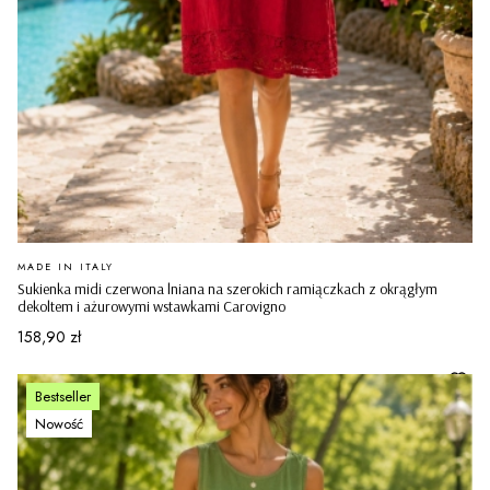
PRODUCENT
MADE IN ITALY
Sukienka midi czerwona lniana na szerokich ramiączkach z okrągłym
dekoltem i ażurowymi wstawkami Carovigno
Cena
158,90 zł
Bestseller
Nowość