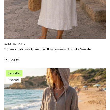
PRODUCENT
MADE IN ITALY
Sukienka midi biała lniana z krótkim rękawem i koronką Seneghe
Cena
163,90 zł
Bestseller
Nowość