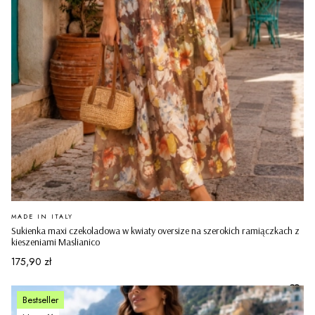
PRODUCENT
MADE IN ITALY
Sukienka maxi czekoladowa w kwiaty oversize na szerokich ramiączkach z
kieszeniami Maslianico
Cena
175,90 zł
Bestseller