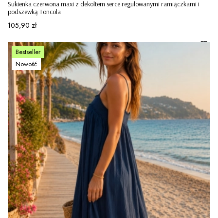
Sukienka czerwona maxi z dekoltem serce regulowanymi ramiączkami i
podszewką Toncola
Cena
105,90 zł
Bestseller
Nowość