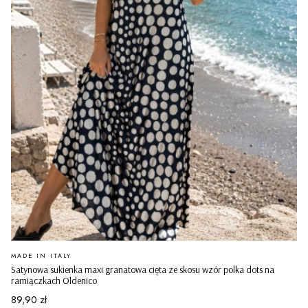
PRODUCENT
MADE IN ITALY
Satynowa sukienka maxi granatowa cięta ze skosu wzór polka dots na
ramiączkach Oldenico
Cena
89,90 zł