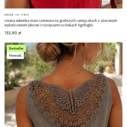
PRODUCENT
MADE IN ITALY
Lniana sukienka maxi czerwona na grubszych ramiączkach z ażurowym
wykończeniem pleców i rozcięciami na bokach Agrifoglio
Cena
153,90 zł
Bestseller
Nowość