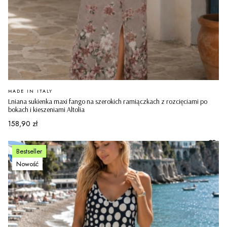
PRODUCENT
MADE IN ITALY
Lniana sukienka maxi fango na szerokich ramiączkach z rozcięciami po
bokach i kieszeniami Altolia
Cena
158,90 zł
Bestseller
Nowość