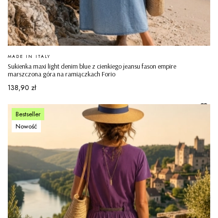
PRODUCENT
MADE IN ITALY
Sukienka maxi light denim blue z cienkiego jeansu fason empire
marszczona góra na ramiączkach Forio
Cena
138,90 zł
Bestseller
Nowość