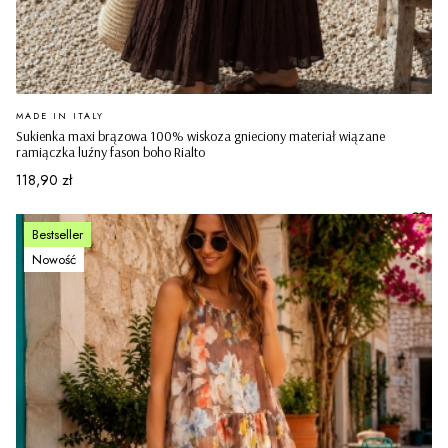
PRODUCENT
MADE IN ITALY
Sukienka maxi brązowa 100% wiskoza gnieciony materiał wiązane
ramiączka luźny fason boho Rialto
Cena
118,90 zł
Bestseller
Nowość