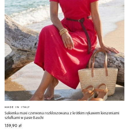
PRODUCENT
MADE IN ITALY
Sukienka maxi czerwona rozkloszowana z krótkim rękawem kieszeniami
szlufkami w pasie Baschi
Cena
159,90 zł