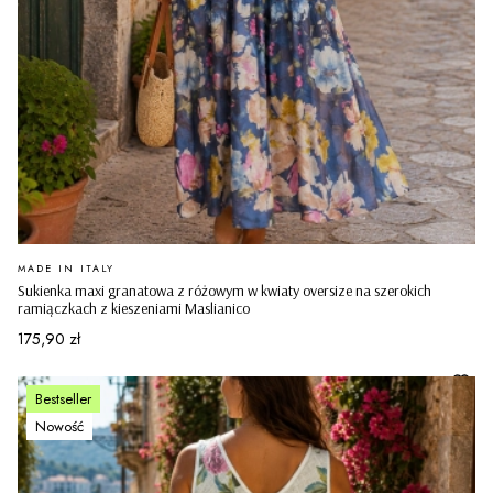
PRODUCENT
MADE IN ITALY
Sukienka maxi granatowa z różowym w kwiaty oversize na szerokich
ramiączkach z kieszeniami Maslianico
Cena
175,90 zł
Bestseller
Nowość