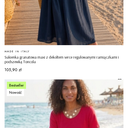
PRODUCENT
MADE IN ITALY
Sukienka granatowa maxi z dekoltem serce regulowanymi ramiączkami i
podszewką Toncola
Cena
105,90 zł
Bestseller
Nowość