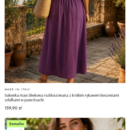
PRODUCENT
MADE IN ITALY
Sukienka maxi śliwkowa rozkloszowana z krótkim rękawem kieszeniami
szlufkami w pasie Baschi
Cena
159,90 zł
Bestseller