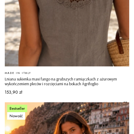
PRODUCENT
MADE IN ITALY
Lniana sukienka maxi fango na grubszych ramiączkach z ażurowym
wykończeniem pleców i rozcięciami na bokach Agrifoglio
Cena
153,90 zł
Bestseller
Nowość