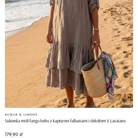
PRODUCENT
ACQUA & LIMONE
Sukienka midi fango boho z kapturem falbanami i dekoltem V Lavaiano
Cena
179,90 zł