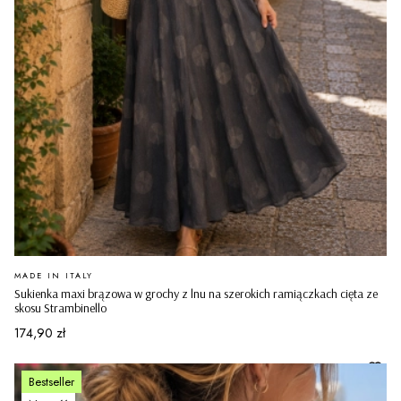
PRODUCENT
MADE IN ITALY
Sukienka maxi brązowa w grochy z lnu na szerokich ramiączkach cięta ze
skosu Strambinello
Cena
174,90 zł
Bestseller