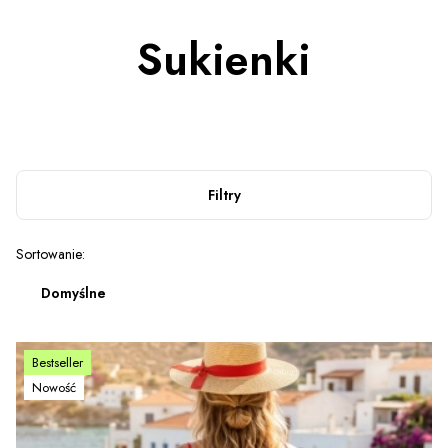
Sukienki
Filtry
Lista produktów
Sortowanie:
Domyślne
Bestseller
Nowość