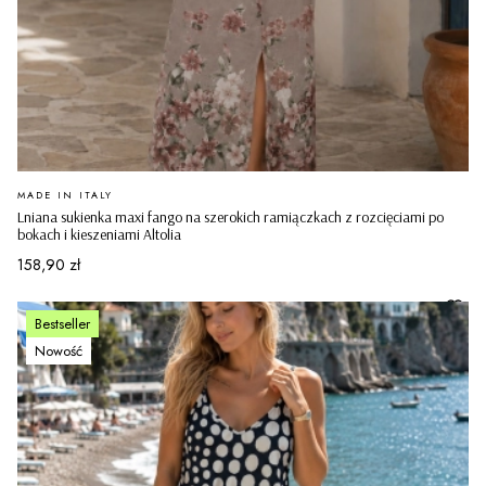
PRODUCENT
MADE IN ITALY
Lniana sukienka maxi fango na szerokich ramiączkach z rozcięciami po
bokach i kieszeniami Altolia
Cena
158,90 zł
Bestseller
Nowość