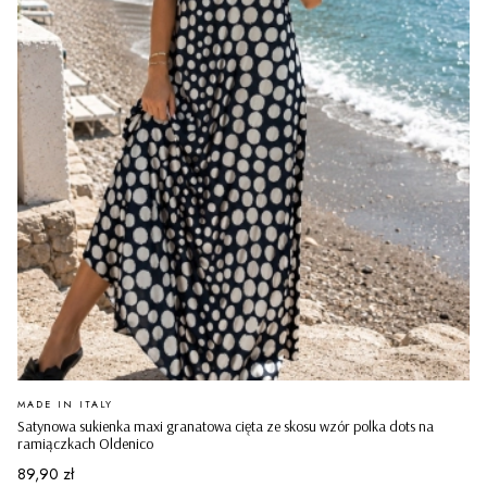
PRODUCENT
MADE IN ITALY
Satynowa sukienka maxi granatowa cięta ze skosu wzór polka dots na
ramiączkach Oldenico
Cena
89,90 zł