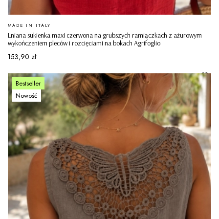
PRODUCENT
MADE IN ITALY
Lniana sukienka maxi czerwona na grubszych ramiączkach z ażurowym
wykończeniem pleców i rozcięciami na bokach Agrifoglio
Cena
153,90 zł
Bestseller
Nowość