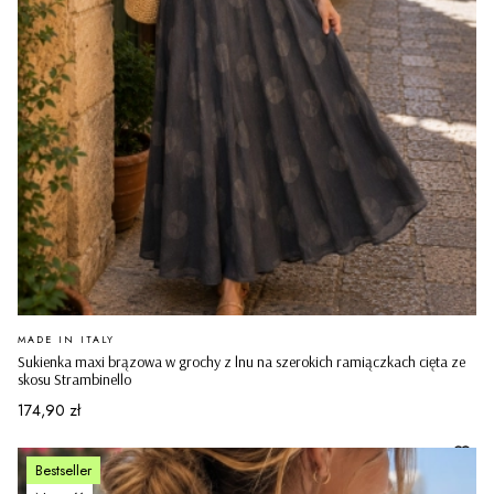
PRODUCENT
MADE IN ITALY
Sukienka maxi brązowa w grochy z lnu na szerokich ramiączkach cięta ze
skosu Strambinello
Cena
174,90 zł
Bestseller