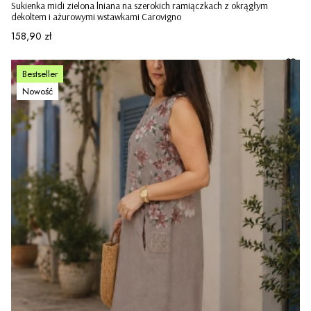
Sukienka midi zielona lniana na szerokich ramiączkach z okrągłym
dekoltem i ażurowymi wstawkami Carovigno
Cena
158,90 zł
Bestseller
Nowość