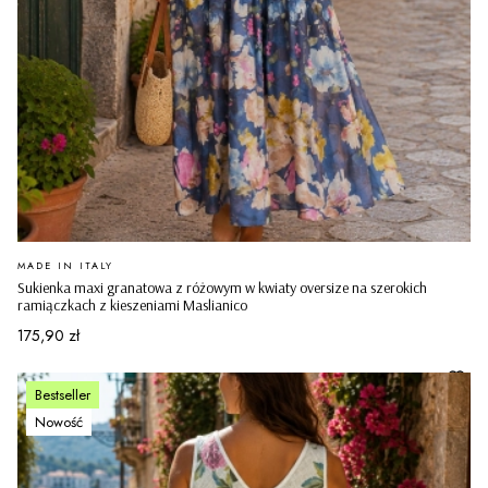
PRODUCENT
MADE IN ITALY
Sukienka maxi granatowa z różowym w kwiaty oversize na szerokich
ramiączkach z kieszeniami Maslianico
Cena
175,90 zł
Bestseller
Nowość