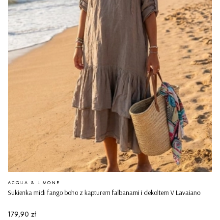
PRODUCENT
ACQUA & LIMONE
Sukienka midi fango boho z kapturem falbanami i dekoltem V Lavaiano
Cena
179,90 zł