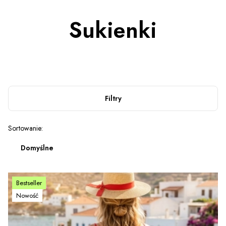
Sukienki
Filtry
Lista produktów
Sortowanie:
Domyślne
Bestseller
Nowość