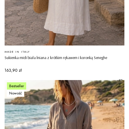
PRODUCENT
MADE IN ITALY
Sukienka midi biała lniana z krótkim rękawem i koronką Seneghe
Cena
163,90 zł
Bestseller
Nowość