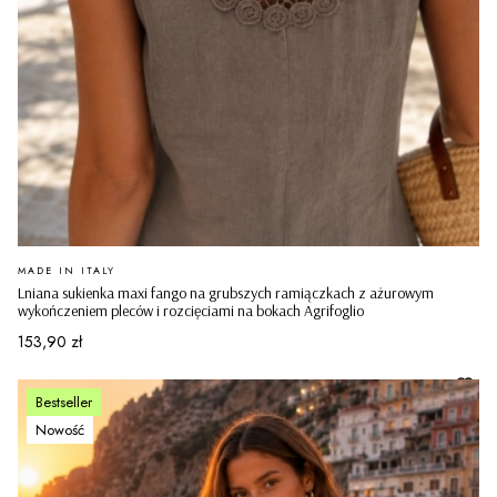
PRODUCENT
MADE IN ITALY
Lniana sukienka maxi fango na grubszych ramiączkach z ażurowym
wykończeniem pleców i rozcięciami na bokach Agrifoglio
Cena
153,90 zł
Bestseller
Nowość