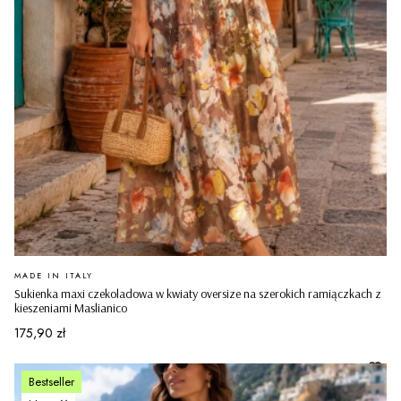
PRODUCENT
MADE IN ITALY
Sukienka maxi czekoladowa w kwiaty oversize na szerokich ramiączkach z
kieszeniami Maslianico
Cena
175,90 zł
Bestseller