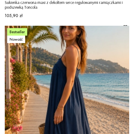
Sukienka czerwona maxi z dekoltem serce regulowanymi ramiączkami i
podszewką Toncola
Cena
105,90 zł
Bestseller
Nowość