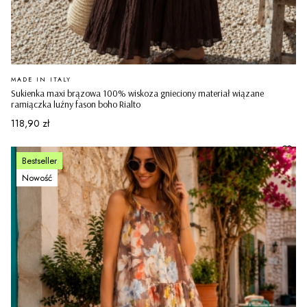
PRODUCENT
MADE IN ITALY
Sukienka maxi brązowa 100% wiskoza gnieciony materiał wiązane
ramiączka luźny fason boho Rialto
Cena
118,90 zł
Bestseller
Nowość