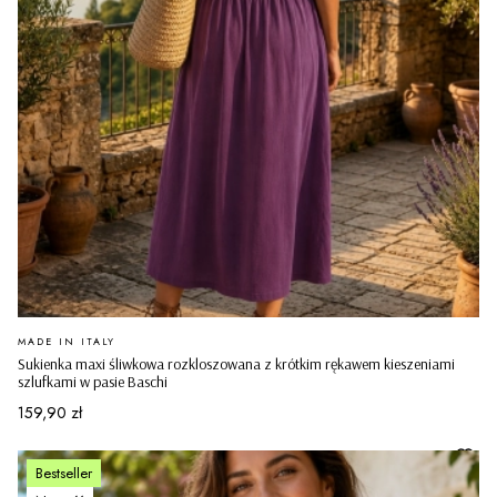
PRODUCENT
MADE IN ITALY
Sukienka maxi śliwkowa rozkloszowana z krótkim rękawem kieszeniami
szlufkami w pasie Baschi
Cena
159,90 zł
Bestseller