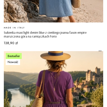
PRODUCENT
MADE IN ITALY
Sukienka maxi light denim blue z cienkiego jeansu fason empire
marszczona góra na ramiączkach Forio
Cena
138,90 zł
Bestseller
Nowość