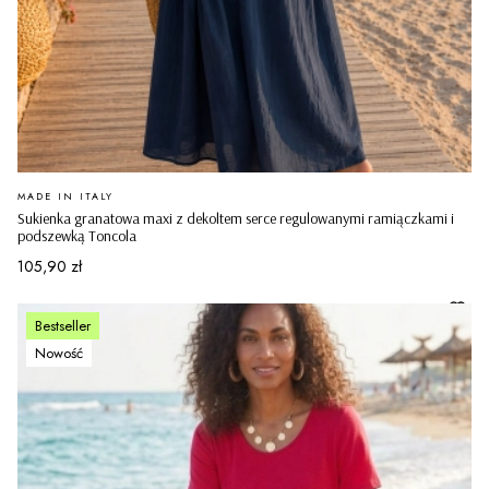
PRODUCENT
MADE IN ITALY
Sukienka granatowa maxi z dekoltem serce regulowanymi ramiączkami i
podszewką Toncola
Cena
105,90 zł
Bestseller
Nowość