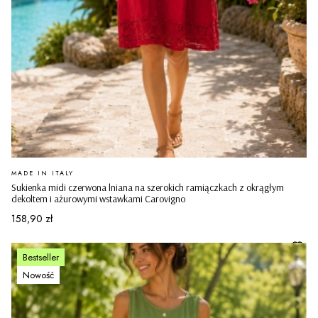
PRODUCENT
MADE IN ITALY
Sukienka midi czerwona lniana na szerokich ramiączkach z okrągłym
dekoltem i ażurowymi wstawkami Carovigno
Cena
158,90 zł
Bestseller
Nowość