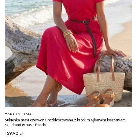
PRODUCENT
MADE IN ITALY
Sukienka maxi czerwona rozkloszowana z krótkim rękawem kieszeniami
szlufkami w pasie Baschi
Cena
159,90 zł