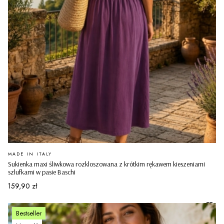
PRODUCENT
MADE IN ITALY
Sukienka maxi śliwkowa rozkloszowana z krótkim rękawem kieszeniami
szlufkami w pasie Baschi
Cena
159,90 zł
Bestseller