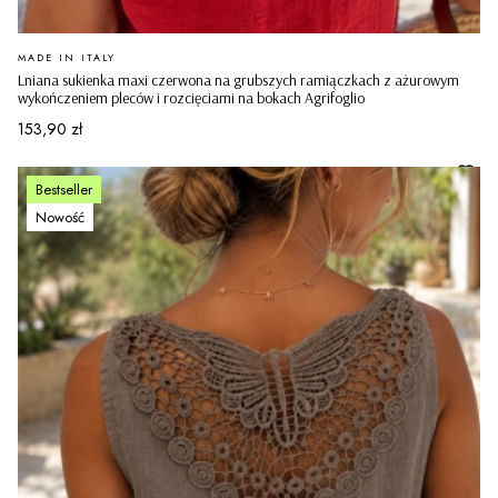
PRODUCENT
MADE IN ITALY
Lniana sukienka maxi czerwona na grubszych ramiączkach z ażurowym
wykończeniem pleców i rozcięciami na bokach Agrifoglio
Cena
153,90 zł
Bestseller
Nowość