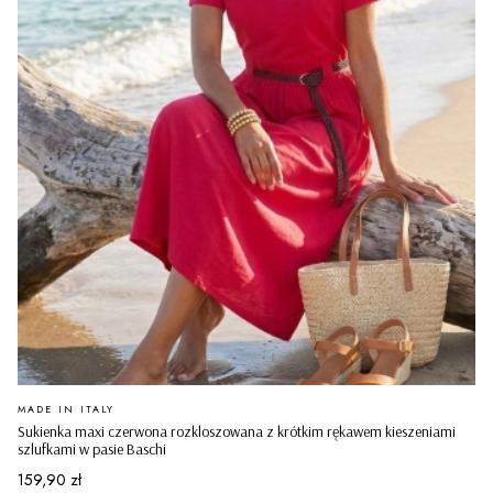
PRODUCENT
MADE IN ITALY
Sukienka maxi czerwona rozkloszowana z krótkim rękawem kieszeniami
szlufkami w pasie Baschi
Cena
159,90 zł