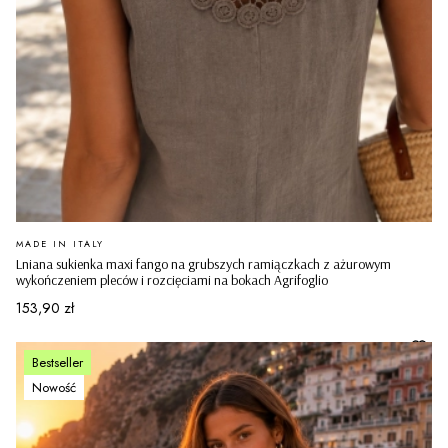
PRODUCENT
MADE IN ITALY
Lniana sukienka maxi fango na grubszych ramiączkach z ażurowym
wykończeniem pleców i rozcięciami na bokach Agrifoglio
Cena
153,90 zł
Bestseller
Nowość