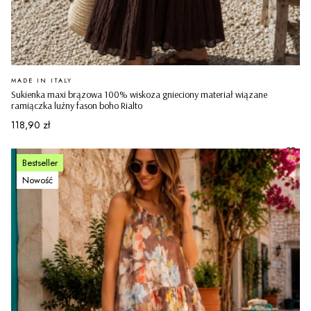
PRODUCENT
MADE IN ITALY
Sukienka maxi brązowa 100% wiskoza gnieciony materiał wiązane
ramiączka luźny fason boho Rialto
Cena
118,90 zł
Bestseller
Nowość