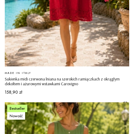
PRODUCENT
MADE IN ITALY
Sukienka midi czerwona lniana na szerokich ramiączkach z okrągłym
dekoltem i ażurowymi wstawkami Carovigno
Cena
158,90 zł
Bestseller
Nowość