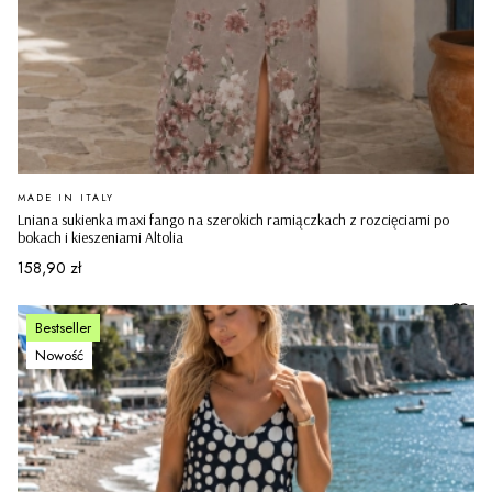
PRODUCENT
MADE IN ITALY
Lniana sukienka maxi fango na szerokich ramiączkach z rozcięciami po
bokach i kieszeniami Altolia
Cena
158,90 zł
Bestseller
Nowość