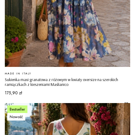
PRODUCENT
MADE IN ITALY
Sukienka maxi granatowa z różowym w kwiaty oversize na szerokich
ramiączkach z kieszeniami Maslianico
Cena
175,90 zł
Bestseller
Nowość