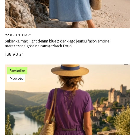
PRODUCENT
MADE IN ITALY
Sukienka maxi light denim blue z cienkiego jeansu fason empire
marszczona góra na ramiączkach Forio
Cena
138,90 zł
Bestseller
Nowość