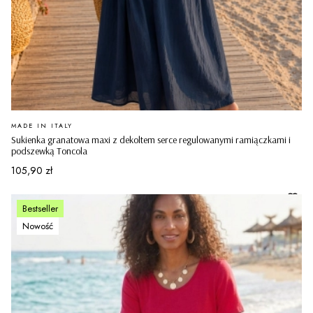
PRODUCENT
MADE IN ITALY
Sukienka granatowa maxi z dekoltem serce regulowanymi ramiączkami i
podszewką Toncola
Cena
105,90 zł
Bestseller
Nowość