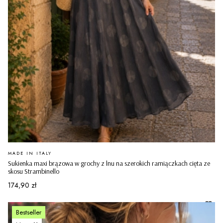
PRODUCENT
MADE IN ITALY
Sukienka maxi brązowa w grochy z lnu na szerokich ramiączkach cięta ze
skosu Strambinello
Cena
174,90 zł
Bestseller