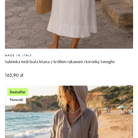
PRODUCENT
MADE IN ITALY
Sukienka midi biała lniana z krótkim rękawem i koronką Seneghe
Cena
163,90 zł
Bestseller
Nowość