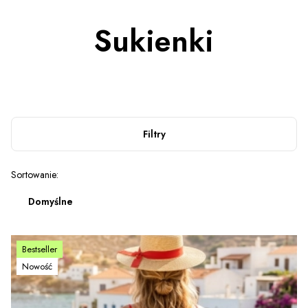
Sukienki
Filtry
Lista produktów
Sortowanie:
Domyślne
Bestseller
Nowość