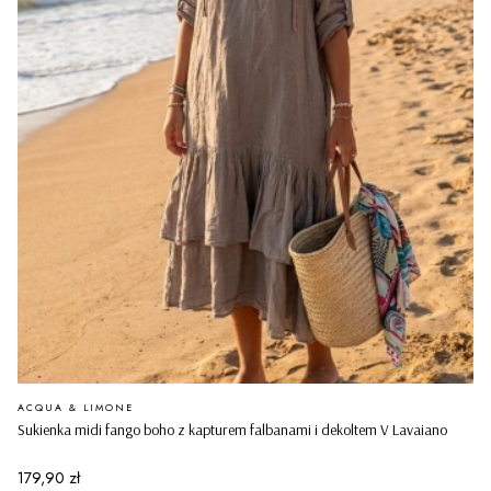
PRODUCENT
ACQUA & LIMONE
Sukienka midi fango boho z kapturem falbanami i dekoltem V Lavaiano
Cena
179,90 zł