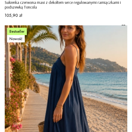
Sukienka czerwona maxi z dekoltem serce regulowanymi ramiączkami i
podszewką Toncola
Cena
105,90 zł
Bestseller
Nowość