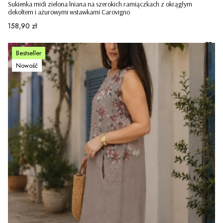
Sukienka midi zielona lniana na szerokich ramiączkach z okrągłym
dekoltem i ażurowymi wstawkami Carovigno
Cena
158,90 zł
Bestseller
Nowość