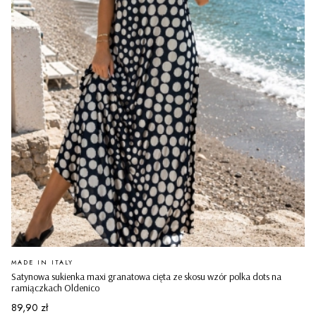
PRODUCENT
MADE IN ITALY
Satynowa sukienka maxi granatowa cięta ze skosu wzór polka dots na
ramiączkach Oldenico
Cena
89,90 zł