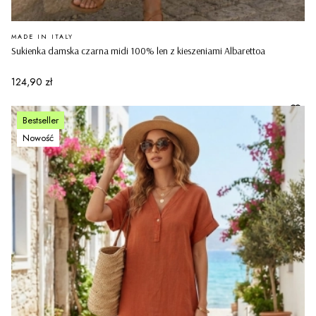
PRODUCENT
MADE IN ITALY
Sukienka damska czarna midi 100% len z kieszeniami Albarettoa
Cena
124,90 zł
Bestseller
Nowość