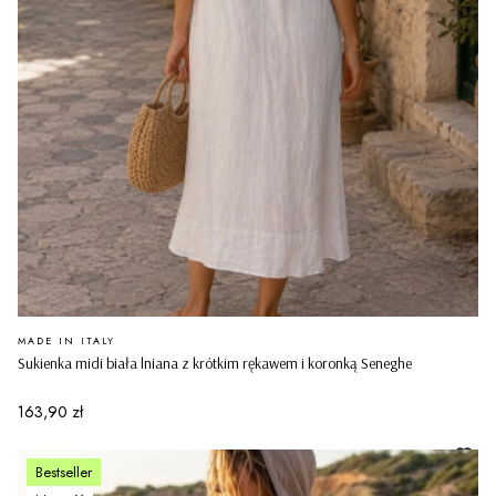
PRODUCENT
MADE IN ITALY
Sukienka midi biała lniana z krótkim rękawem i koronką Seneghe
Cena
163,90 zł
Bestseller