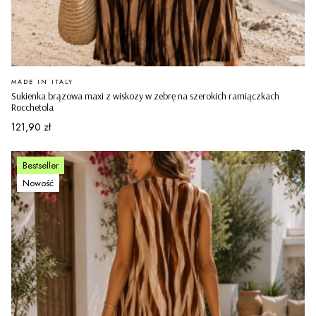
PRODUCENT
MADE IN ITALY
Sukienka brązowa maxi z wiskozy w zebrę na szerokich ramiączkach
Rocchetola
Cena
121,90 zł
Bestseller
Nowość