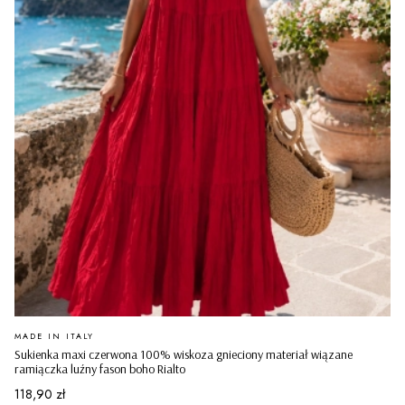
PRODUCENT
MADE IN ITALY
Sukienka maxi czerwona 100% wiskoza gnieciony materiał wiązane
ramiączka luźny fason boho Rialto
Cena
118,90 zł