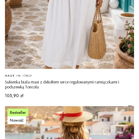
PRODUCENT
MADE IN ITALY
Sukienka biała maxi z dekoltem serce regulowanymi ramiączkami i
podszewką Toncola
Cena
105,90 zł
Bestseller
Nowość