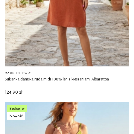
PRODUCENT
MADE IN ITALY
Sukienka damska ruda midi 100% len z kieszeniami Albarettoa
Cena
124,90 zł
Bestseller
Nowość