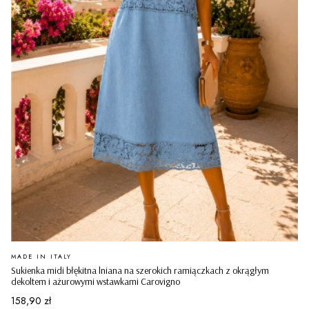
PRODUCENT
MADE IN ITALY
Sukienka midi błękitna lniana na szerokich ramiączkach z okrągłym
dekoltem i ażurowymi wstawkami Carovigno
Cena
158,90 zł