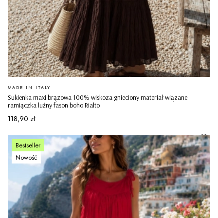
PRODUCENT
MADE IN ITALY
Sukienka maxi brązowa 100% wiskoza gnieciony materiał wiązane
ramiączka luźny fason boho Rialto
Cena
118,90 zł
Bestseller
Nowość