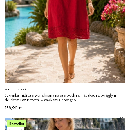
PRODUCENT
MADE IN ITALY
Sukienka midi czerwona lniana na szerokich ramiączkach z okrągłym
dekoltem i ażurowymi wstawkami Carovigno
Cena
158,90 zł
Bestseller