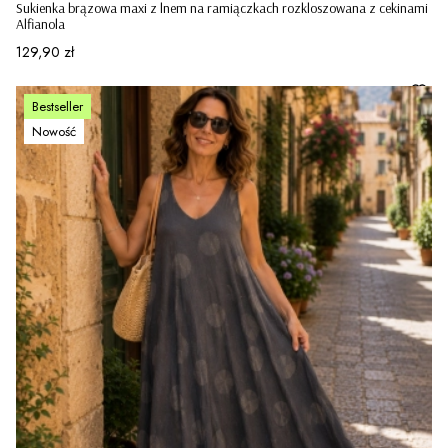
Sukienka brązowa maxi z lnem na ramiączkach rozkloszowana z cekinami
Alfianola
Cena
129,90 zł
Bestseller
Nowość