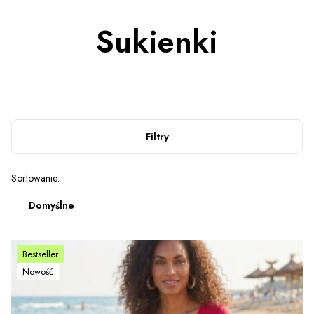
Sukienki
Filtry
Lista produktów
Sortowanie:
Domyślne
Bestseller
Nowość