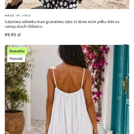
PRODUCENT
MADE IN ITALY
Satynowa sukienka maxi granatowa cięta ze skosu wzór polka dots na
ramiączkach Oldenico
Cena
89,90 zł
Bestseller
Nowość