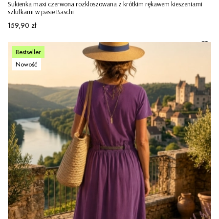
Sukienka maxi czerwona rozkloszowana z krótkim rękawem kieszeniami
szlufkami w pasie Baschi
Cena
159,90 zł
Bestseller
Nowość