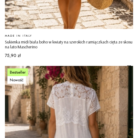
PRODUCENT
MADE IN ITALY
Sukienka midi biała boho w kwiaty na szerokich ramiączkach cięta ze skosu
na lato Mascherino
Cena
75,90 zł
Bestseller
Nowość