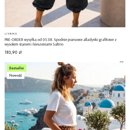
PRODUCENT
LIVANS
PRE-ORDER wysyłka od 05.08. Spodnie jeansowe alladynki grafitowe z
wysokim stanem i kieszeniami Saltrio
Cena
183,90 zł
Bestseller
Nowość