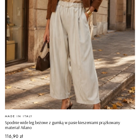
PRODUCENT
MADE IN ITALY
Spodnie wide leg beżowe z gumką w pasie kieszeniami prążkowany
materiał Ailano
Cena
116,90 zł