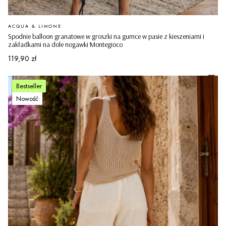
PRODUCENT
ACQUA & LIMONE
Spodnie balloon granatowe w groszki na gumce w pasie z kieszeniami i
zakładkami na dole nogawki Montegioco
Cena
119,90 zł
Bestseller
Nowość