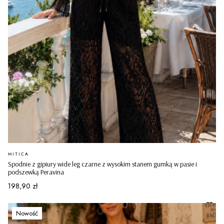
PRODUCENT
MITICA
Spodnie z gipiury wide leg czarne z wysokim stanem gumką w pasie i
podszewką Peravina
Cena
198,90 zł
Nowość