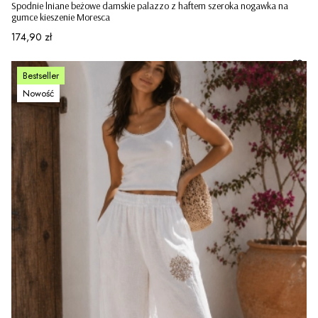
Spodnie lniane beżowe damskie palazzo z haftem szeroka nogawka na
gumce kieszenie Moresca
Cena
174,90 zł
Bestseller
Nowość