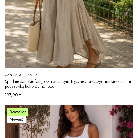
PRODUCENT
ACQUA & LIMONE
Spodnie damskie fango szerokie asymetryczne z przeszyciami kieszeniami i
podszewką boho Quincinetto
Cena
137,90 zł
Bestseller
Nowość