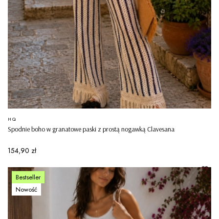
PRODUCENT
HQ
Spodnie boho w granatowe paski z prostą nogawką Clavesana
Cena
154,90 zł
Bestseller
Nowość