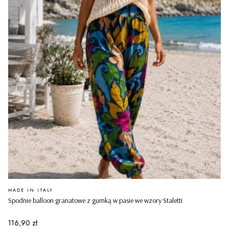
PRODUCENT
MADE IN ITALY
Spodnie balloon granatowe z gumką w pasie we wzory Staletti
Cena
116,90 zł