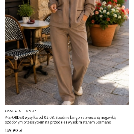
PRODUCENT
ACQUA & LIMONE
PRE-ORDER wysyłka od 02.08. Spodnie fango ze zwężaną nogawką
ozdobnym przeszyciem na przodzie i wysokim stanem Sormano
Cena
139,90 zł