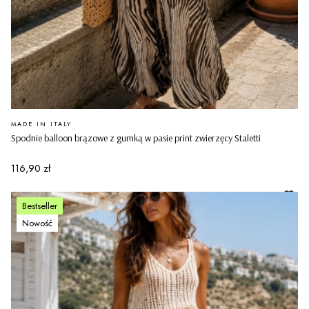
PRODUCENT
MADE IN ITALY
Spodnie balloon brązowe z gumką w pasie print zwierzęcy Staletti
Cena
116,90 zł
Bestseller
Nowość