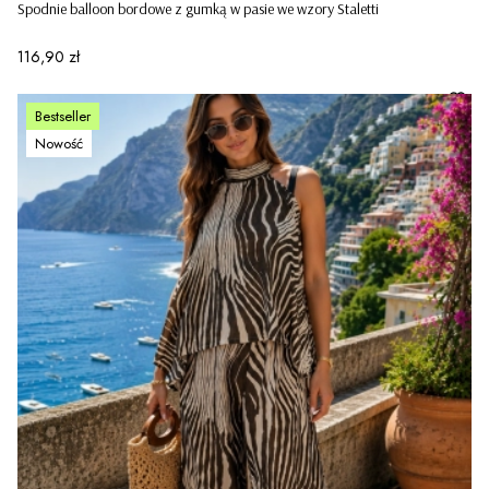
Spodnie balloon bordowe z gumką w pasie we wzory Staletti
Cena
116,90 zł
Bestseller
Nowość