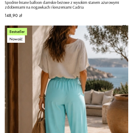
Spodnie lniane balloon damskie beżowe z wysokim stanem ażurowymi
zdobieniami na nogawkach i kieszeniami Cadria
Cena
148,90 zł
Bestseller
Nowość