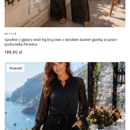
PRODUCENT
MITICA
Spodnie z gipiury wide leg brązowe z wysokim stanem gumką w pasie i
podszewką Peravina
Cena
198,90 zł
Nowość