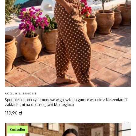
PRODUCENT
ACQUA & LIMONE
Spodnie balloon cynamonowe w groszki na gumce w pasie z kieszeniami i
zakładkami na dole nogawki Montegioco
Cena
119,90 zł
Bestseller