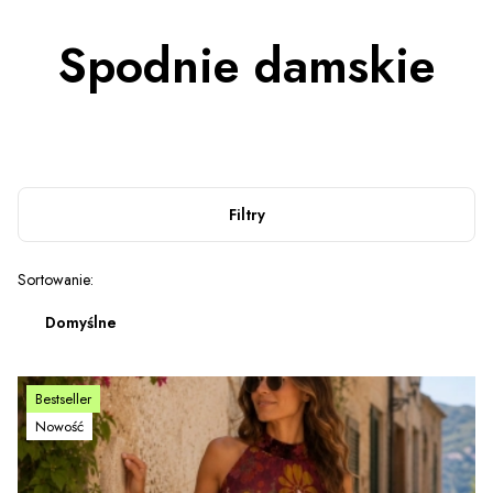
Spodnie damskie
Filtry
Lista produktów
Sortowanie:
Domyślne
Bestseller
Nowość