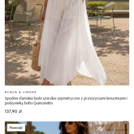
PRODUCENT
ACQUA & LIMONE
Spodnie damskie białe szerokie asymetryczne z przeszyciami kieszeniami i
podszewką boho Quincinetto
Cena
137,90 zł
Nowość