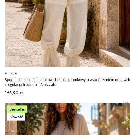
PRODUCENT
MITICA
Spodnie balloon śmietankowe boho z koronkowym wykończeniem nogawek
i regulacją troczkiem Albizzate
Cena
168,90 zł
Bestseller
Nowość