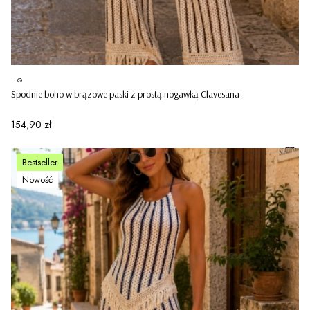
PRODUCENT
HQ
Spodnie boho w brązowe paski z prostą nogawką Clavesana
Cena
154,90 zł
Bestseller
Nowość