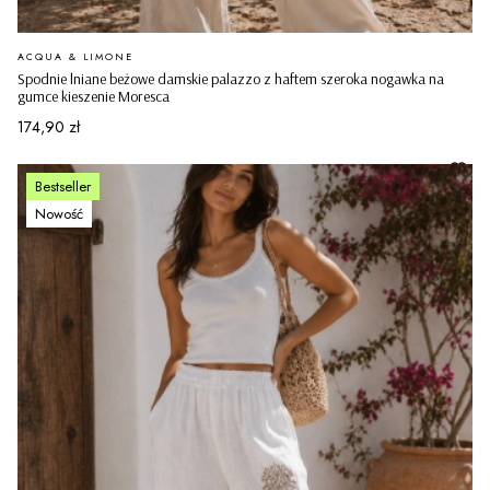
PRODUCENT
ACQUA & LIMONE
Spodnie lniane beżowe damskie palazzo z haftem szeroka nogawka na
gumce kieszenie Moresca
Cena
174,90 zł
Bestseller
Nowość