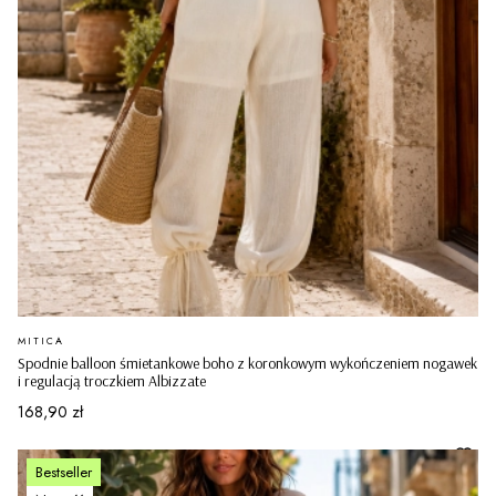
PRODUCENT
MITICA
Spodnie balloon śmietankowe boho z koronkowym wykończeniem nogawek
i regulacją troczkiem Albizzate
Cena
168,90 zł
Bestseller