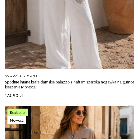
PRODUCENT
ACQUA & LIMONE
Spodnie lniane białe damskie palazzo z haftem szeroka nogawka na gumce
kieszenie Moresca
Cena
174,90 zł
Bestseller
Nowość