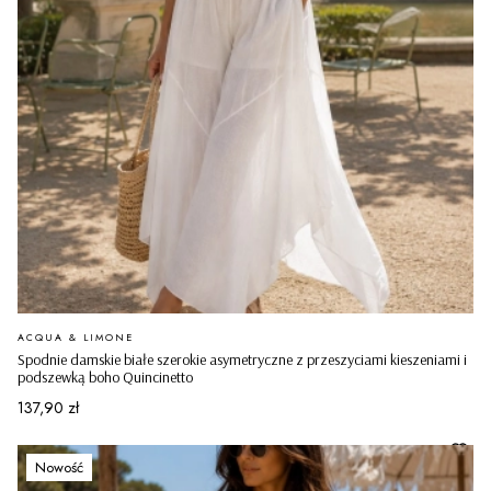
PRODUCENT
ACQUA & LIMONE
Spodnie damskie białe szerokie asymetryczne z przeszyciami kieszeniami i
podszewką boho Quincinetto
Cena
137,90 zł
Nowość