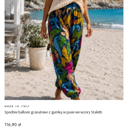
PRODUCENT
MADE IN ITALY
Spodnie balloon granatowe z gumką w pasie we wzory Staletti
Cena
116,90 zł