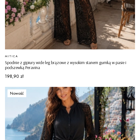
PRODUCENT
MITICA
Spodnie z gipiury wide leg brązowe z wysokim stanem gumką w pasie i
podszewką Peravina
Cena
198,90 zł
Nowość