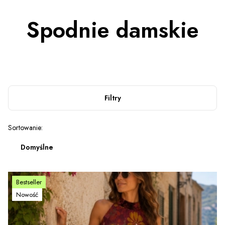
Spodnie damskie
Filtry
Lista produktów
Sortowanie:
Domyślne
Bestseller
Nowość