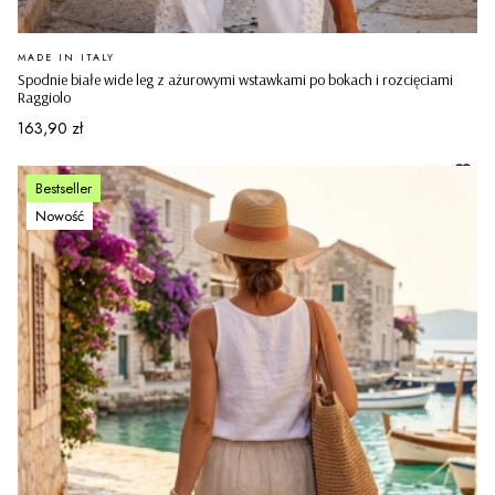
PRODUCENT
MADE IN ITALY
Spodnie białe wide leg z ażurowymi wstawkami po bokach i rozcięciami
Raggiolo
Cena
163,90 zł
Bestseller
Nowość