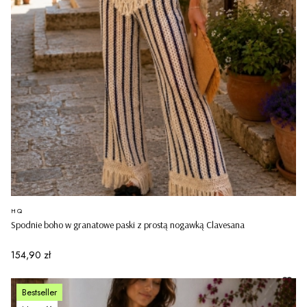
PRODUCENT
HQ
Spodnie boho w granatowe paski z prostą nogawką Clavesana
Cena
154,90 zł
Bestseller