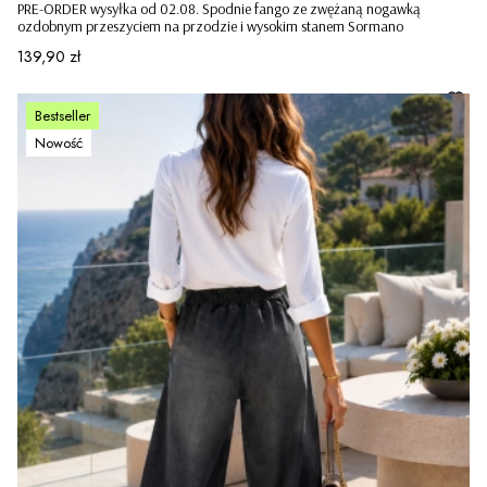
PRE-ORDER wysyłka od 02.08. Spodnie fango ze zwężaną nogawką
ozdobnym przeszyciem na przodzie i wysokim stanem Sormano
Cena
139,90 zł
Bestseller
Nowość