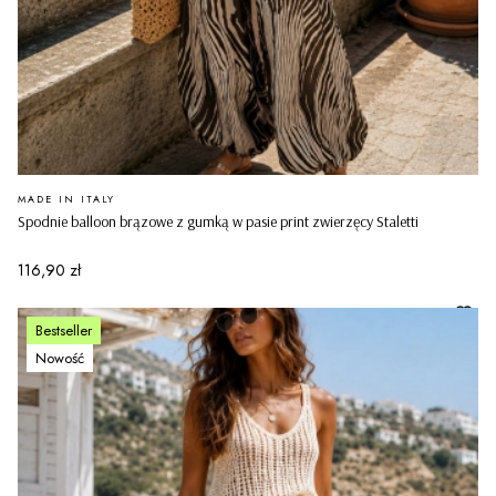
PRODUCENT
MADE IN ITALY
Spodnie balloon brązowe z gumką w pasie print zwierzęcy Staletti
Cena
116,90 zł
Bestseller
Nowość