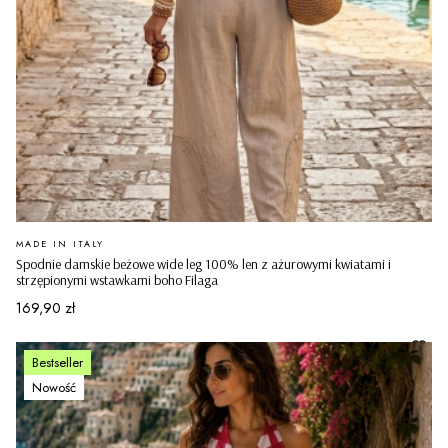
PRODUCENT
MADE IN ITALY
Spodnie damskie beżowe wide leg 100% len z ażurowymi kwiatami i
strzępionymi wstawkami boho Filaga
Cena
169,90 zł
Bestseller
Nowość