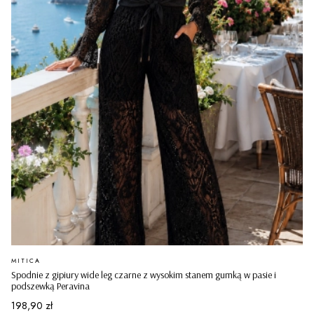
PRODUCENT
MITICA
Spodnie z gipiury wide leg czarne z wysokim stanem gumką w pasie i
podszewką Peravina
Cena
198,90 zł