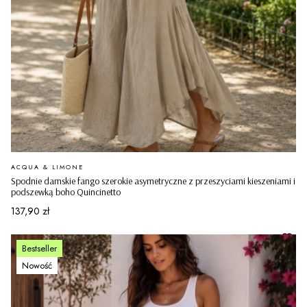
PRODUCENT
ACQUA & LIMONE
Spodnie damskie fango szerokie asymetryczne z przeszyciami kieszeniami i
podszewką boho Quincinetto
Cena
137,90 zł
Bestseller
Nowość