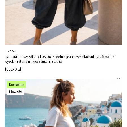
PRODUCENT
LIVANS
PRE-ORDER wysyłka od 05.08. Spodnie jeansowe alladynki grafitowe z
wysokim stanem i kieszeniami Saltrio
Cena
183,90 zł
Bestseller
Nowość