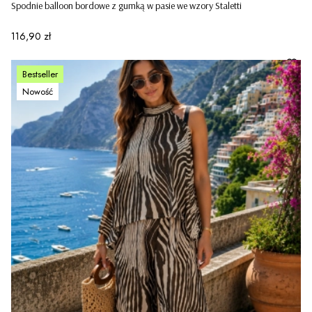
Spodnie balloon bordowe z gumką w pasie we wzory Staletti
Cena
116,90 zł
Bestseller
Nowość