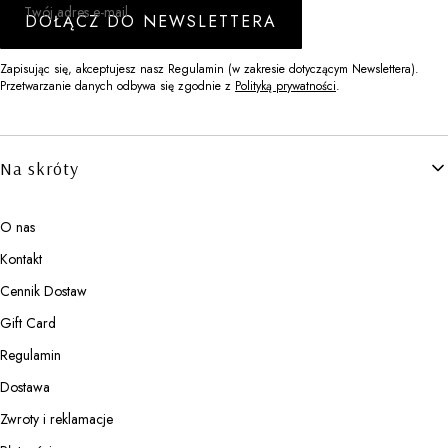
Twój adres e-mail
DOŁĄCZ DO NEWSLETTERA
Zapisując się, akceptujesz nasz Regulamin (w zakresie dotyczącym Newslettera).
Przetwarzanie danych odbywa się zgodnie z
Polityką prywatności
.
Linki w stopce
Na skróty
O nas
Kontakt
Cennik Dostaw
Gift Card
Regulamin
Dostawa
Zwroty i reklamacje