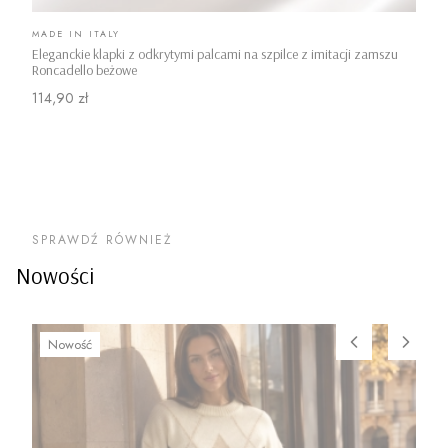
PRODUCENT
MADE IN ITALY
Eleganckie klapki z odkrytymi palcami na szpilce z imitacji zamszu
Roncadello beżowe
Cena
114,90 zł
SPRAWDŹ RÓWNIEŻ
Nowości
Nowość