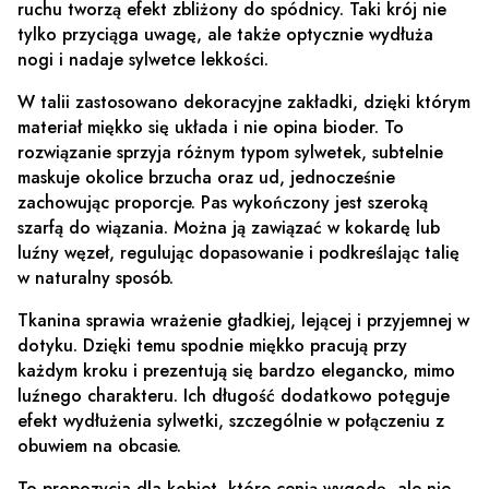
ruchu tworzą efekt zbliżony do spódnicy. Taki krój nie
tylko przyciąga uwagę, ale także optycznie wydłuża
nogi i nadaje sylwetce lekkości.
W talii zastosowano dekoracyjne zakładki, dzięki którym
materiał miękko się układa i nie opina bioder. To
rozwiązanie sprzyja różnym typom sylwetek, subtelnie
maskuje okolice brzucha oraz ud, jednocześnie
zachowując proporcje. Pas wykończony jest szeroką
szarfą do wiązania. Można ją zawiązać w kokardę lub
luźny węzeł, regulując dopasowanie i podkreślając talię
w naturalny sposób.
Tkanina sprawia wrażenie gładkiej, lejącej i przyjemnej w
dotyku. Dzięki temu spodnie miękko pracują przy
każdym kroku i prezentują się bardzo elegancko, mimo
luźnego charakteru. Ich długość dodatkowo potęguje
efekt wydłużenia sylwetki, szczególnie w połączeniu z
obuwiem na obcasie.
To propozycja dla kobiet, które cenią wygodę, ale nie