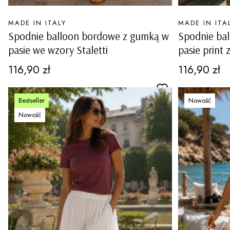
PRODUCENT
PRODUCENT
MADE IN ITALY
MADE IN ITA
Spodnie balloon bordowe z gumką w
Spodnie ba
pasie we wzory Staletti
pasie print 
Cena
Cena
116,90 zł
116,90 zł
Bestseller
Nowość
Nowość