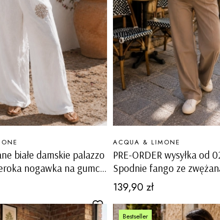
PRODUCENT
MONE
ACQUA & LIMONE
ane białe damskie palazzo
PRE-ORDER wysyłka od 0
zeroka nogawka na gumce
Spodnie fango ze zwęża
oresca
ozdobnym przeszyciem na 
Cena
139,90 zł
wysokim stanem Sorman
Bestseller