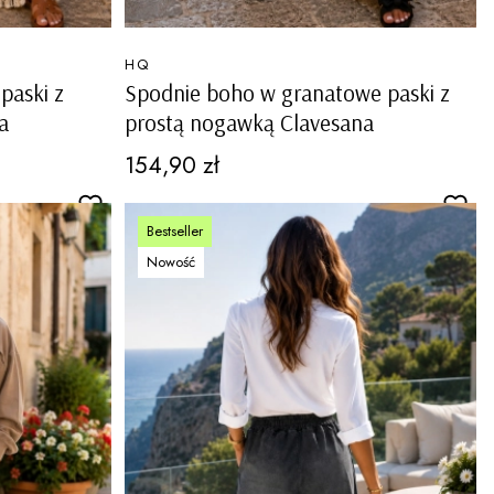
PRODUCENT
HQ
paski z
Spodnie boho w granatowe paski z
a
prostą nogawką Clavesana
Cena
154,90 zł
Bestseller
Nowość