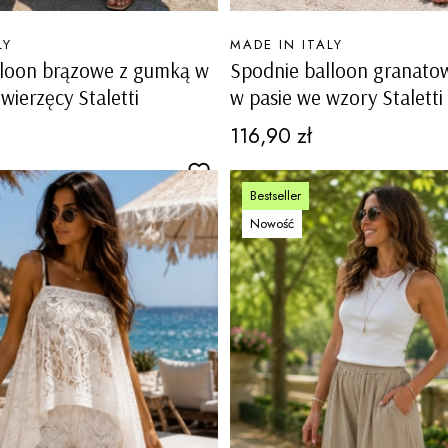
PRODUCENT
LY
MADE IN ITALY
lloon brązowe z gumką w
Spodnie balloon granato
zwierzęcy Staletti
w pasie we wzory Staletti
Cena
116,90 zł
Bestseller
Nowość