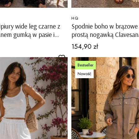
PRODUCENT
HQ
ipiury wide leg czarne z
Spodnie boho w brązowe 
anem gumką w pasie i
prostą nogawką Clavesan
Peravina
Cena
154,90 zł
Bestseller
Nowość