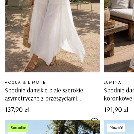
PRODUCENT
PRODUCENT
ACQUA & LIMONE
LUMINA
Spodnie damskie białe szerokie
Spodnie dam
asymetryczne z przeszyciami
koronkowe 
kieszeniami i podszewką boho
talia suwak
Cena
Cena
137,90 zł
191,90 zł
Quincinetto
Bestseller
Nowość