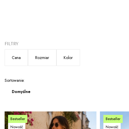
FILTRY
Cena
Rozmiar
Kolor
Koniec filtrów
Lista produktów
Sortowanie:
Domyślne
Bestseller
Bestseller
Nowość
Nowość