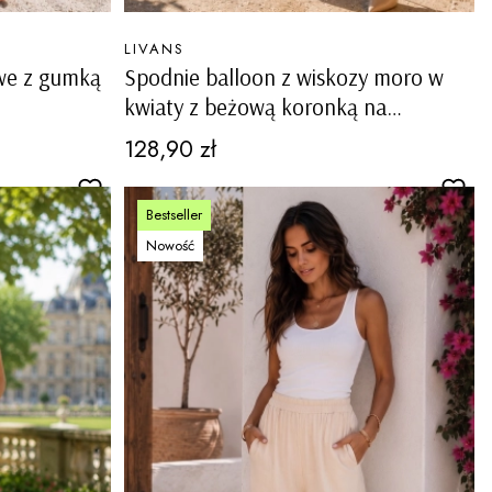
PRODUCENT
LIVANS
we z gumką
Spodnie balloon z wiskozy moro w
kwiaty z beżową koronką na
nogawce wysokim stanem gumką w
Cena
128,90 zł
pasie i kieszeniami Casciago
Bestseller
Nowość