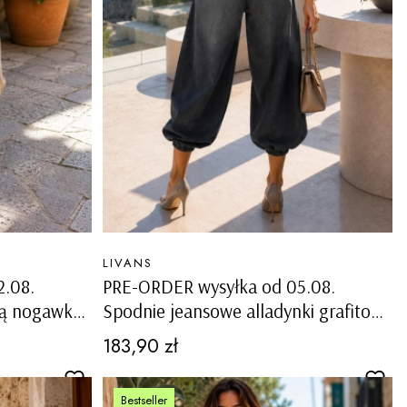
PRODUCENT
LIVANS
2.08.
PRE-ORDER wysyłka od 05.08.
ną nogawką
Spodnie jeansowe alladynki grafitowe
przodzie i
z wysokim stanem i kieszeniami
Cena
183,90 zł
o
Saltrio
Bestseller