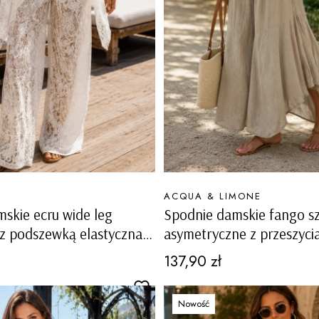
PRODUCENT
ACQUA & LIMONE
skie ecru wide leg
Spodnie damskie fango sz
z podszewką elastyczna
asymetryczne z przeszyci
 z boku boho Vinovo
kieszeniami i podszewką 
Cena
137,90 zł
Quincinetto
Nowość