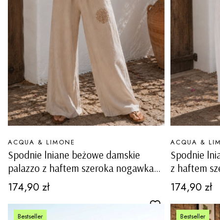
PRODUCENT
PRODUCENT
ACQUA & LIMONE
ACQUA & LI
Spodnie lniane beżowe damskie
Spodnie lni
palazzo z haftem szeroka nogawka
z haftem s
na gumce kieszenie Moresca
kieszenie M
Cena
Cena
174,90 zł
174,90 zł
Bestseller
Bestseller