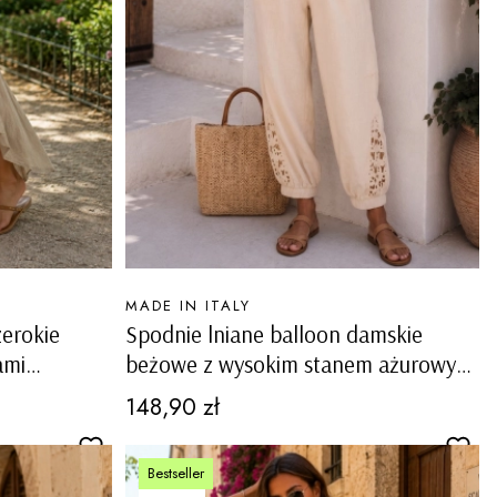
PRODUCENT
MADE IN ITALY
erokie
Spodnie lniane balloon damskie
ami
beżowe z wysokim stanem ażurowymi
boho
zdobieniami na nogawkach i
Cena
148,90 zł
kieszeniami Cadria
Bestseller