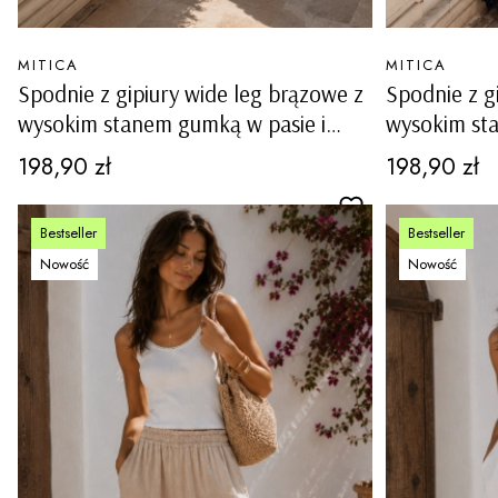
PRODUCENT
PRODUCENT
MITICA
MITICA
Spodnie z gipiury wide leg brązowe z
Spodnie z g
wysokim stanem gumką w pasie i
wysokim st
podszewką Peravina
podszewką 
Cena
Cena
198,90 zł
198,90 zł
Bestseller
Bestseller
Nowość
Nowość