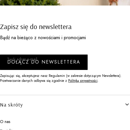
Zapisz się do newslettera
Bądź na bieżąco z nowościami i promocjami
Twój adres e-mail
DOŁĄCZ DO NEWSLETTERA
Zapisując się, akceptujesz nasz Regulamin (w zakresie dotyczącym Newslettera).
Przetwarzanie danych odbywa się zgodnie z
Polityką prywatności
.
Linki w stopce
Na skróty
O nas