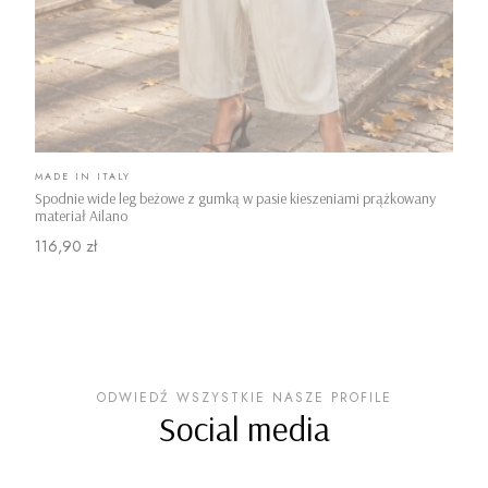
PRODUCENT
MADE IN ITALY
Spodnie wide leg beżowe z gumką w pasie kieszeniami prążkowany
materiał Ailano
Cena
116,90 zł
ODWIEDŹ WSZYSTKIE NASZE PROFILE
Social media