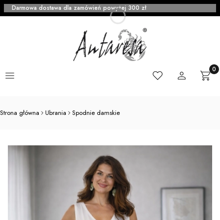
Darmowa dostawa dla zamówień powyżej 300 zł
Menu
Ulubione
Zaloguj się
Produ
Kosz
Strona główna
Ubrania
Spodnie damskie