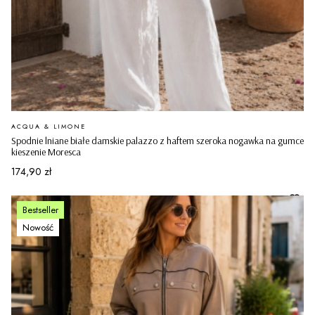
PRODUCENT
ACQUA & LIMONE
Spodnie lniane białe damskie palazzo z haftem szeroka nogawka na gumce
kieszenie Moresca
Cena
174,90 zł
Bestseller
Nowość