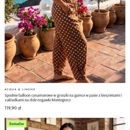
PRODUCENT
ACQUA & LIMONE
Spodnie balloon cynamonowe w groszki na gumce w pasie z kieszeniami i
zakładkami na dole nogawki Montegioco
Cena
119,90 zł
Bestseller