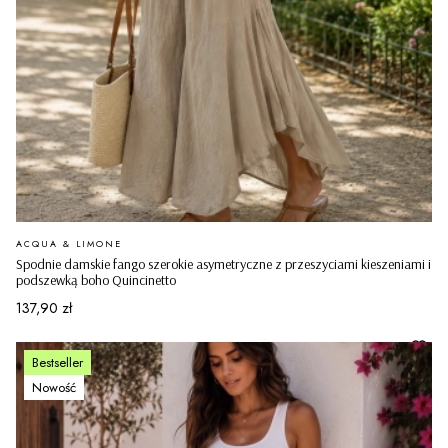
PRODUCENT
ACQUA & LIMONE
Spodnie damskie fango szerokie asymetryczne z przeszyciami kieszeniami i
podszewką boho Quincinetto
Cena
137,90 zł
Bestseller
Nowość