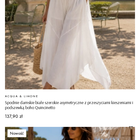
PRODUCENT
ACQUA & LIMONE
Spodnie damskie białe szerokie asymetryczne z przeszyciami kieszeniami i
podszewką boho Quincinetto
Cena
137,90 zł
Nowość