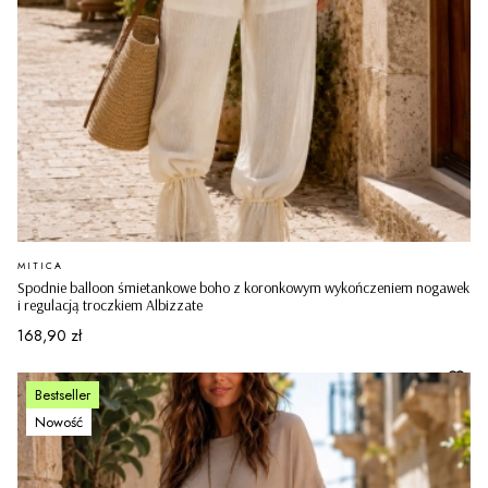
PRODUCENT
MITICA
Spodnie balloon śmietankowe boho z koronkowym wykończeniem nogawek
i regulacją troczkiem Albizzate
Cena
168,90 zł
Bestseller
Nowość