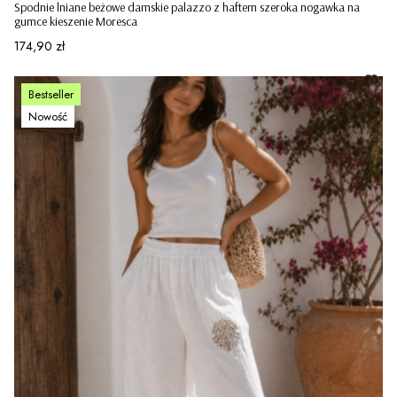
Spodnie lniane beżowe damskie palazzo z haftem szeroka nogawka na
gumce kieszenie Moresca
Cena
174,90 zł
Bestseller
Nowość