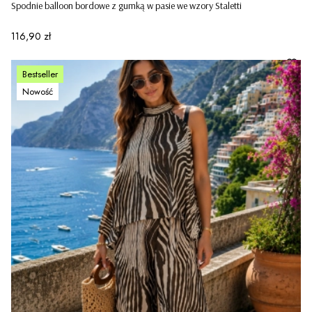
Spodnie balloon bordowe z gumką w pasie we wzory Staletti
Cena
116,90 zł
Bestseller
Nowość