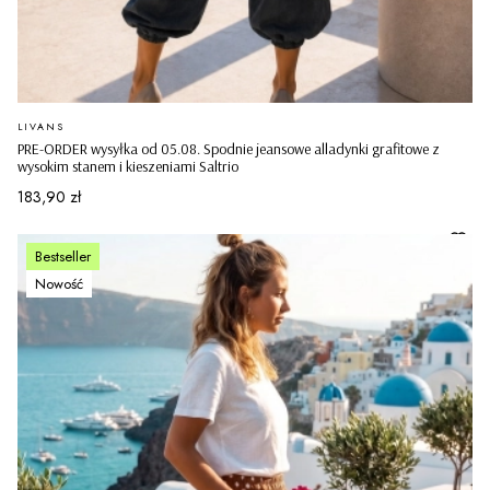
PRODUCENT
LIVANS
PRE-ORDER wysyłka od 05.08. Spodnie jeansowe alladynki grafitowe z
wysokim stanem i kieszeniami Saltrio
Cena
183,90 zł
Bestseller
Nowość