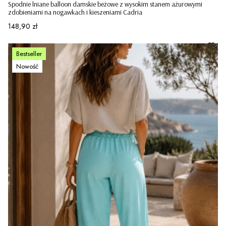
Spodnie lniane balloon damskie beżowe z wysokim stanem ażurowymi
zdobieniami na nogawkach i kieszeniami Cadria
Cena
148,90 zł
Bestseller
Nowość