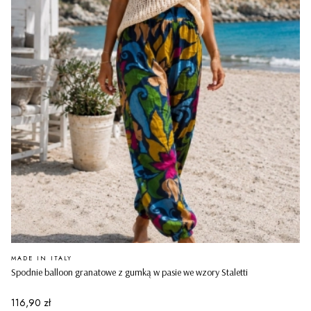
PRODUCENT
MADE IN ITALY
Spodnie balloon granatowe z gumką w pasie we wzory Staletti
Cena
116,90 zł