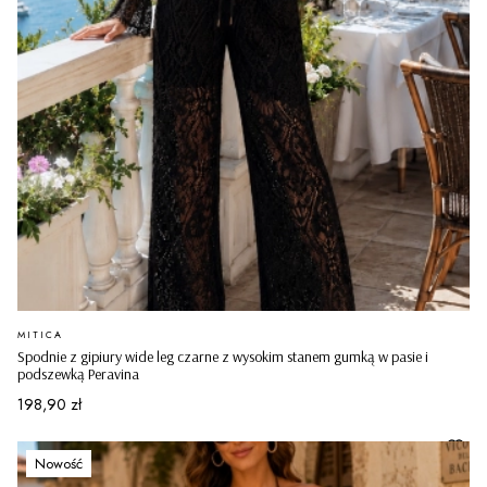
PRODUCENT
MITICA
Spodnie z gipiury wide leg czarne z wysokim stanem gumką w pasie i
podszewką Peravina
Cena
198,90 zł
Nowość