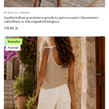
PRODUCENT
ACQUA & LIMONE
Spodnie balloon granatowe w groszki na gumce w pasie z kieszeniami i
zakładkami na dole nogawki Montegioco
Cena
119,90 zł
Bestseller
Nowość