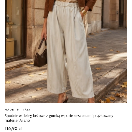
PRODUCENT
MADE IN ITALY
Spodnie wide leg beżowe z gumką w pasie kieszeniami prążkowany
materiał Ailano
Cena
116,90 zł