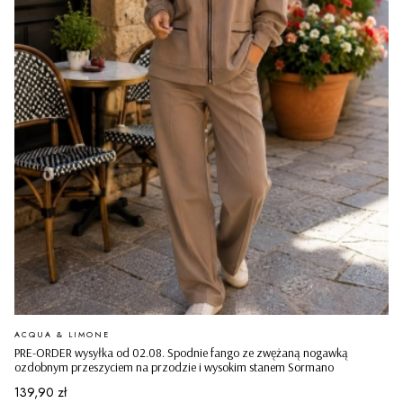
PRODUCENT
ACQUA & LIMONE
PRE-ORDER wysyłka od 02.08. Spodnie fango ze zwężaną nogawką
ozdobnym przeszyciem na przodzie i wysokim stanem Sormano
Cena
139,90 zł