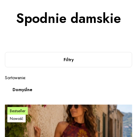
Spodnie damskie
Filtry
Lista produktów
Sortowanie:
Domyślne
Bestseller
Nowość