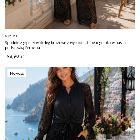
PRODUCENT
MITICA
Spodnie z gipiury wide leg brązowe z wysokim stanem gumką w pasie i
podszewką Peravina
Cena
198,90 zł
Nowość