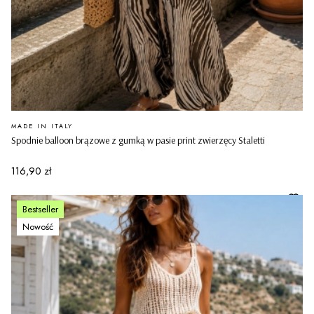
PRODUCENT
MADE IN ITALY
Spodnie balloon brązowe z gumką w pasie print zwierzęcy Staletti
Cena
116,90 zł
Bestseller
Nowość