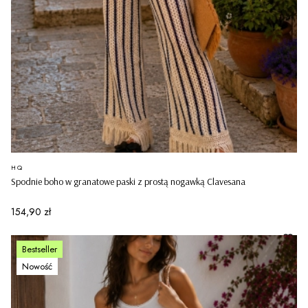
PRODUCENT
HQ
Spodnie boho w granatowe paski z prostą nogawką Clavesana
Cena
154,90 zł
Bestseller
Nowość