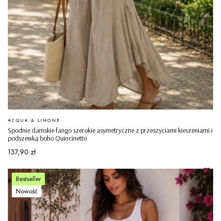
PRODUCENT
ACQUA & LIMONE
Spodnie damskie fango szerokie asymetryczne z przeszyciami kieszeniami i
podszewką boho Quincinetto
Cena
137,90 zł
Bestseller
Nowość