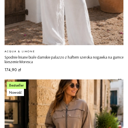
PRODUCENT
ACQUA & LIMONE
Spodnie lniane białe damskie palazzo z haftem szeroka nogawka na gumce
kieszenie Moresca
Cena
174,90 zł
Bestseller
Nowość