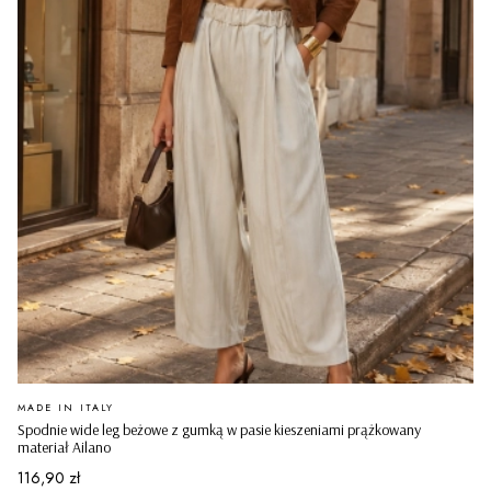
PRODUCENT
MADE IN ITALY
Spodnie wide leg beżowe z gumką w pasie kieszeniami prążkowany
materiał Ailano
Cena
116,90 zł