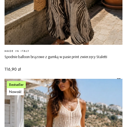
PRODUCENT
MADE IN ITALY
Spodnie balloon brązowe z gumką w pasie print zwierzęcy Staletti
Cena
116,90 zł
Bestseller
Nowość