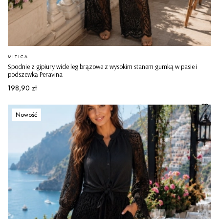
PRODUCENT
MITICA
Spodnie z gipiury wide leg brązowe z wysokim stanem gumką w pasie i
podszewką Peravina
Cena
198,90 zł
Nowość