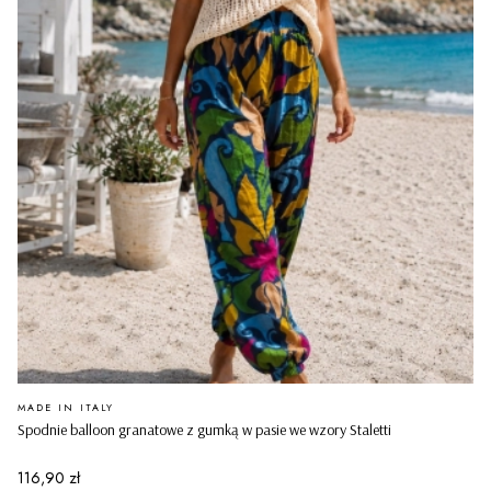
PRODUCENT
MADE IN ITALY
Spodnie balloon granatowe z gumką w pasie we wzory Staletti
Cena
116,90 zł