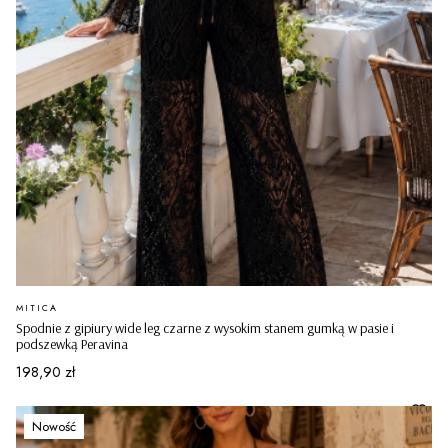
PRODUCENT
MITICA
Spodnie z gipiury wide leg czarne z wysokim stanem gumką w pasie i
podszewką Peravina
Cena
198,90 zł
Nowość