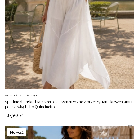
PRODUCENT
ACQUA & LIMONE
Spodnie damskie białe szerokie asymetryczne z przeszyciami kieszeniami i
podszewką boho Quincinetto
Cena
137,90 zł
Nowość