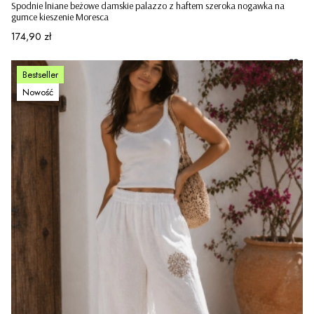
Spodnie lniane beżowe damskie palazzo z haftem szeroka nogawka na
gumce kieszenie Moresca
Cena
174,90 zł
Bestseller
Nowość