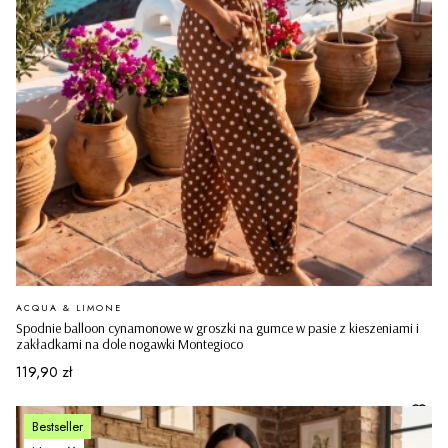
PRODUCENT
ACQUA & LIMONE
Spodnie balloon cynamonowe w groszki na gumce w pasie z kieszeniami i
zakładkami na dole nogawki Montegioco
Cena
119,90 zł
Bestseller