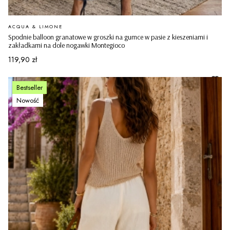
PRODUCENT
ACQUA & LIMONE
Spodnie balloon granatowe w groszki na gumce w pasie z kieszeniami i
zakładkami na dole nogawki Montegioco
Cena
119,90 zł
Bestseller
Nowość