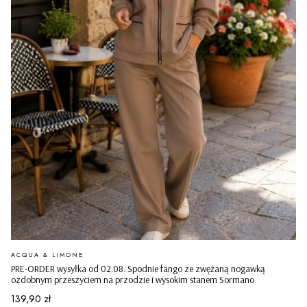
PRODUCENT
ACQUA & LIMONE
PRE-ORDER wysyłka od 02.08. Spodnie fango ze zwężaną nogawką
ozdobnym przeszyciem na przodzie i wysokim stanem Sormano
Cena
139,90 zł