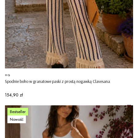
PRODUCENT
HQ
Spodnie boho w granatowe paski z prostą nogawką Clavesana
Cena
154,90 zł
Bestseller
Nowość