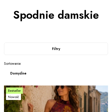
Spodnie damskie
Filtry
Lista produktów
Sortowanie:
Domyślne
Bestseller
Nowość