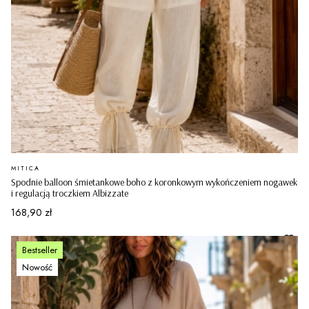
PRODUCENT
MITICA
Spodnie balloon śmietankowe boho z koronkowym wykończeniem nogawek
i regulacją troczkiem Albizzate
Cena
168,90 zł
Bestseller
Nowość