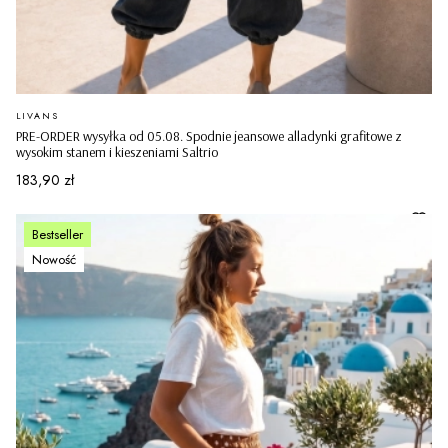
PRODUCENT
LIVANS
PRE-ORDER wysyłka od 05.08. Spodnie jeansowe alladynki grafitowe z
wysokim stanem i kieszeniami Saltrio
Cena
183,90 zł
Bestseller
Nowość