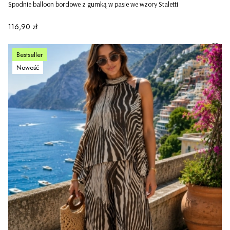
Spodnie balloon bordowe z gumką w pasie we wzory Staletti
Cena
116,90 zł
Bestseller
Nowość