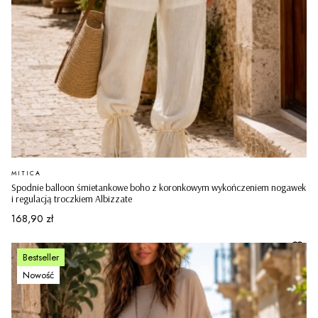
PRODUCENT
MITICA
Spodnie balloon śmietankowe boho z koronkowym wykończeniem nogawek
i regulacją troczkiem Albizzate
Cena
168,90 zł
Bestseller
Nowość