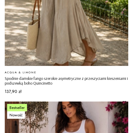
PRODUCENT
ACQUA & LIMONE
Spodnie damskie fango szerokie asymetryczne z przeszyciami kieszeniami i
podszewką boho Quincinetto
Cena
137,90 zł
Bestseller
Nowość