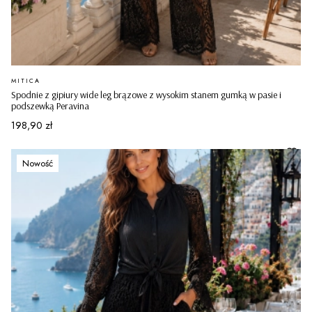
PRODUCENT
MITICA
Spodnie z gipiury wide leg brązowe z wysokim stanem gumką w pasie i
podszewką Peravina
Cena
198,90 zł
Nowość