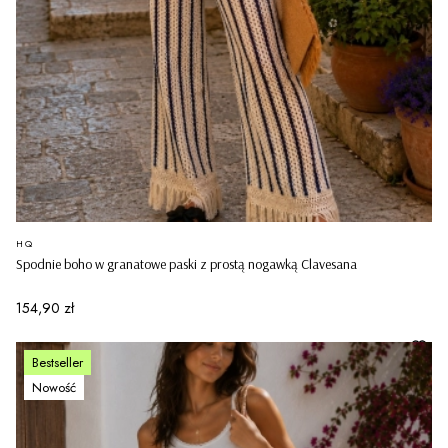
PRODUCENT
HQ
Spodnie boho w granatowe paski z prostą nogawką Clavesana
Cena
154,90 zł
Bestseller
Nowość