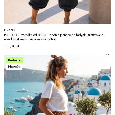
PRODUCENT
LIVANS
PRE-ORDER wysyłka od 05.08. Spodnie jeansowe alladynki grafitowe z
wysokim stanem i kieszeniami Saltrio
Cena
183,90 zł
Bestseller
Nowość