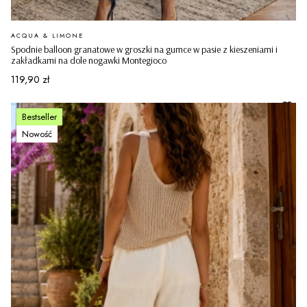
PRODUCENT
ACQUA & LIMONE
Spodnie balloon granatowe w groszki na gumce w pasie z kieszeniami i
zakładkami na dole nogawki Montegioco
Cena
119,90 zł
Bestseller
Nowość