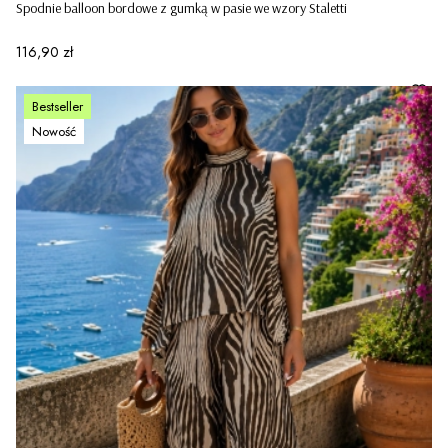
Spodnie balloon bordowe z gumką w pasie we wzory Staletti
Cena
116,90 zł
Bestseller
Nowość