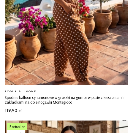
PRODUCENT
ACQUA & LIMONE
Spodnie balloon cynamonowe w groszki na gumce w pasie z kieszeniami i
zakładkami na dole nogawki Montegioco
Cena
119,90 zł
Bestseller