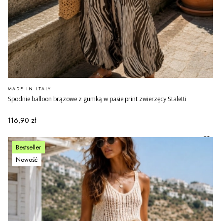
PRODUCENT
MADE IN ITALY
Spodnie balloon brązowe z gumką w pasie print zwierzęcy Staletti
Cena
116,90 zł
Bestseller
Nowość