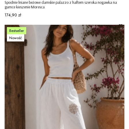
Spodnie lniane beżowe damskie palazzo z haftem szeroka nogawka na
gumce kieszenie Moresca
Cena
174,90 zł
Bestseller
Nowość