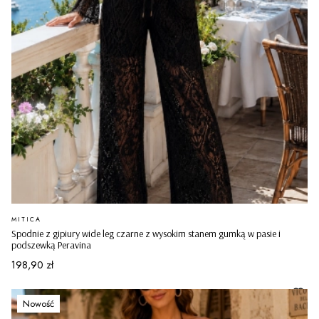
PRODUCENT
MITICA
Spodnie z gipiury wide leg czarne z wysokim stanem gumką w pasie i
podszewką Peravina
Cena
198,90 zł
Nowość