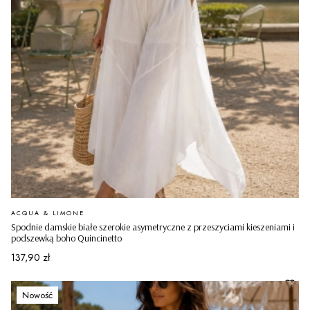
PRODUCENT
ACQUA & LIMONE
Spodnie damskie białe szerokie asymetryczne z przeszyciami kieszeniami i
podszewką boho Quincinetto
Cena
137,90 zł
Nowość