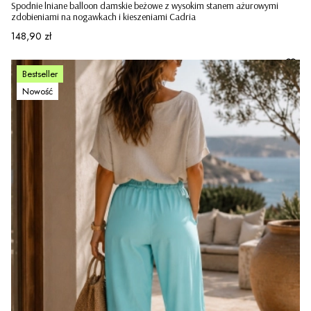
Spodnie lniane balloon damskie beżowe z wysokim stanem ażurowymi
zdobieniami na nogawkach i kieszeniami Cadria
Cena
148,90 zł
Bestseller
Nowość