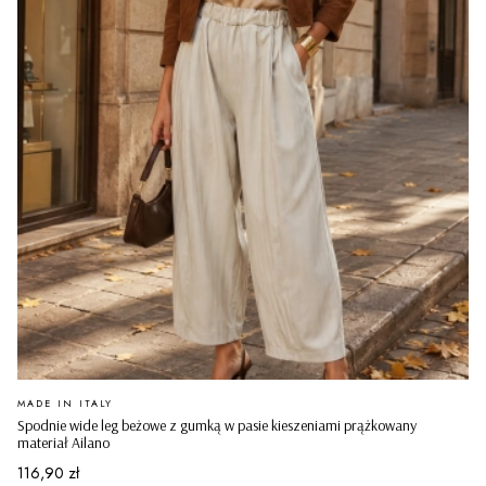
PRODUCENT
MADE IN ITALY
Spodnie wide leg beżowe z gumką w pasie kieszeniami prążkowany
materiał Ailano
Cena
116,90 zł