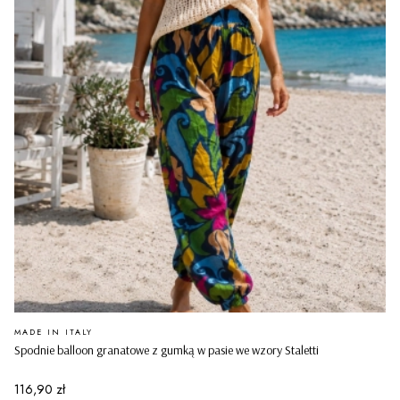
PRODUCENT
MADE IN ITALY
Spodnie balloon granatowe z gumką w pasie we wzory Staletti
Cena
116,90 zł