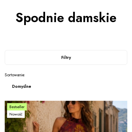
Spodnie damskie
Filtry
Lista produktów
Sortowanie:
Domyślne
Bestseller
Nowość