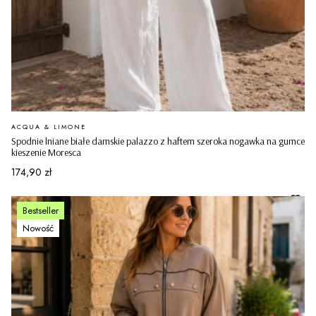
PRODUCENT
ACQUA & LIMONE
Spodnie lniane białe damskie palazzo z haftem szeroka nogawka na gumce
kieszenie Moresca
Cena
174,90 zł
Bestseller
Nowość