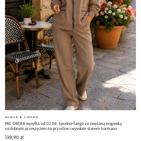
PRODUCENT
ACQUA & LIMONE
PRE-ORDER wysyłka od 02.08. Spodnie fango ze zwężaną nogawką
ozdobnym przeszyciem na przodzie i wysokim stanem Sormano
Cena
139,90 zł