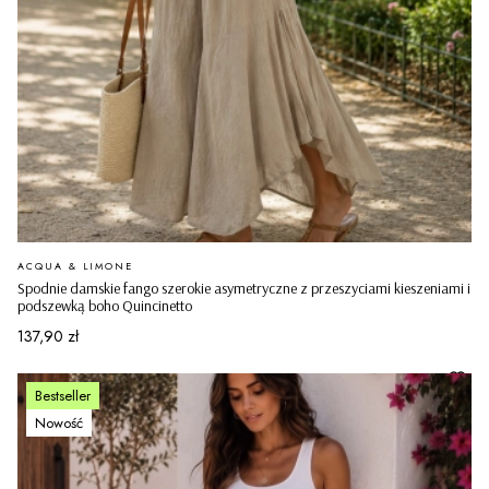
PRODUCENT
ACQUA & LIMONE
Spodnie damskie fango szerokie asymetryczne z przeszyciami kieszeniami i
podszewką boho Quincinetto
Cena
137,90 zł
Bestseller
Nowość