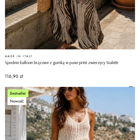
PRODUCENT
MADE IN ITALY
Spodnie balloon brązowe z gumką w pasie print zwierzęcy Staletti
Cena
116,90 zł
Bestseller
Nowość