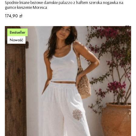
Spodnie lniane beżowe damskie palazzo z haftem szeroka nogawka na
gumce kieszenie Moresca
Cena
174,90 zł
Bestseller
Nowość