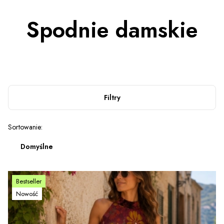
Spodnie damskie
Filtry
Lista produktów
Sortowanie:
Domyślne
Bestseller
Nowość