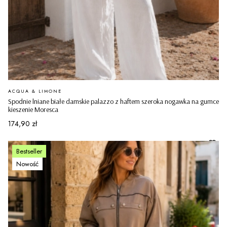
PRODUCENT
ACQUA & LIMONE
Spodnie lniane białe damskie palazzo z haftem szeroka nogawka na gumce
kieszenie Moresca
Cena
174,90 zł
Bestseller
Nowość