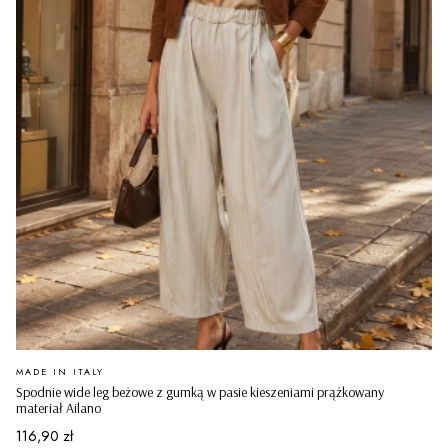
PRODUCENT
MADE IN ITALY
Spodnie wide leg beżowe z gumką w pasie kieszeniami prążkowany
materiał Ailano
Cena
116,90 zł