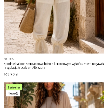
PRODUCENT
MITICA
Spodnie balloon śmietankowe boho z koronkowym wykończeniem nogawek
i regulacją troczkiem Albizzate
Cena
168,90 zł
Bestseller
Nowość