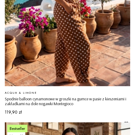
PRODUCENT
ACQUA & LIMONE
Spodnie balloon cynamonowe w groszki na gumce w pasie z kieszeniami i
zakładkami na dole nogawki Montegioco
Cena
119,90 zł
Bestseller