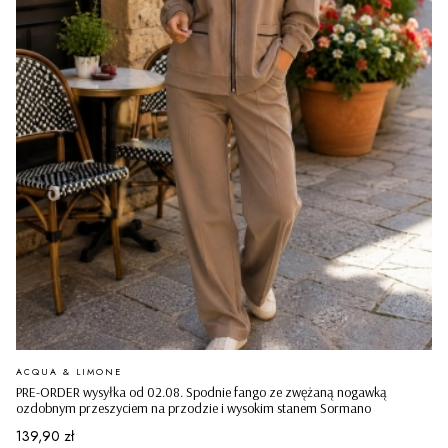
PRODUCENT
ACQUA & LIMONE
PRE-ORDER wysyłka od 02.08. Spodnie fango ze zwężaną nogawką
ozdobnym przeszyciem na przodzie i wysokim stanem Sormano
Cena
139,90 zł