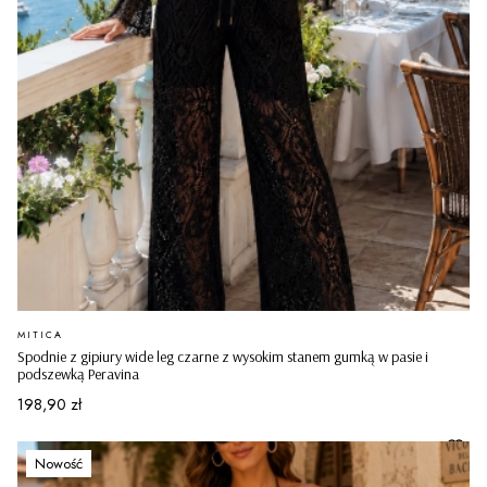
PRODUCENT
MITICA
Spodnie z gipiury wide leg czarne z wysokim stanem gumką w pasie i
podszewką Peravina
Cena
198,90 zł
Nowość