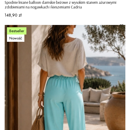
Spodnie lniane balloon damskie beżowe z wysokim stanem ażurowymi
zdobieniami na nogawkach i kieszeniami Cadria
Cena
148,90 zł
Bestseller
Nowość