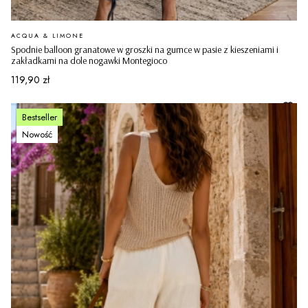
PRODUCENT
ACQUA & LIMONE
Spodnie balloon granatowe w groszki na gumce w pasie z kieszeniami i
zakładkami na dole nogawki Montegioco
Cena
119,90 zł
Bestseller
Nowość