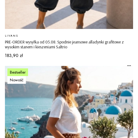
PRODUCENT
LIVANS
PRE-ORDER wysyłka od 05.08. Spodnie jeansowe alladynki grafitowe z
wysokim stanem i kieszeniami Saltrio
Cena
183,90 zł
Bestseller
Nowość