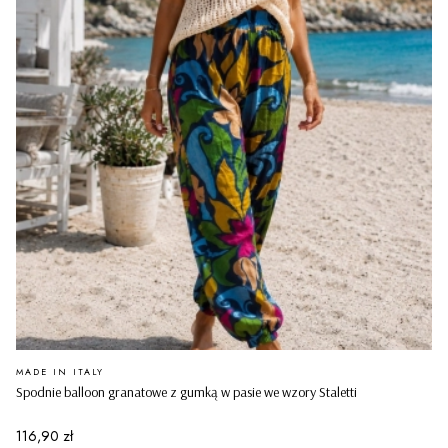
PRODUCENT
MADE IN ITALY
Spodnie balloon granatowe z gumką w pasie we wzory Staletti
Cena
116,90 zł