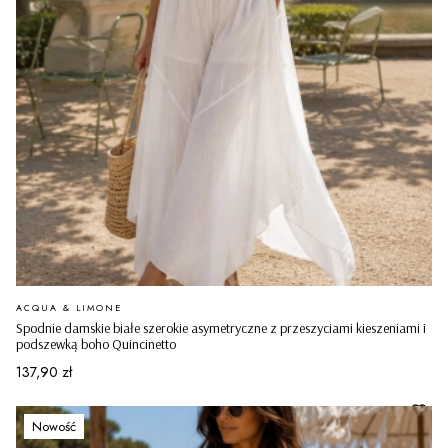
PRODUCENT
ACQUA & LIMONE
Spodnie damskie białe szerokie asymetryczne z przeszyciami kieszeniami i
podszewką boho Quincinetto
Cena
137,90 zł
Nowość