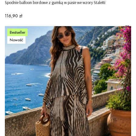
Spodnie balloon bordowe z gumką w pasie we wzory Staletti
Cena
116,90 zł
Bestseller
Nowość