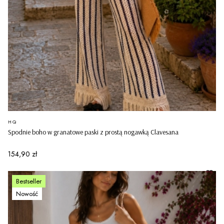
PRODUCENT
HQ
Spodnie boho w granatowe paski z prostą nogawką Clavesana
Cena
154,90 zł
Bestseller
Nowość