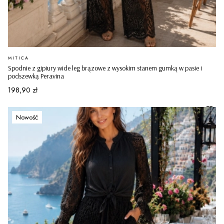
PRODUCENT
MITICA
Spodnie z gipiury wide leg brązowe z wysokim stanem gumką w pasie i
podszewką Peravina
Cena
198,90 zł
Nowość