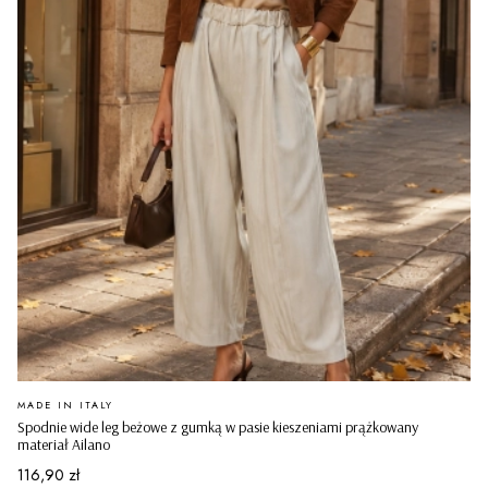
PRODUCENT
MADE IN ITALY
Spodnie wide leg beżowe z gumką w pasie kieszeniami prążkowany
materiał Ailano
Cena
116,90 zł