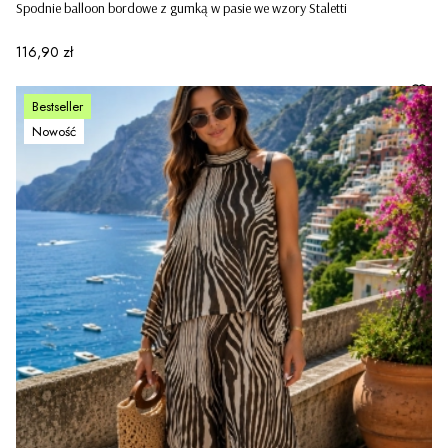
Spodnie balloon bordowe z gumką w pasie we wzory Staletti
Cena
116,90 zł
Bestseller
Nowość