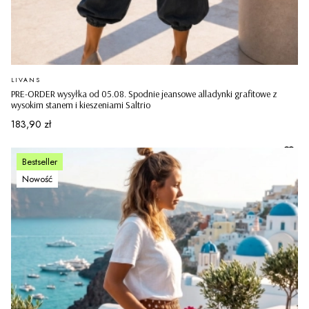
PRODUCENT
LIVANS
PRE-ORDER wysyłka od 05.08. Spodnie jeansowe alladynki grafitowe z
wysokim stanem i kieszeniami Saltrio
Cena
183,90 zł
Bestseller
Nowość