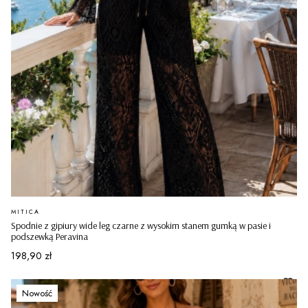
PRODUCENT
MITICA
Spodnie z gipiury wide leg czarne z wysokim stanem gumką w pasie i
podszewką Peravina
Cena
198,90 zł
Nowość