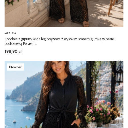
PRODUCENT
MITICA
Spodnie z gipiury wide leg brązowe z wysokim stanem gumką w pasie i
podszewką Peravina
Cena
198,90 zł
Nowość