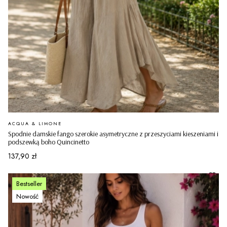
PRODUCENT
ACQUA & LIMONE
Spodnie damskie fango szerokie asymetryczne z przeszyciami kieszeniami i
podszewką boho Quincinetto
Cena
137,90 zł
Bestseller
Nowość