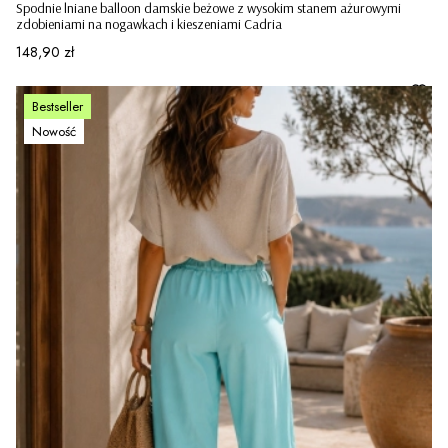
Spodnie lniane balloon damskie beżowe z wysokim stanem ażurowymi
zdobieniami na nogawkach i kieszeniami Cadria
Cena
148,90 zł
Bestseller
Nowość