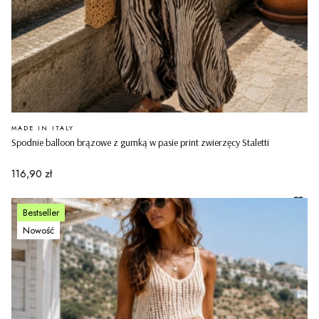
PRODUCENT
MADE IN ITALY
Spodnie balloon brązowe z gumką w pasie print zwierzęcy Staletti
Cena
116,90 zł
Bestseller
Nowość