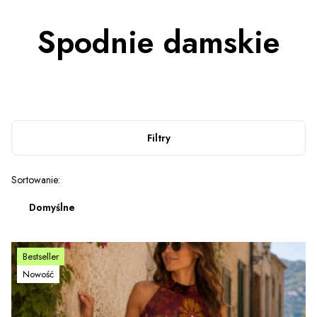
Spodnie damskie
Filtry
Lista produktów
Sortowanie:
Domyślne
Bestseller
Nowość