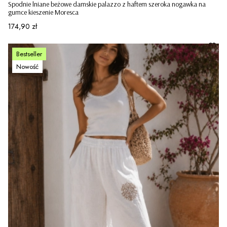
Spodnie lniane beżowe damskie palazzo z haftem szeroka nogawka na
gumce kieszenie Moresca
Cena
174,90 zł
Bestseller
Nowość