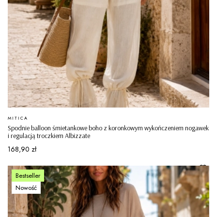
PRODUCENT
MITICA
Spodnie balloon śmietankowe boho z koronkowym wykończeniem nogawek
i regulacją troczkiem Albizzate
Cena
168,90 zł
Bestseller
Nowość