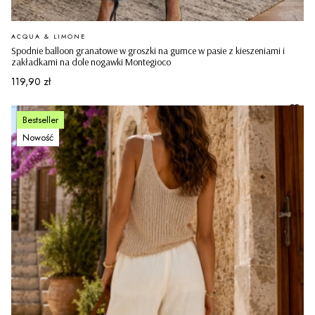
PRODUCENT
ACQUA & LIMONE
Spodnie balloon granatowe w groszki na gumce w pasie z kieszeniami i
zakładkami na dole nogawki Montegioco
Cena
119,90 zł
Bestseller
Nowość