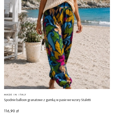
PRODUCENT
MADE IN ITALY
Spodnie balloon granatowe z gumką w pasie we wzory Staletti
Cena
116,90 zł