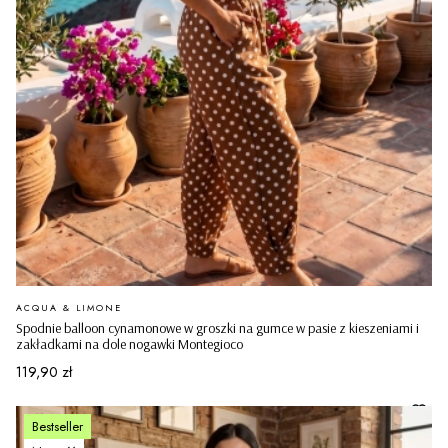
PRODUCENT
ACQUA & LIMONE
Spodnie balloon cynamonowe w groszki na gumce w pasie z kieszeniami i
zakładkami na dole nogawki Montegioco
Cena
119,90 zł
Bestseller