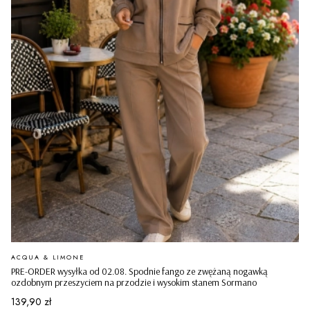
PRODUCENT
ACQUA & LIMONE
PRE-ORDER wysyłka od 02.08. Spodnie fango ze zwężaną nogawką
ozdobnym przeszyciem na przodzie i wysokim stanem Sormano
Cena
139,90 zł