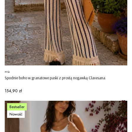
PRODUCENT
HQ
Spodnie boho w granatowe paski z prostą nogawką Clavesana
Cena
154,90 zł
Bestseller
Nowość