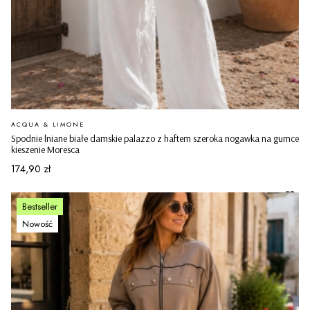
PRODUCENT
ACQUA & LIMONE
Spodnie lniane białe damskie palazzo z haftem szeroka nogawka na gumce
kieszenie Moresca
Cena
174,90 zł
Bestseller
Nowość