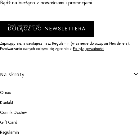
Bądź na bieżąco z nowościami i promocjami
Twój adres e-mail
DOŁĄCZ DO NEWSLETTERA
Zapisując się, akceptujesz nasz Regulamin (w zakresie dotyczącym Newslettera).
Przetwarzanie danych odbywa się zgodnie z
Polityką prywatności
.
Linki w stopce
Na skróty
O nas
Kontakt
Cennik Dostaw
Gift Card
Regulamin