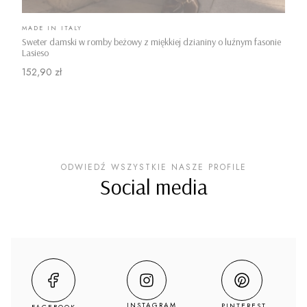
PRODUCENT
MADE IN ITALY
Sweter damski w romby beżowy z miękkiej dzianiny o luźnym fasonie
Lasieso
Cena
152,90 zł
ODWIEDŹ WSZYSTKIE NASZE PROFILE
Social media
INSTAGRAM
PINTEREST