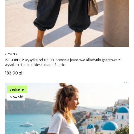
PRODUCENT
LIVANS
PRE-ORDER wysyłka od 05.08. Spodnie jeansowe alladynki grafitowe z
wysokim stanem i kieszeniami Saltrio
Cena
183,90 zł
Bestseller
Nowość