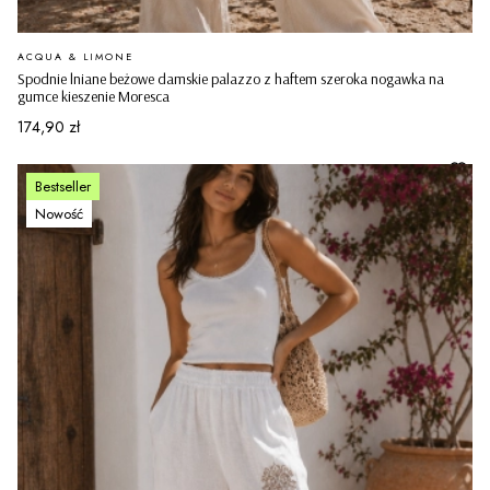
PRODUCENT
ACQUA & LIMONE
Spodnie lniane beżowe damskie palazzo z haftem szeroka nogawka na
gumce kieszenie Moresca
Cena
174,90 zł
Bestseller
Nowość