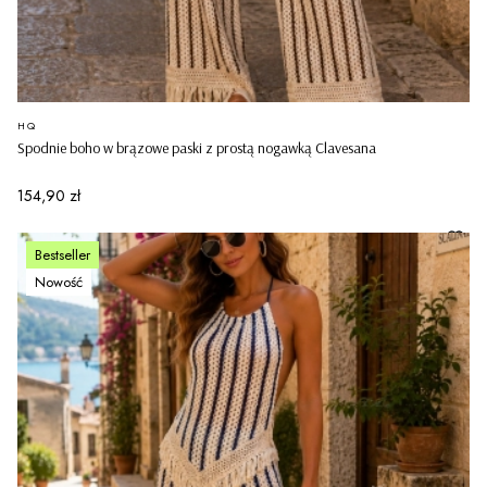
PRODUCENT
HQ
Spodnie boho w brązowe paski z prostą nogawką Clavesana
Cena
154,90 zł
Bestseller
Nowość