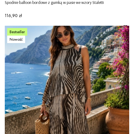
Spodnie balloon bordowe z gumką w pasie we wzory Staletti
Cena
116,90 zł
Bestseller
Nowość