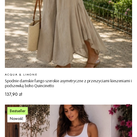
PRODUCENT
ACQUA & LIMONE
Spodnie damskie fango szerokie asymetryczne z przeszyciami kieszeniami i
podszewką boho Quincinetto
Cena
137,90 zł
Bestseller
Nowość