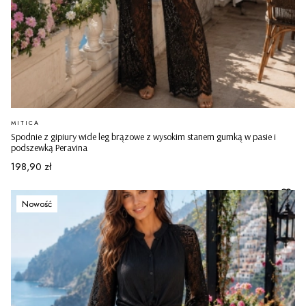
PRODUCENT
MITICA
Spodnie z gipiury wide leg brązowe z wysokim stanem gumką w pasie i
podszewką Peravina
Cena
198,90 zł
Nowość