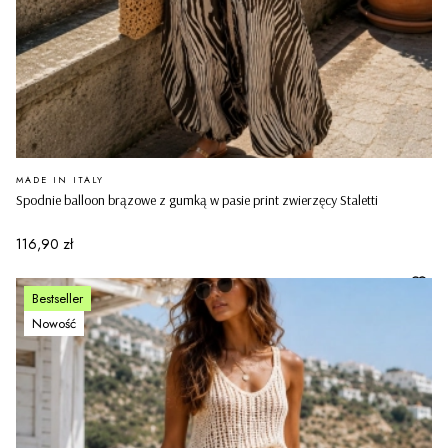
PRODUCENT
MADE IN ITALY
Spodnie balloon brązowe z gumką w pasie print zwierzęcy Staletti
Cena
116,90 zł
Bestseller
Nowość