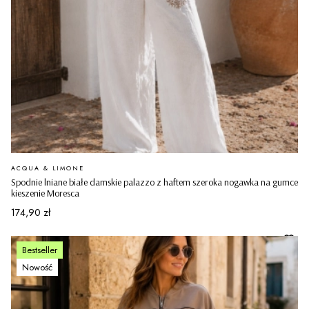
PRODUCENT
ACQUA & LIMONE
Spodnie lniane białe damskie palazzo z haftem szeroka nogawka na gumce
kieszenie Moresca
Cena
174,90 zł
Bestseller
Nowość