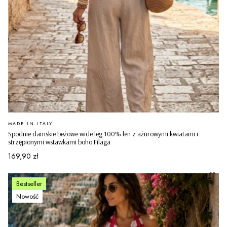
PRODUCENT
MADE IN ITALY
Spodnie damskie beżowe wide leg 100% len z ażurowymi kwiatami i
strzępionymi wstawkami boho Filaga
Cena
169,90 zł
Bestseller
Nowość