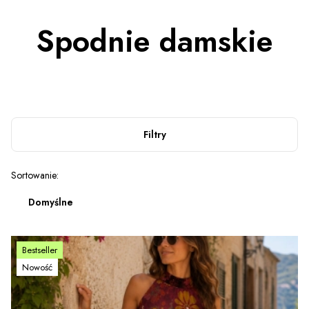
Spodnie damskie
Filtry
Lista produktów
Sortowanie:
Domyślne
Bestseller
Nowość