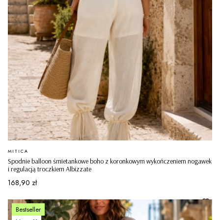
PRODUCENT
MITICA
Spodnie balloon śmietankowe boho z koronkowym wykończeniem nogawek
i regulacją troczkiem Albizzate
Cena
168,90 zł
Bestseller