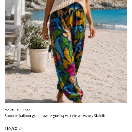
PRODUCENT
MADE IN ITALY
Spodnie balloon granatowe z gumką w pasie we wzory Staletti
Cena
116,90 zł