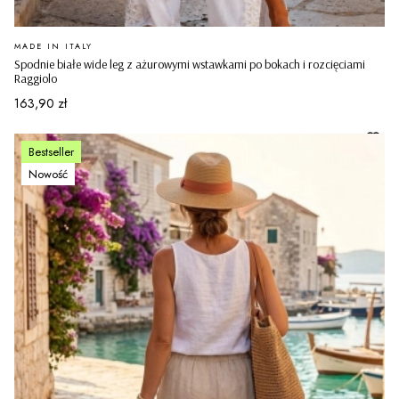
PRODUCENT
MADE IN ITALY
Spodnie białe wide leg z ażurowymi wstawkami po bokach i rozcięciami
Raggiolo
Cena
163,90 zł
Bestseller
Nowość