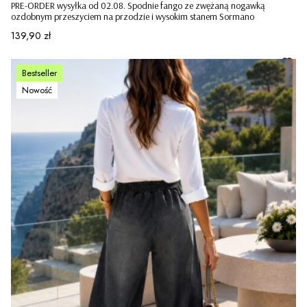
PRE-ORDER wysyłka od 02.08. Spodnie fango ze zwężaną nogawką
ozdobnym przeszyciem na przodzie i wysokim stanem Sormano
Cena
139,90 zł
Bestseller
Nowość