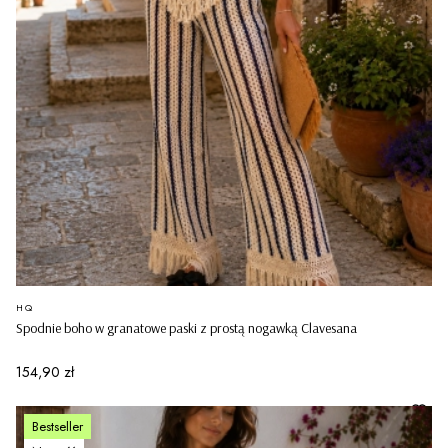
PRODUCENT
HQ
Spodnie boho w granatowe paski z prostą nogawką Clavesana
Cena
154,90 zł
Bestseller