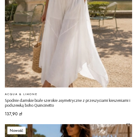
PRODUCENT
ACQUA & LIMONE
Spodnie damskie białe szerokie asymetryczne z przeszyciami kieszeniami i
podszewką boho Quincinetto
Cena
137,90 zł
Nowość