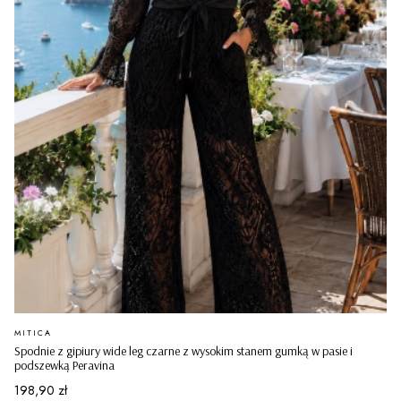
PRODUCENT
MITICA
Spodnie z gipiury wide leg czarne z wysokim stanem gumką w pasie i
podszewką Peravina
Cena
198,90 zł