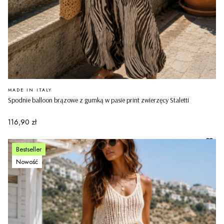
PRODUCENT
MADE IN ITALY
Spodnie balloon brązowe z gumką w pasie print zwierzęcy Staletti
Cena
116,90 zł
Bestseller
Nowość