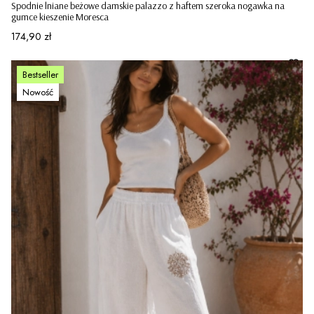
Spodnie lniane beżowe damskie palazzo z haftem szeroka nogawka na
gumce kieszenie Moresca
Cena
174,90 zł
Bestseller
Nowość