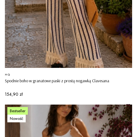
PRODUCENT
HQ
Spodnie boho w granatowe paski z prostą nogawką Clavesana
Cena
154,90 zł
Bestseller
Nowość