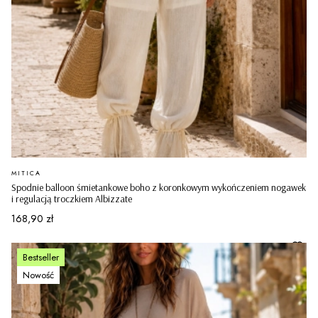
PRODUCENT
MITICA
Spodnie balloon śmietankowe boho z koronkowym wykończeniem nogawek
i regulacją troczkiem Albizzate
Cena
168,90 zł
Bestseller
Nowość