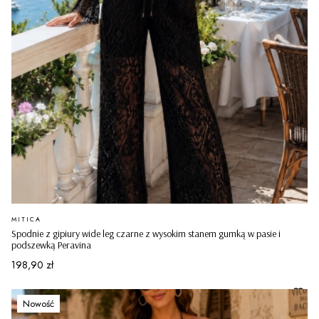
PRODUCENT
MITICA
Spodnie z gipiury wide leg czarne z wysokim stanem gumką w pasie i
podszewką Peravina
Cena
198,90 zł
Nowość