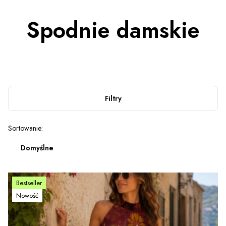
Spodnie damskie
Filtry
Lista produktów
Sortowanie:
Domyślne
Bestseller
Nowość