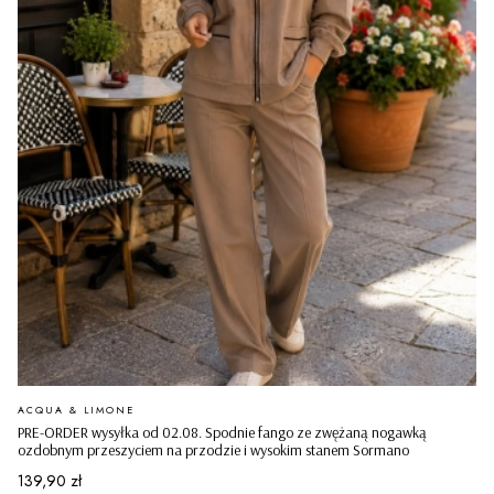
PRODUCENT
ACQUA & LIMONE
PRE-ORDER wysyłka od 02.08. Spodnie fango ze zwężaną nogawką
ozdobnym przeszyciem na przodzie i wysokim stanem Sormano
Cena
139,90 zł