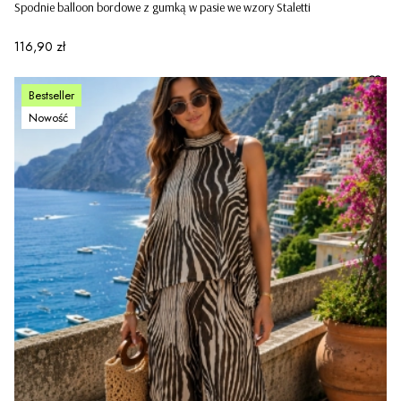
Spodnie balloon bordowe z gumką w pasie we wzory Staletti
Cena
116,90 zł
Bestseller
Nowość