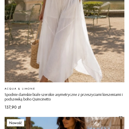
PRODUCENT
ACQUA & LIMONE
Spodnie damskie białe szerokie asymetryczne z przeszyciami kieszeniami i
podszewką boho Quincinetto
Cena
137,90 zł
Nowość