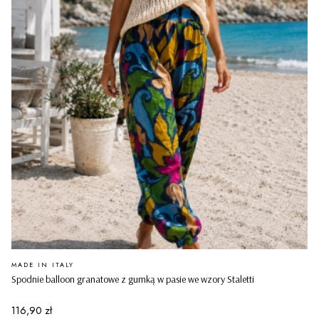
PRODUCENT
MADE IN ITALY
Spodnie balloon granatowe z gumką w pasie we wzory Staletti
Cena
116,90 zł