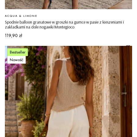
PRODUCENT
ACQUA & LIMONE
Spodnie balloon granatowe w groszki na gumce w pasie z kieszeniami i
zakładkami na dole nogawki Montegioco
Cena
119,90 zł
Bestseller
Nowość