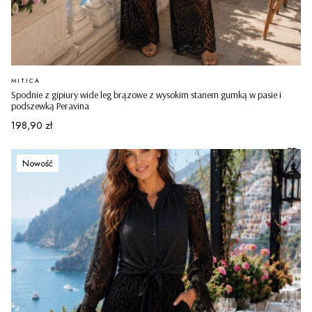
PRODUCENT
MITICA
Spodnie z gipiury wide leg brązowe z wysokim stanem gumką w pasie i
podszewką Peravina
Cena
198,90 zł
Nowość