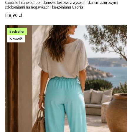
Spodnie lniane balloon damskie beżowe z wysokim stanem ażurowymi
zdobieniami na nogawkach i kieszeniami Cadria
Cena
148,90 zł
Bestseller
Nowość