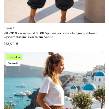
PRODUCENT
LIVANS
PRE-ORDER wysyłka od 05.08. Spodnie jeansowe alladynki grafitowe z
wysokim stanem i kieszeniami Saltrio
Cena
183,90 zł
Bestseller
Nowość