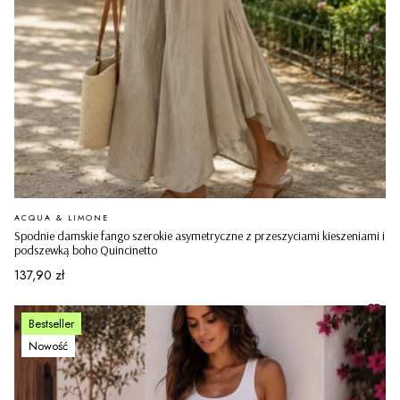
PRODUCENT
ACQUA & LIMONE
Spodnie damskie fango szerokie asymetryczne z przeszyciami kieszeniami i
podszewką boho Quincinetto
Cena
137,90 zł
Bestseller
Nowość