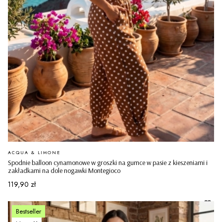
PRODUCENT
ACQUA & LIMONE
Spodnie balloon cynamonowe w groszki na gumce w pasie z kieszeniami i
zakładkami na dole nogawki Montegioco
Cena
119,90 zł
Bestseller