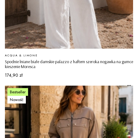
PRODUCENT
ACQUA & LIMONE
Spodnie lniane białe damskie palazzo z haftem szeroka nogawka na gumce
kieszenie Moresca
Cena
174,90 zł
Bestseller
Nowość