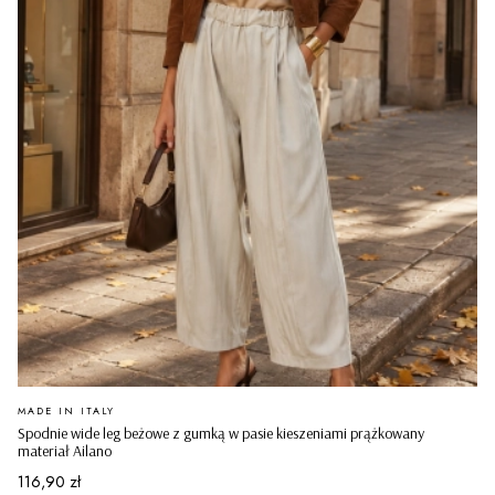
PRODUCENT
MADE IN ITALY
Spodnie wide leg beżowe z gumką w pasie kieszeniami prążkowany
materiał Ailano
Cena
116,90 zł