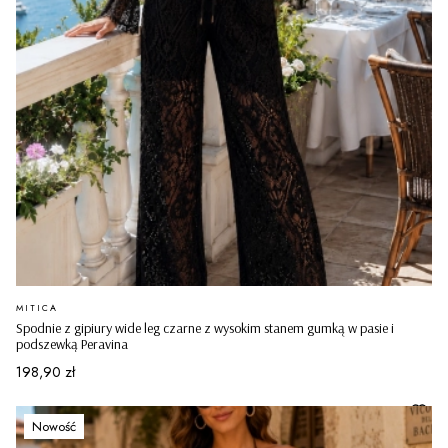
PRODUCENT
MITICA
Spodnie z gipiury wide leg czarne z wysokim stanem gumką w pasie i
podszewką Peravina
Cena
198,90 zł
Nowość