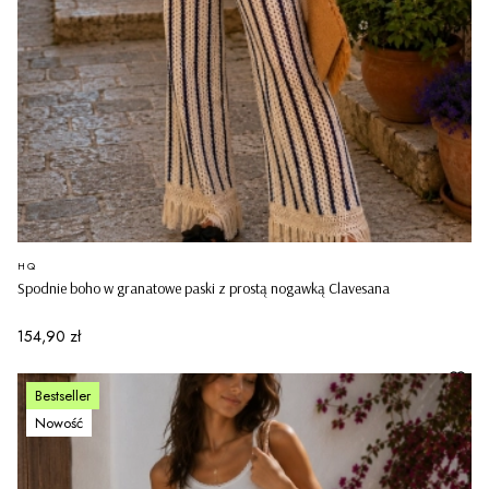
PRODUCENT
HQ
Spodnie boho w granatowe paski z prostą nogawką Clavesana
Cena
154,90 zł
Bestseller
Nowość