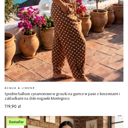
PRODUCENT
ACQUA & LIMONE
Spodnie balloon cynamonowe w groszki na gumce w pasie z kieszeniami i
zakładkami na dole nogawki Montegioco
Cena
119,90 zł
Bestseller