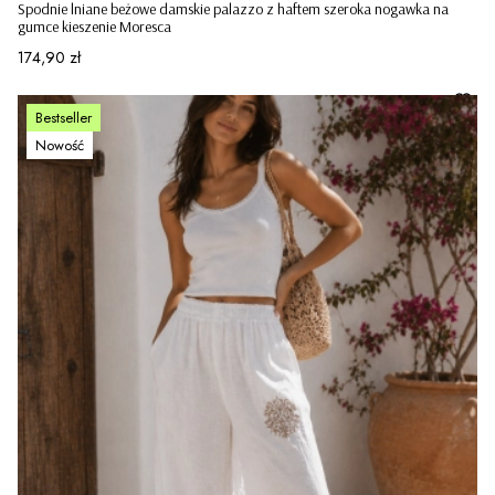
Spodnie lniane beżowe damskie palazzo z haftem szeroka nogawka na
gumce kieszenie Moresca
Cena
174,90 zł
Bestseller
Nowość