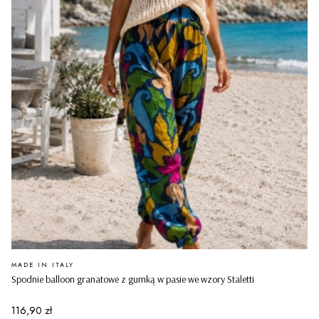
PRODUCENT
MADE IN ITALY
Spodnie balloon granatowe z gumką w pasie we wzory Staletti
Cena
116,90 zł