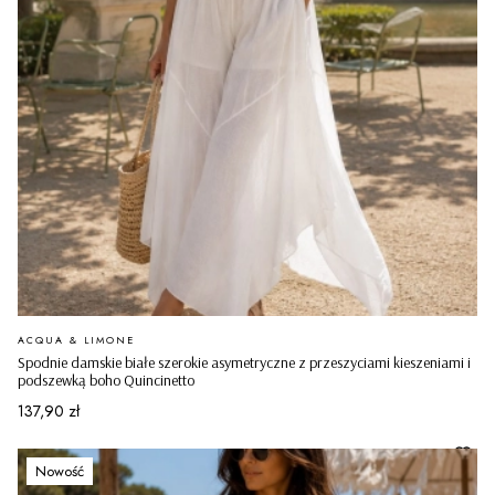
PRODUCENT
ACQUA & LIMONE
Spodnie damskie białe szerokie asymetryczne z przeszyciami kieszeniami i
podszewką boho Quincinetto
Cena
137,90 zł
Nowość