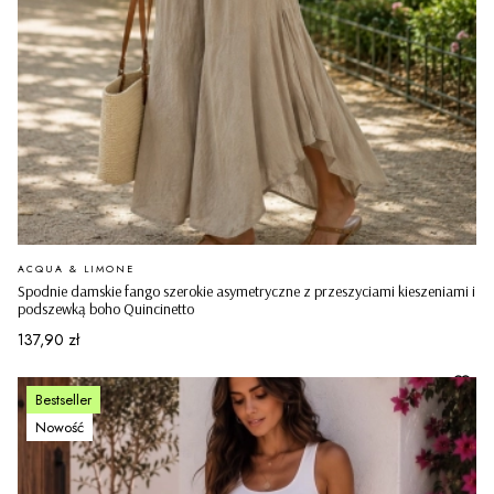
PRODUCENT
ACQUA & LIMONE
Spodnie damskie fango szerokie asymetryczne z przeszyciami kieszeniami i
podszewką boho Quincinetto
Cena
137,90 zł
Bestseller
Nowość