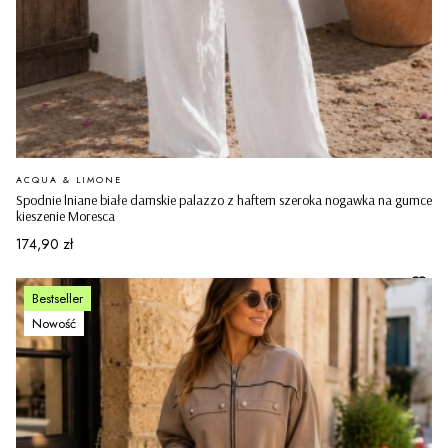
PRODUCENT
ACQUA & LIMONE
Spodnie lniane białe damskie palazzo z haftem szeroka nogawka na gumce
kieszenie Moresca
Cena
174,90 zł
Bestseller
Nowość