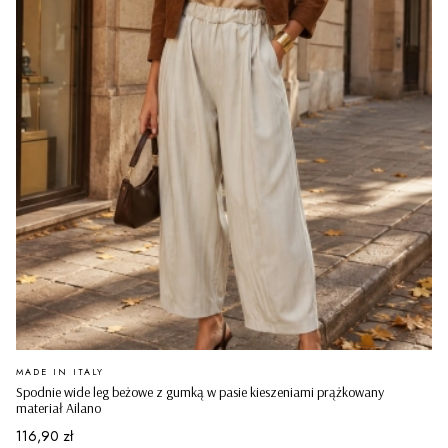
PRODUCENT
MADE IN ITALY
Spodnie wide leg beżowe z gumką w pasie kieszeniami prążkowany
materiał Ailano
Cena
116,90 zł