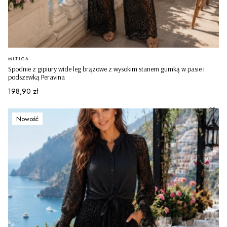
PRODUCENT
MITICA
Spodnie z gipiury wide leg brązowe z wysokim stanem gumką w pasie i
podszewką Peravina
Cena
198,90 zł
Nowość