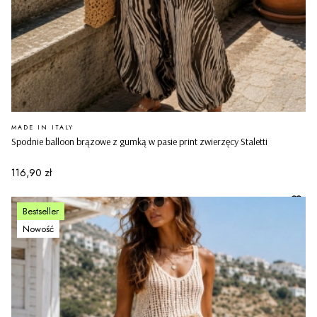
PRODUCENT
MADE IN ITALY
Spodnie balloon brązowe z gumką w pasie print zwierzęcy Staletti
Cena
116,90 zł
Bestseller
Nowość