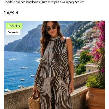
Spodnie balloon bordowe z gumką w pasie we wzory Staletti
Cena
116,90 zł
Bestseller
Nowość