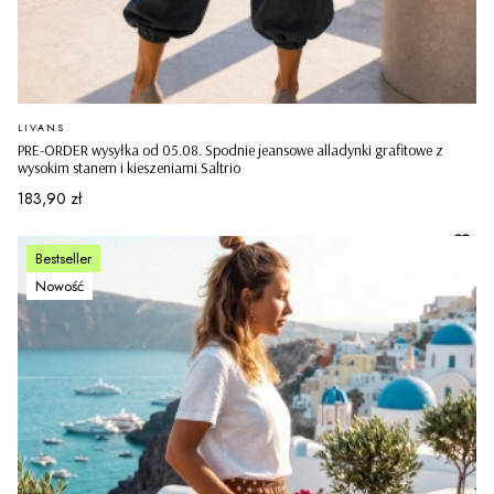
PRODUCENT
LIVANS
PRE-ORDER wysyłka od 05.08. Spodnie jeansowe alladynki grafitowe z
wysokim stanem i kieszeniami Saltrio
Cena
183,90 zł
Bestseller
Nowość