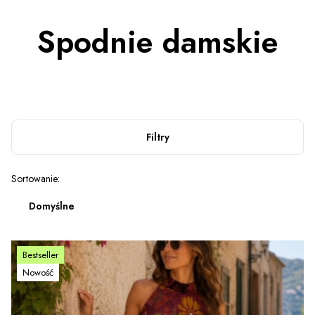
Spodnie damskie
Filtry
Lista produktów
Sortowanie:
Domyślne
Bestseller
Nowość