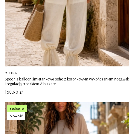
PRODUCENT
MITICA
Spodnie balloon śmietankowe boho z koronkowym wykończeniem nogawek
i regulacją troczkiem Albizzate
Cena
168,90 zł
Bestseller
Nowość