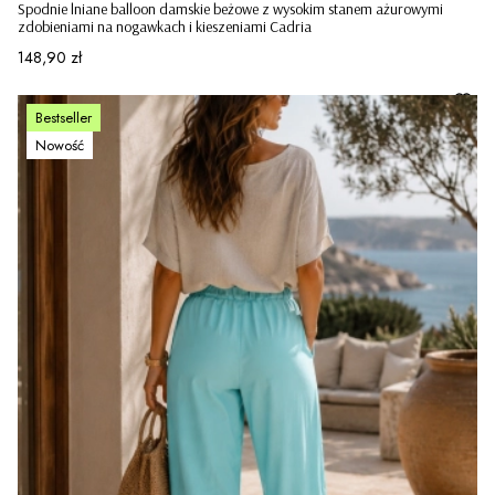
Spodnie lniane balloon damskie beżowe z wysokim stanem ażurowymi
zdobieniami na nogawkach i kieszeniami Cadria
Cena
148,90 zł
Bestseller
Nowość