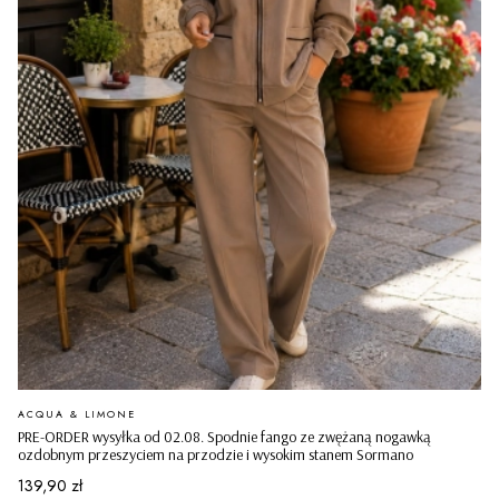
PRODUCENT
ACQUA & LIMONE
PRE-ORDER wysyłka od 02.08. Spodnie fango ze zwężaną nogawką
ozdobnym przeszyciem na przodzie i wysokim stanem Sormano
Cena
139,90 zł