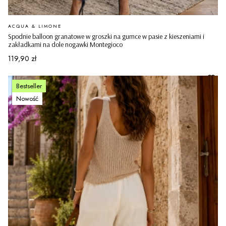
PRODUCENT
ACQUA & LIMONE
Spodnie balloon granatowe w groszki na gumce w pasie z kieszeniami i
zakładkami na dole nogawki Montegioco
Cena
119,90 zł
Bestseller
Nowość