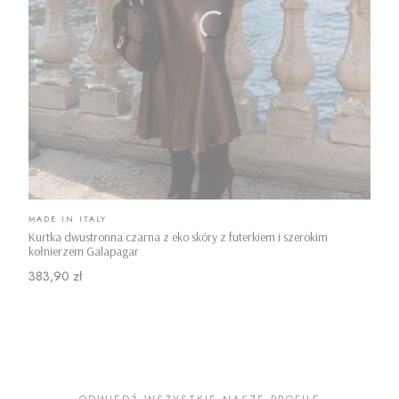
PRODUCENT
MADE IN ITALY
Kurtka dwustronna czarna z eko skóry z futerkiem i szerokim
kołnierzem Galapagar
Cena
383,90 zł