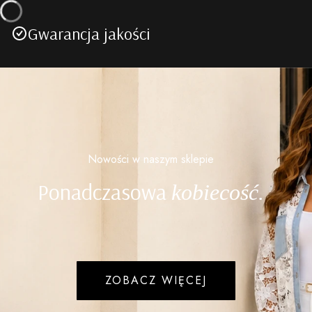
Gwarancja jakości
Nowości w naszym sklepie
Ponadczasowa
kobiecość.
ZOBACZ WIĘCEJ