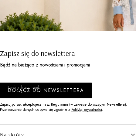
Zapisz się do newslettera
Bądź na bieżąco z nowościami i promocjami
Twój adres e-mail
DOŁĄCZ DO NEWSLETTERA
Zapisując się, akceptujesz nasz Regulamin (w zakresie dotyczącym Newslettera).
Przetwarzanie danych odbywa się zgodnie z
Polityką prywatności
.
Linki w stopce
Na skróty