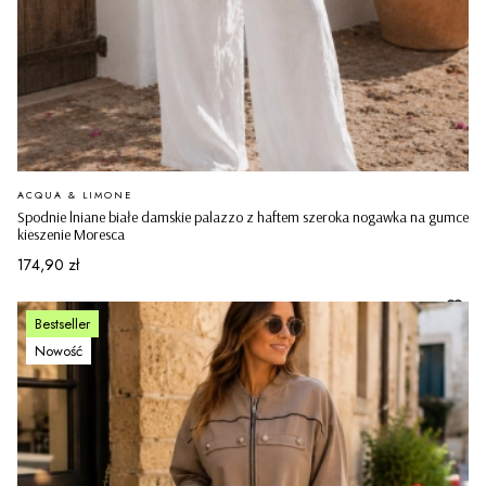
PRODUCENT
ACQUA & LIMONE
Spodnie lniane białe damskie palazzo z haftem szeroka nogawka na gumce
kieszenie Moresca
Cena
174,90 zł
Bestseller
Nowość