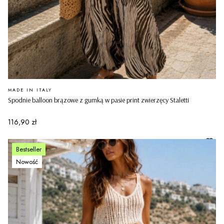
PRODUCENT
MADE IN ITALY
Spodnie balloon brązowe z gumką w pasie print zwierzęcy Staletti
Cena
116,90 zł
Bestseller
Nowość