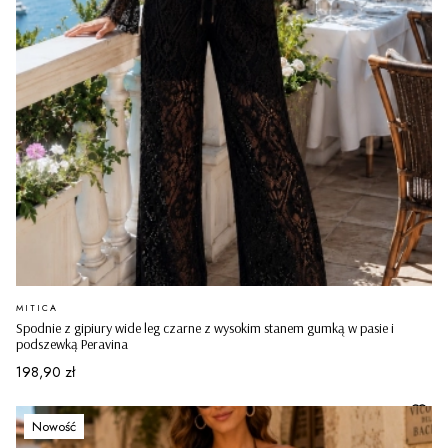
PRODUCENT
MITICA
Spodnie z gipiury wide leg czarne z wysokim stanem gumką w pasie i
podszewką Peravina
Cena
198,90 zł
Nowość