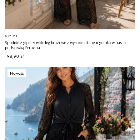
PRODUCENT
MITICA
Spodnie z gipiury wide leg brązowe z wysokim stanem gumką w pasie i
podszewką Peravina
Cena
198,90 zł
Nowość