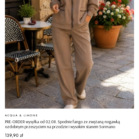
PRODUCENT
ACQUA & LIMONE
PRE-ORDER wysyłka od 02.08. Spodnie fango ze zwężaną nogawką
ozdobnym przeszyciem na przodzie i wysokim stanem Sormano
Cena
139,90 zł