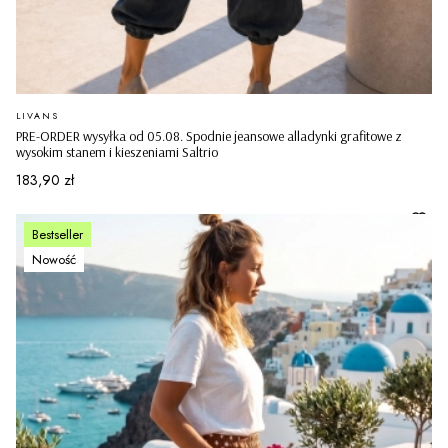
PRODUCENT
LIVANS
PRE-ORDER wysyłka od 05.08. Spodnie jeansowe alladynki grafitowe z
wysokim stanem i kieszeniami Saltrio
Cena
183,90 zł
Bestseller
Nowość