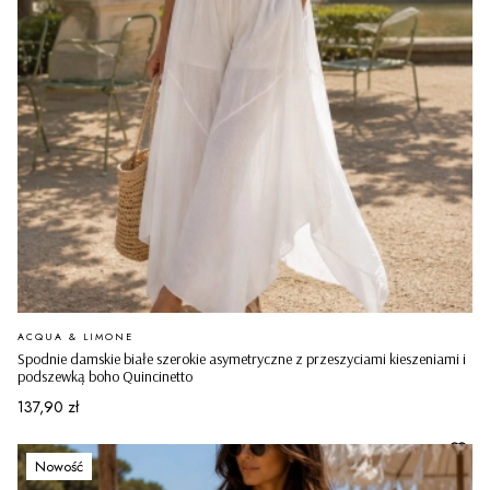
PRODUCENT
ACQUA & LIMONE
Spodnie damskie białe szerokie asymetryczne z przeszyciami kieszeniami i
podszewką boho Quincinetto
Cena
137,90 zł
Nowość