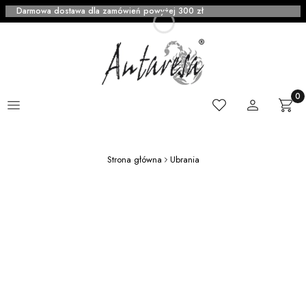
Darmowa dostawa dla zamówień powyżej 300 zł
Menu
Ulubione
Zaloguj się
Produ
Kosz
Strona główna
Ubrania