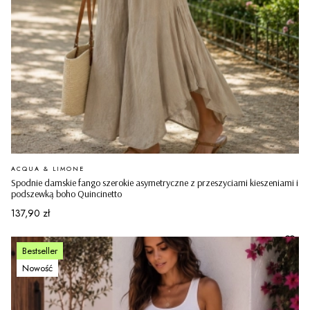
PRODUCENT
ACQUA & LIMONE
Spodnie damskie fango szerokie asymetryczne z przeszyciami kieszeniami i
podszewką boho Quincinetto
Cena
137,90 zł
Bestseller
Nowość