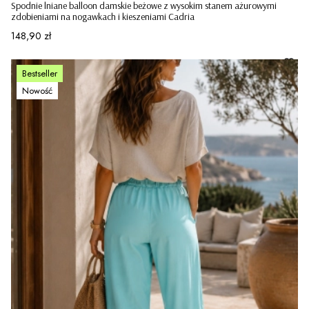
Spodnie lniane balloon damskie beżowe z wysokim stanem ażurowymi
zdobieniami na nogawkach i kieszeniami Cadria
Cena
148,90 zł
Bestseller
Nowość