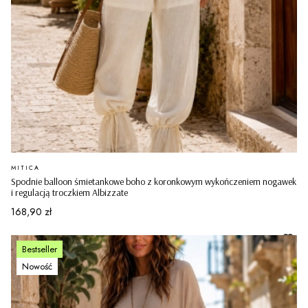
PRODUCENT
MITICA
Spodnie balloon śmietankowe boho z koronkowym wykończeniem nogawek
i regulacją troczkiem Albizzate
Cena
168,90 zł
Bestseller
Nowość