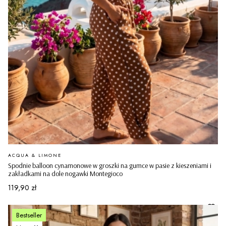
PRODUCENT
ACQUA & LIMONE
Spodnie balloon cynamonowe w groszki na gumce w pasie z kieszeniami i
zakładkami na dole nogawki Montegioco
Cena
119,90 zł
Bestseller