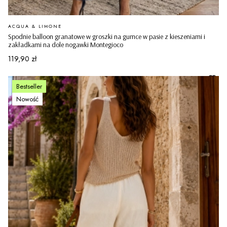
PRODUCENT
ACQUA & LIMONE
Spodnie balloon granatowe w groszki na gumce w pasie z kieszeniami i
zakładkami na dole nogawki Montegioco
Cena
119,90 zł
Bestseller
Nowość