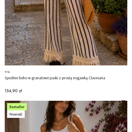
PRODUCENT
HQ
Spodnie boho w granatowe paski z prostą nogawką Clavesana
Cena
154,90 zł
Bestseller
Nowość