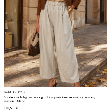
PRODUCENT
MADE IN ITALY
Spodnie wide leg beżowe z gumką w pasie kieszeniami prążkowany
materiał Ailano
Cena
116,90 zł