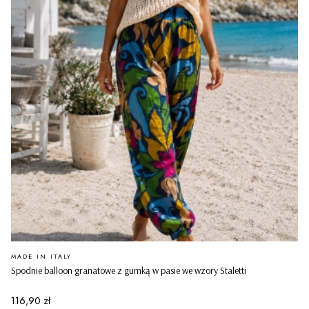
PRODUCENT
MADE IN ITALY
Spodnie balloon granatowe z gumką w pasie we wzory Staletti
Cena
116,90 zł