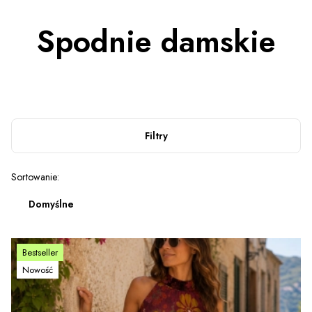
Spodnie damskie
Filtry
Lista produktów
Sortowanie:
Domyślne
Bestseller
Nowość