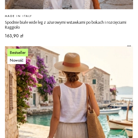
PRODUCENT
MADE IN ITALY
Spodnie białe wide leg z ażurowymi wstawkami po bokach i rozcięciami
Raggiolo
Cena
163,90 zł
Bestseller
Nowość