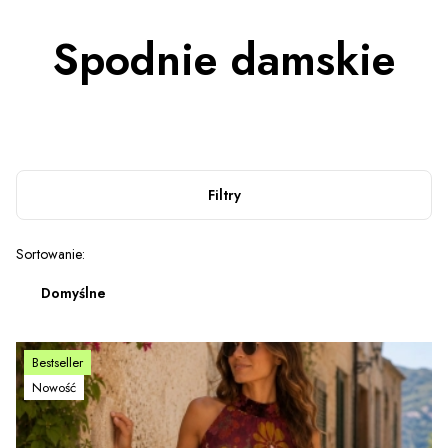
Spodnie damskie
Filtry
Lista produktów
Sortowanie:
Domyślne
Bestseller
Nowość