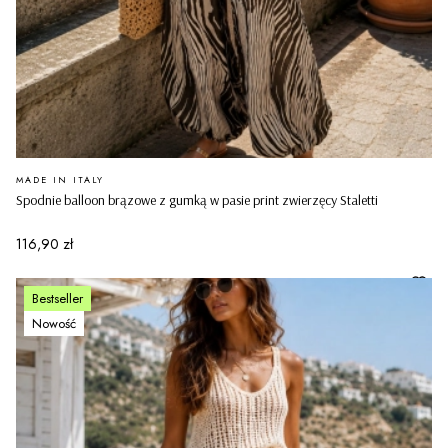
PRODUCENT
MADE IN ITALY
Spodnie balloon brązowe z gumką w pasie print zwierzęcy Staletti
Cena
116,90 zł
Bestseller
Nowość