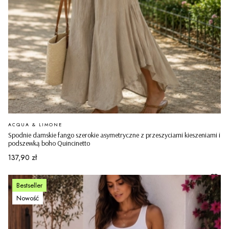
PRODUCENT
ACQUA & LIMONE
Spodnie damskie fango szerokie asymetryczne z przeszyciami kieszeniami i
podszewką boho Quincinetto
Cena
137,90 zł
Bestseller
Nowość