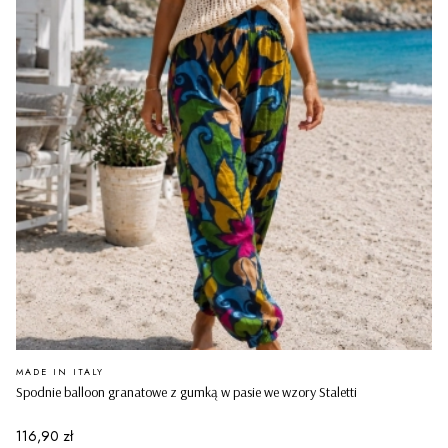
PRODUCENT
MADE IN ITALY
Spodnie balloon granatowe z gumką w pasie we wzory Staletti
Cena
116,90 zł