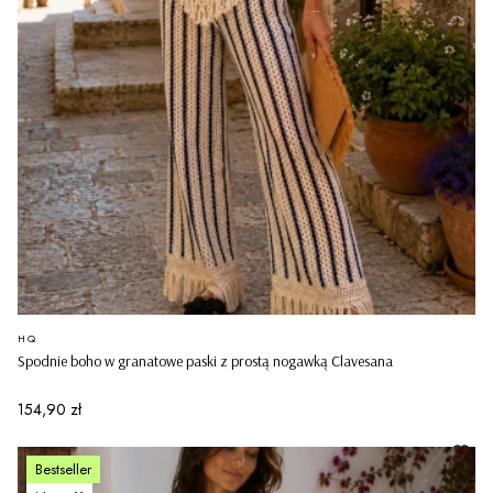
PRODUCENT
HQ
Spodnie boho w granatowe paski z prostą nogawką Clavesana
Cena
154,90 zł
Bestseller