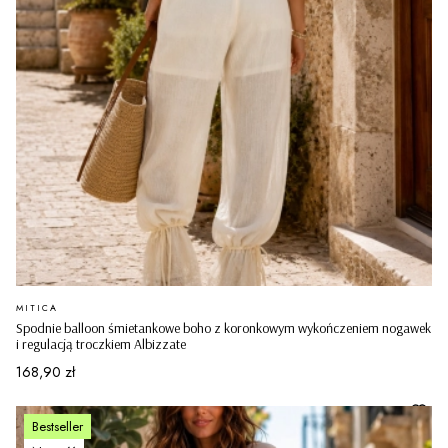
PRODUCENT
MITICA
Spodnie balloon śmietankowe boho z koronkowym wykończeniem nogawek
i regulacją troczkiem Albizzate
Cena
168,90 zł
Bestseller