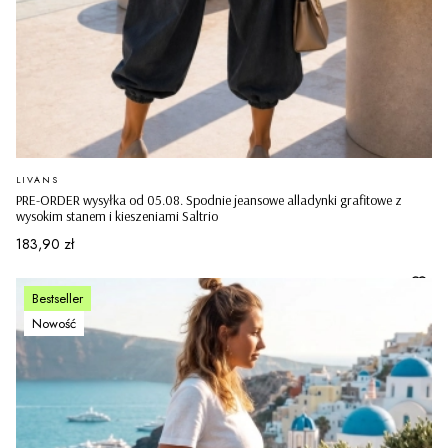
PRODUCENT
LIVANS
PRE-ORDER wysyłka od 05.08. Spodnie jeansowe alladynki grafitowe z
wysokim stanem i kieszeniami Saltrio
Cena
183,90 zł
Bestseller
Nowość