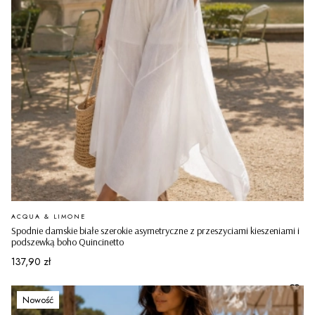
PRODUCENT
ACQUA & LIMONE
Spodnie damskie białe szerokie asymetryczne z przeszyciami kieszeniami i
podszewką boho Quincinetto
Cena
137,90 zł
Nowość