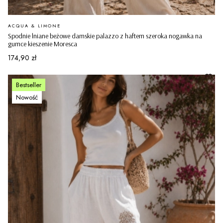
PRODUCENT
ACQUA & LIMONE
Spodnie lniane beżowe damskie palazzo z haftem szeroka nogawka na
gumce kieszenie Moresca
Cena
174,90 zł
Bestseller
Nowość