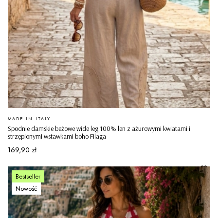
PRODUCENT
MADE IN ITALY
Spodnie damskie beżowe wide leg 100% len z ażurowymi kwiatami i
strzępionymi wstawkami boho Filaga
Cena
169,90 zł
Bestseller
Nowość