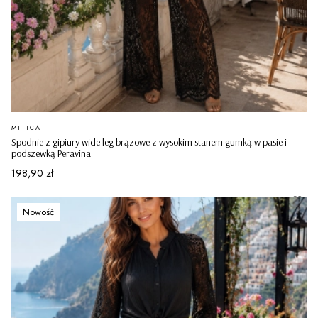
PRODUCENT
MITICA
Spodnie z gipiury wide leg brązowe z wysokim stanem gumką w pasie i
podszewką Peravina
Cena
198,90 zł
Nowość