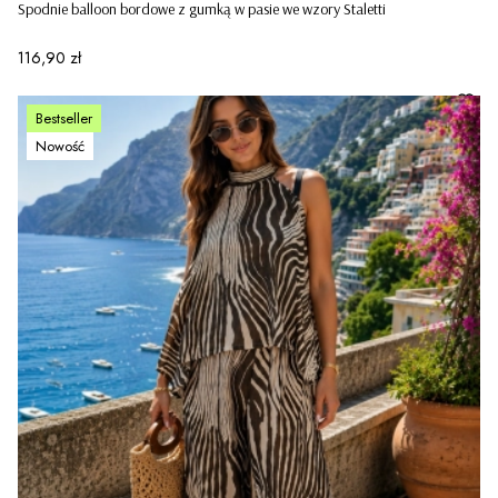
Spodnie balloon bordowe z gumką w pasie we wzory Staletti
Cena
116,90 zł
Bestseller
Nowość