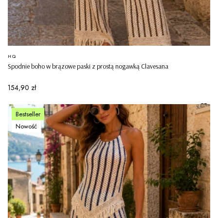
PRODUCENT
HQ
Spodnie boho w brązowe paski z prostą nogawką Clavesana
Cena
154,90 zł
Bestseller
Nowość