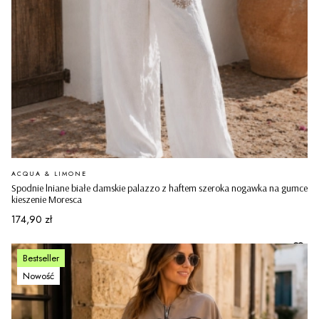
PRODUCENT
ACQUA & LIMONE
Spodnie lniane białe damskie palazzo z haftem szeroka nogawka na gumce
kieszenie Moresca
Cena
174,90 zł
Bestseller
Nowość