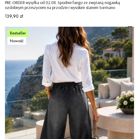
PRE-ORDER wysyłka od 02.08. Spodnie fango ze zwężaną nogawką
ozdobnym przeszyciem na przodzie i wysokim stanem Sormano
Cena
139,90 zł
Bestseller
Nowość