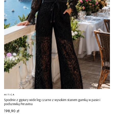
PRODUCENT
MITICA
Spodnie z gipiury wide leg czarne z wysokim stanem gumką w pasie i
podszewką Peravina
Cena
198,90 zł