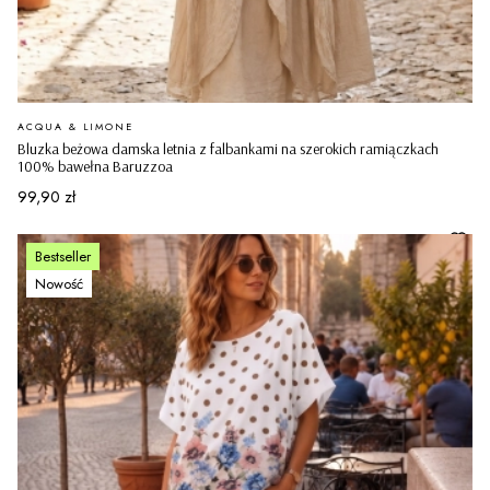
PRODUCENT
ACQUA & LIMONE
Bluzka beżowa damska letnia z falbankami na szerokich ramiączkach
100% bawełna Baruzzoa
Cena
99,90 zł
Bestseller
Nowość