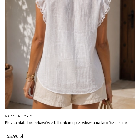
PRODUCENT
MADE IN ITALY
Bluzka biała bez rękawów z falbankami przewiewna na lato Bizzarone
Cena
153,90 zł