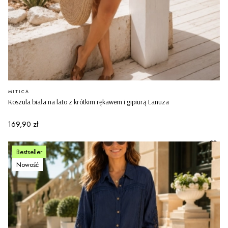
PRODUCENT
MITICA
Koszula biała na lato z krótkim rękawem i gipiurą Lanuza
Cena
169,90 zł
Bestseller
Nowość