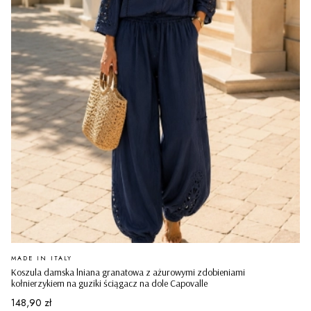
PRODUCENT
MADE IN ITALY
Koszula damska lniana granatowa z ażurowymi zdobieniami
kołnierzykiem na guziki ściągacz na dole Capovalle
Cena
148,90 zł