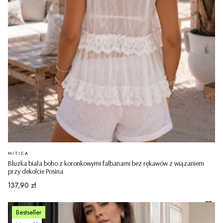
PRODUCENT
MITICA
Bluzka biała boho z koronkowymi falbanami bez rękawów z wiązaniem
przy dekolcie Posina
Cena
137,90 zł
Bestseller