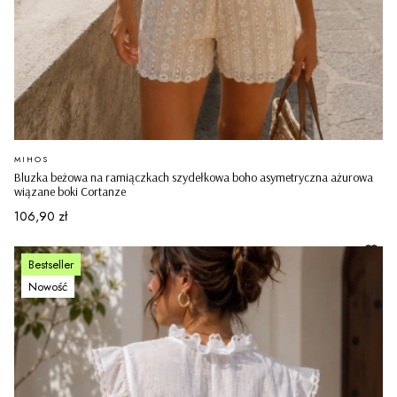
PRODUCENT
MIHOS
Bluzka beżowa na ramiączkach szydełkowa boho asymetryczna ażurowa
wiązane boki Cortanze
Cena
106,90 zł
Bestseller
Nowość