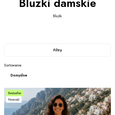
Bluzki damskie
Bluzki
Filtry
Lista produktów
Sortowanie:
Domyślne
Bestseller
Nowość