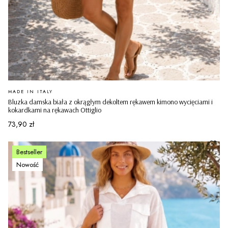
PRODUCENT
MADE IN ITALY
Bluzka damska biała z okrągłym dekoltem rękawem kimono wycięciami i
kokardkami na rękawach Ottiglio
Cena
73,90 zł
Bestseller
Nowość