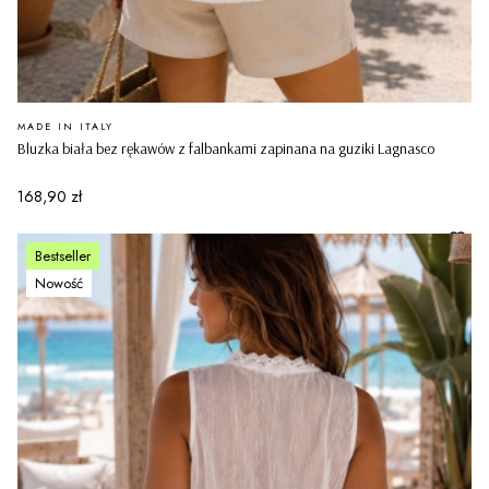
PRODUCENT
MADE IN ITALY
Bluzka biała bez rękawów z falbankami zapinana na guziki Lagnasco
Cena
168,90 zł
Bestseller
Nowość