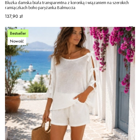
Bluzka damska biała transparentna z koronką i wiązaniem na szerokich
ramiączkach boho paryżanka Balmuccia
Cena
137,90 zł
Bestseller
Nowość