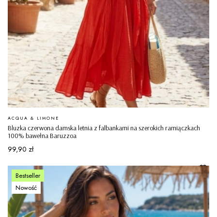
PRODUCENT
ACQUA & LIMONE
Bluzka czerwona damska letnia z falbankami na szerokich ramiączkach
100% bawełna Baruzzoa
Cena
99,90 zł
Bestseller
Nowość