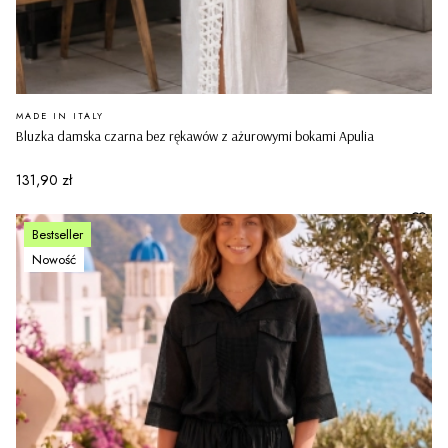
PRODUCENT
MADE IN ITALY
Bluzka damska czarna bez rękawów z ażurowymi bokami Apulia
Cena
131,90 zł
Bestseller
Nowość