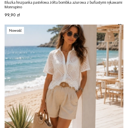
Bluzka hiszpanka pastelowa żółta bombka ażurowa z bufiastymi rękawami
Monrupino
Cena
99,90 zł
Nowość