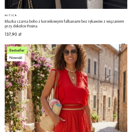
PRODUCENT
MITICA
Bluzka czarna boho z koronkowymi falbanami bez rękawów z wiązaniem
przy dekolcie Posina
Cena
137,90 zł
Bestseller
Nowość