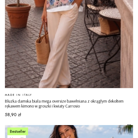
PRODUCENT
MADE IN ITALY
Bluzka damska biała mega oversize bawełniana z okrągłym dekoltem
rękawem kimono w groszki i kwiaty Carrosio
Cena
58,90 zł
Bestseller