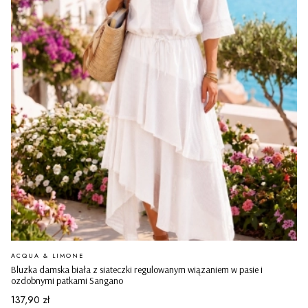
PRODUCENT
ACQUA & LIMONE
Bluzka damska biała z siateczki regulowanym wiązaniem w pasie i
ozdobnymi patkami Sangano
Cena
137,90 zł