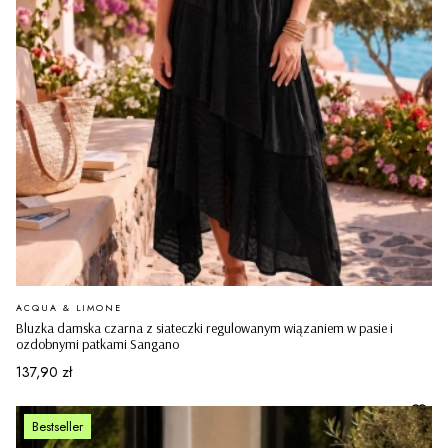
PRODUCENT
ACQUA & LIMONE
Bluzka damska czarna z siateczki regulowanym wiązaniem w pasie i
ozdobnymi patkami Sangano
Cena
137,90 zł
Bestseller