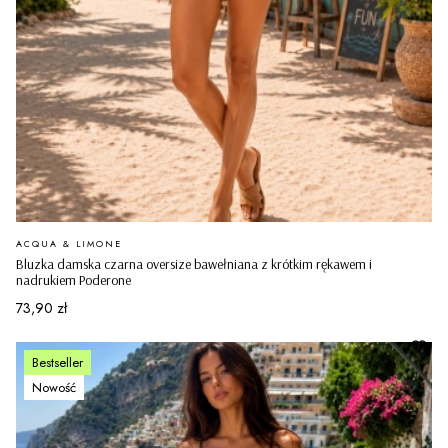
PRODUCENT
ACQUA & LIMONE
Bluzka damska czarna oversize bawełniana z krótkim rękawem i
nadrukiem Poderone
Cena
73,90 zł
Bestseller
Nowość