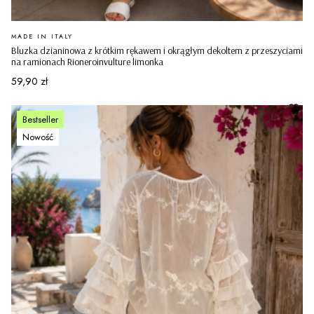
PRODUCENT
MADE IN ITALY
Bluzka dzianinowa z krótkim rękawem i okrągłym dekoltem z przeszyciami
na ramionach Rioneroinvulture limonka
Cena
59,90 zł
Bestseller
Nowość