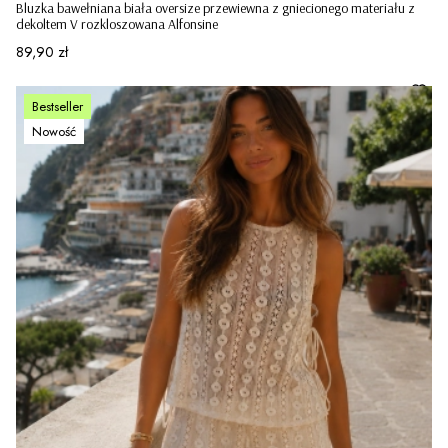
Bluzka bawełniana biała oversize przewiewna z gniecionego materiału z
dekoltem V rozkloszowana Alfonsine
Cena
89,90 zł
Bestseller
Nowość