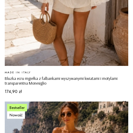
PRODUCENT
MADE IN ITALY
Bluzka ecru mgiełka z falbankami wyszywanymi kwiatami i motylami
transparentna Monesiglio
Cena
174,90 zł
Bestseller
Nowość