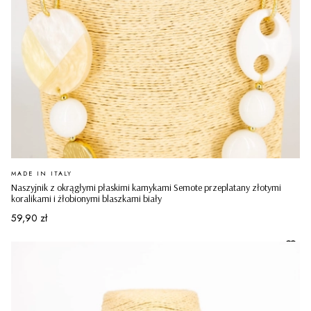
PRODUCENT
MADE IN ITALY
Naszyjnik z okrągłymi płaskimi kamykami Semote przeplatany złotymi
koralikami i żłobionymi blaszkami biały
Cena
59,90 zł