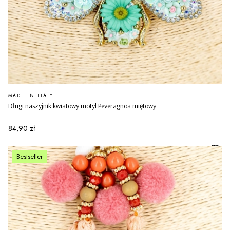
PRODUCENT
MADE IN ITALY
Długi naszyjnik kwiatowy motyl Peveragnoa miętowy
Cena
84,90 zł
Bestseller