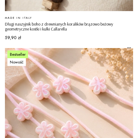
PRODUCENT
MADE IN ITALY
Długi naszyjnik boho z drewnianych koralików brązowo beżowy
geometryczne kostki i kulki Callarella
Cena
59,90 zł
Bestseller
Nowość