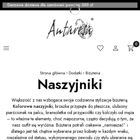
Darmowa dostawa dla zamówień powyżej 300 zł
Menu
Ulubione
Zaloguj się
Produ
Kosz
Strona główna
Dodatki
Biżuteria
Naszyjniki
Większość z nas wzbogaca swoje codzienne stylizacje biżuterią.
Kolorowe naszyjniki
, broszka przypięta do płaszcza, ulubiony
pierścionek na palcu, bransoletka od przyjaciółki czy kolczyki od męża
– to właśnie te elementy, choć niepozorne, często decydują o tym, że
nasz outfit się wyróżnia. Biżuteria potrafi ciekawie „namieszać” i
dlatego jest tak chętnie wybierana przez kobiety w każdym wieku,
niezależnie od statusu, wykonywanego zawodu czy stylu ubierania się.