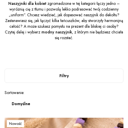
Naszyjniki dla kobiet
zgromadzone w tej kategorii łączy jedno –
wyróżnią cię z tłumu i pozwolą lekko podrasować twój codzienny
„uniform”. Chcesz wiedzieć, jak dopasować naszyjnik do dekoltu?
Zastanawiasz się, jak łączyć kilka łańcuszków, aby stworzyły harmonijną
całość? A może szukasz pomysłu na prezent dla bliskiej ci osoby?
Czytaj dalej i wybierz
modny naszyjnik
, z którym nie będziesz chciała
się rozstać.
Filtry
Lista produktów
Sortowanie:
Domyślne
Nowość