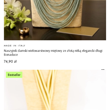
PRODUCENT
MADE IN ITALY
Naszyjnik damski wielowarstwowy miętowy ze złotą nitką elegancki długi
Bonaduce
Cena
74,90 zł
Bestseller