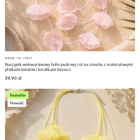
PRODUCENT
MADE IN ITALY
Naszyjnik wielowarstwowy boho pudrowy róż na sznurku z materiałowymi
płatkami kwiatów i koralikami Binasco
Cena
59,90 zł
Bestseller
Nowość