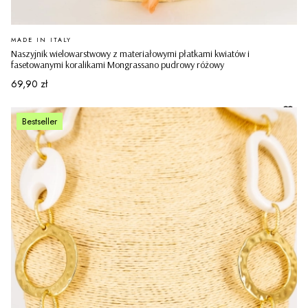
PRODUCENT
MADE IN ITALY
Naszyjnik wielowarstwowy z materiałowymi płatkami kwiatów i
fasetowanymi koralikami Mongrassano pudrowy różowy
Cena
69,90 zł
Bestseller