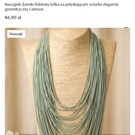
Naszyjnik damski fioletowy kółka na połyskującym sznurku elegancki
geometryczny Centovie
Cena
86,90 zł
Nowość