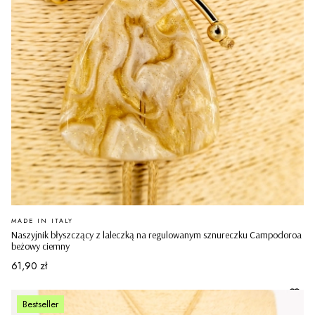
PRODUCENT
MADE IN ITALY
Naszyjnik błyszczący z laleczką na regulowanym sznureczku Campodoroa
beżowy ciemny
Cena
61,90 zł
Bestseller