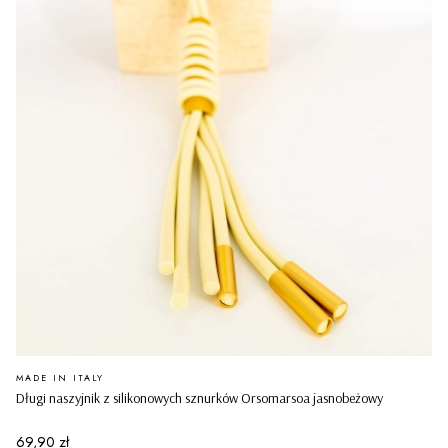
PRODUCENT
MADE IN ITALY
Długi naszyjnik z silikonowych sznurków Orsomarsoa jasnobeżowy
Cena
69,90 zł