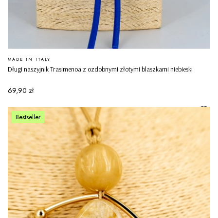
PRODUCENT
MADE IN ITALY
Długi naszyjnik Trasimenoa z ozdobnymi złotymi blaszkami niebieski
Cena
69,90 zł
Bestseller