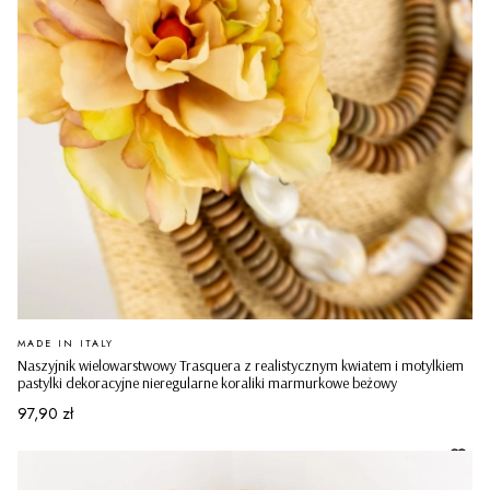
PRODUCENT
MADE IN ITALY
Naszyjnik wielowarstwowy Trasquera z realistycznym kwiatem i motylkiem
pastylki dekoracyjne nieregularne koraliki marmurkowe beżowy
Cena
97,90 zł