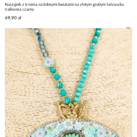
Naszyjnik z trzema ozdobnymi kwiatami na złotym grubym łańcuszku
Vallevona czarny
Cena
69,90 zł