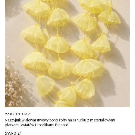
PRODUCENT
MADE IN ITALY
Naszyjnik wielowarstwowy boho żółty na sznurku z materiałowymi
płatkami kwiatów i koralikami Binasco
Cena
59,90 zł