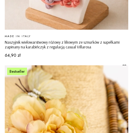
PRODUCENT
MADE IN ITALY
Naszyjnik wielowarstwowy różowy z liliowym ze sznurków z supełkami
zapinany na karabińczyk z regulacją casual Villarosa
Cena
64,90 zł
Bestseller