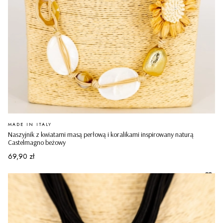
PRODUCENT
MADE IN ITALY
Naszyjnik z kwiatami masą perłową i koralikami inspirowany naturą
Castelmagno beżowy
Cena
69,90 zł