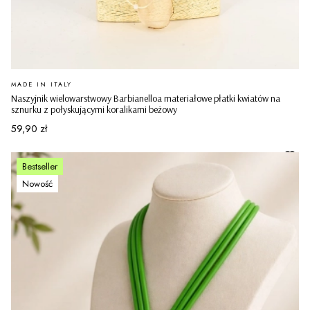
PRODUCENT
MADE IN ITALY
Naszyjnik wielowarstwowy Barbianelloa materiałowe płatki kwiatów na
sznurku z połyskującymi koralikami beżowy
Cena
59,90 zł
Bestseller
Nowość