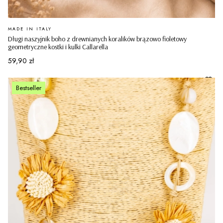
PRODUCENT
MADE IN ITALY
Długi naszyjnik boho z drewnianych koralików brązowo fioletowy
geometryczne kostki i kulki Callarella
Cena
59,90 zł
Bestseller