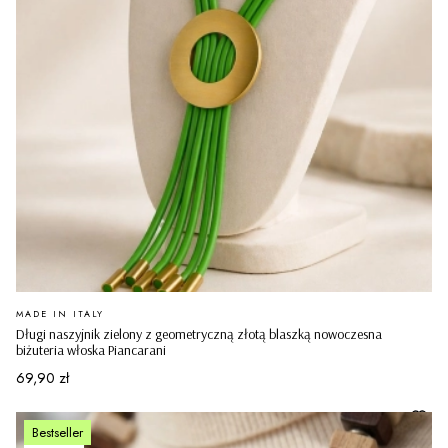
PRODUCENT
MADE IN ITALY
Długi naszyjnik zielony z geometryczną złotą blaszką nowoczesna
biżuteria włoska Piancarani
Cena
69,90 zł
Bestseller