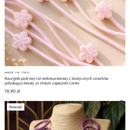
PRODUCENT
MADE IN ITALY
Naszyjnik pudrowy róż wielowarstwowy z elastycznych sznurków
połyskujące kwiaty ze złotym zapięciem Cerete
Cena
76,90 zł
Nowość