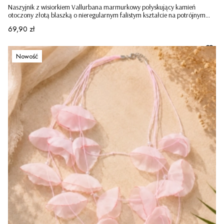
Naszyjnik z wisiorkiem Vallurbana marmurkowy połyskujący kamień
otoczony złotą blaszką o nieregularnym falistym kształcie na potrójnym
sznureczku czarny
Cena
69,90 zł
Nowość