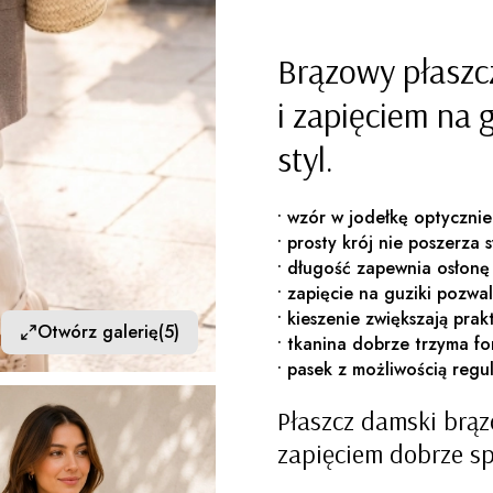
Brązowy płaszc
i zapięciem na
styl.
• wzór w jodełkę optycznie
• prosty krój nie poszerza 
• długość zapewnia osłonę
• zapięcie na guziki pozw
• kieszenie zwiększają pr
Otwórz galerię
(5)
• tkanina dobrze trzyma fo
• pasek z możliwością regul
Płaszcz damski brąz
zapięciem dobrze s