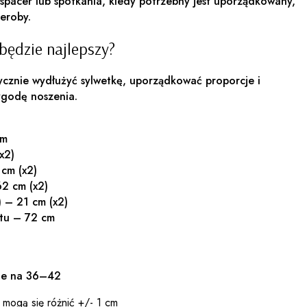
 spacer lub spotkania, kiedy potrzebny jest uporządkowany,
eroby.
będzie najlepszy?
tycznie wydłużyć sylwetkę, uporządkować proporcje i
godę noszenia.
cm
x2)
 cm (x2)
62 cm (x2)
) – 21 cm (x2)
ltu – 72 cm
uje na 36–42
 mogą się różnić +/- 1 cm