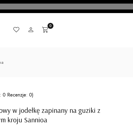
Ulubione
Zaloguj się
Produkty w koszyku: 0. Zobacz szczegóły
Koszyk
CI
MADE IN ITALY
KONTAKT
BLOG
oa
: 0 Recenzje: 0)
owy w jodełkę zapinany na guziki z
ym kroju Sannioa