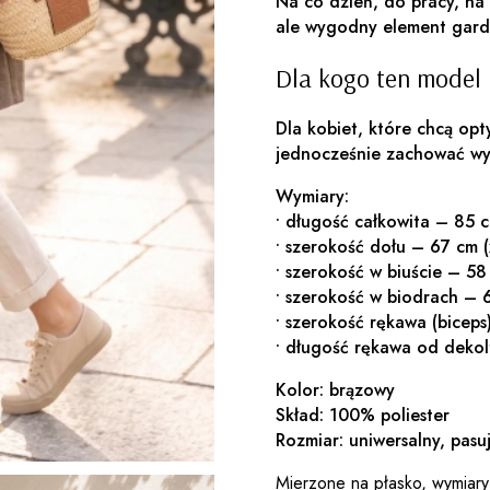
Na co dzień, do pracy, na
ale wygodny element gard
Dla kogo ten model 
Dla kobiet, które chcą op
jednocześnie zachować wy
Wymiary:
• długość całkowita – 85 
• szerokość dołu – 67 cm (
• szerokość w biuście – 58
• szerokość w biodrach – 
• szerokość rękawa (biceps
• długość rękawa od deko
Kolor: brązowy
Skład: 100% poliester
Rozmiar: uniwersalny, pas
Mierzone na płasko, wymiary