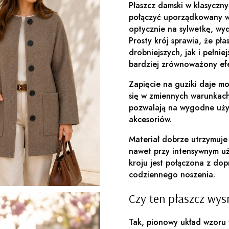
Płaszcz damski w klasyczny
połączyć uporządkowany w
optycznie na sylwetkę, wydł
Prosty krój sprawia, że pł
drobniejszych, jak i pełni
bardziej zrównoważony efe
Zapięcie na guziki daje m
się w zmiennych warunkach
pozwalają na wygodne uży
akcesoriów.
Materiał dobrze utrzymuje
nawet przy intensywnym uż
kroju jest połączona z d
codziennego noszenia.
Czy ten płaszcz wys
Tak, pionowy układ wzoru 