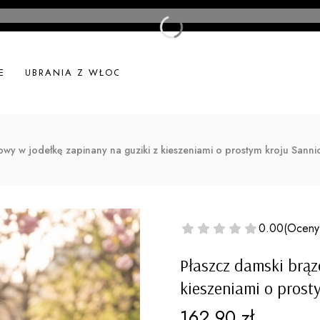
E
UBRANIA Z WŁOCH
UBRANIA LNIANE
NOWOŚ
owy w jodełkę zapinany na guziki z kieszeniami o prostym kroju Sanni
0.00
(Oceny
Płaszcz damski brąz
kieszeniami o prost
Cena
162,90 zł