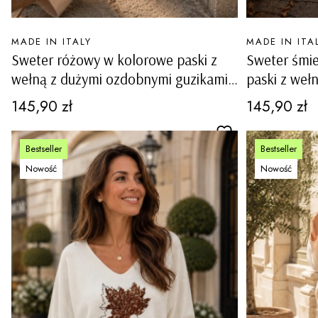
PRODUCENT
PRODUCENT
MADE IN ITALY
MADE IN ITA
Sweter różowy w kolorowe paski z
Sweter śmi
wełną z dużymi ozdobnymi guzikami
paski z weł
Ferentino
guzikami Fe
Cena
Cena
145,90 zł
145,90 zł
Bestseller
Bestseller
Nowość
Nowość