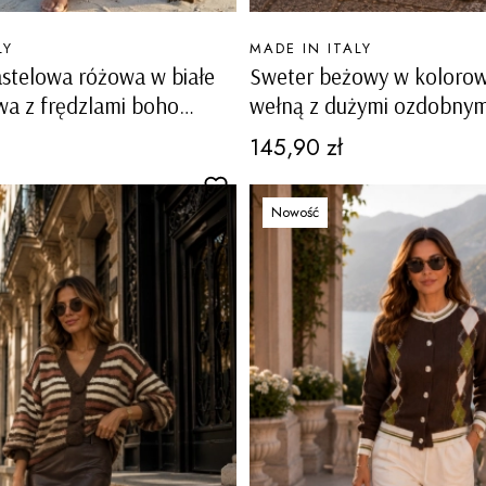
PRODUCENT
LY
MADE IN ITALY
stelowa różowa w białe
Sweter beżowy w kolorow
wa z frędzlami boho
wełną z dużymi ozdobnym
Ferentino
Cena
145,90 zł
Nowość