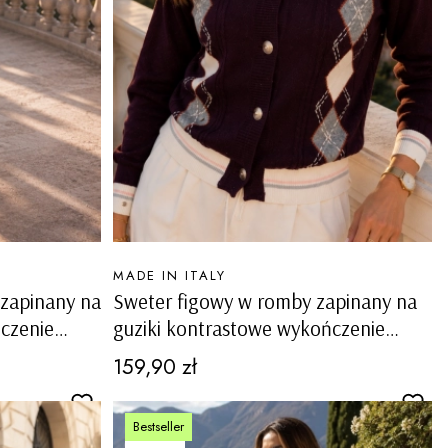
PRODUCENT
MADE IN ITALY
zapinany na
Sweter figowy w romby zapinany na
czenie
guziki kontrastowe wykończenie
Valstrona
Cena
159,90 zł
Bestseller