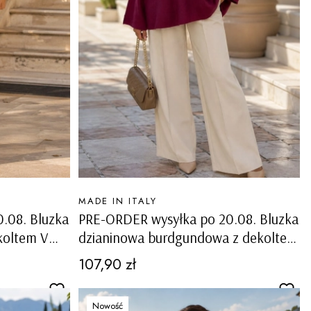
PRODUCENT
MADE IN ITALY
.08. Bluzka
PRE-ORDER wysyłka po 20.08. Bluzka
koltem V
dzianinowa burdgundowa z dekoltem
i motywem
V przeszyciem na rękawie i motywem
Cena
107,90 zł
liścia Ligosullo
Nowość