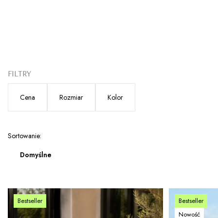
FILTRY
Cena
Rozmiar
Kolor
Koniec filtrów
Lista produktów
Sortowanie:
Domyślne
Bestseller
Bestseller
Nowość