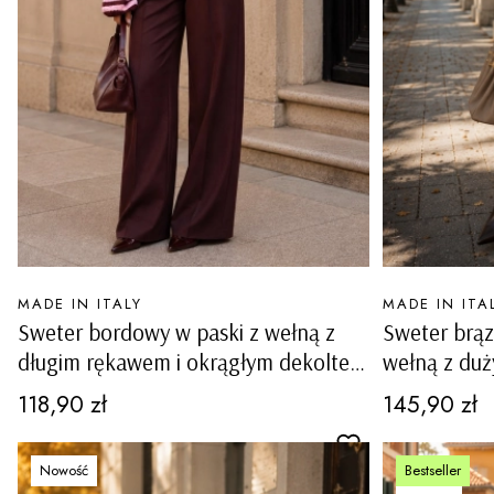
PRODUCENT
PRODUCENT
MADE IN ITALY
MADE IN ITA
Sweter bordowy w paski z wełną z
Sweter brąz
długim rękawem i okrągłym dekoltem
wełną z du
Rotelloza
Ferentino
Cena
Cena
118,90 zł
145,90 zł
Nowość
Bestseller