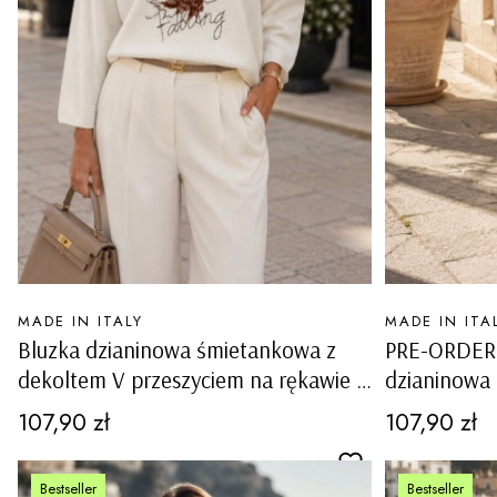
PRODUCENT
PRODUCENT
MADE IN ITALY
MADE IN ITA
Bluzka dzianinowa śmietankowa z
PRE-ORDER 
dekoltem V przeszyciem na rękawie i
dzianinowa
motywem liścia Ligosullo
przeszycie
Cena
Cena
107,90 zł
107,90 zł
liścia Ligosu
Bestseller
Bestseller