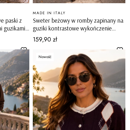
PRODUCENT
MADE IN ITALY
e paski z
Sweter beżowy w romby zapinany na
i guzikami
guziki kontrastowe wykończenie
Valstrona
Cena
159,90 zł
Nowość