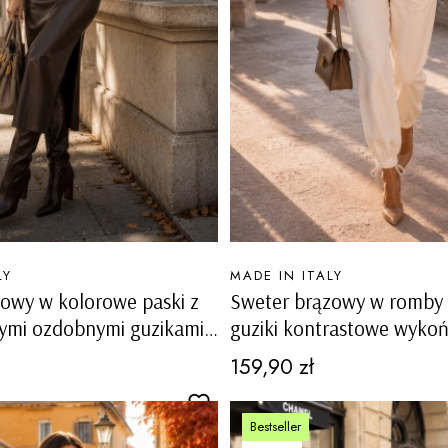
PRODUCENT
LY
MADE IN ITALY
owy w kolorowe paski z
Sweter brązowy w romby 
żymi ozdobnymi guzikami
guziki kontrastowe wykoń
Valstrona
Cena
159,90 zł
Bestseller