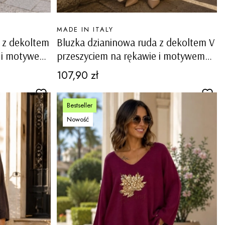
PRODUCENT
MADE IN ITALY
 z dekoltem
Bluzka dzianinowa ruda z dekoltem V
e i motywem
przeszyciem na rękawie i motywem
liścia Ligosullo
Cena
107,90 zł
Bestseller
Nowość