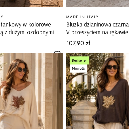
PRODUCENT
LY
MADE IN ITALY
etankowy w kolorowe
Bluzka dzianinowa czarna
ną z dużymi ozdobnymi
V przeszyciem na rękawi
rentino
liścia Ligosullo
Cena
107,90 zł
Bestseller
Nowość