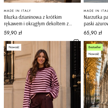
PRODUCENT
PRODUCENT
MADE IN ITALY
MADE IN ITA
Bluzka dzianinowa z krótkim
Narzutka pa
rękawem i okrągłym dekoltem z
paski ażuro
przeszyciami na ramionach
Valvestino
Cena
Cena
59,90 zł
65,90 zł
Rioneroinvulture limonka
Nowość
Bestseller
Nowość