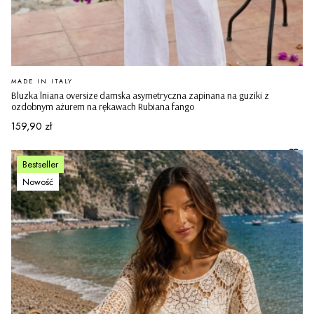
PRODUCENT
MADE IN ITALY
Bluzka lniana oversize damska asymetryczna zapinana na guziki z
ozdobnym ażurem na rękawach Rubiana fango
Cena
159,90 zł
Bestseller
Nowość