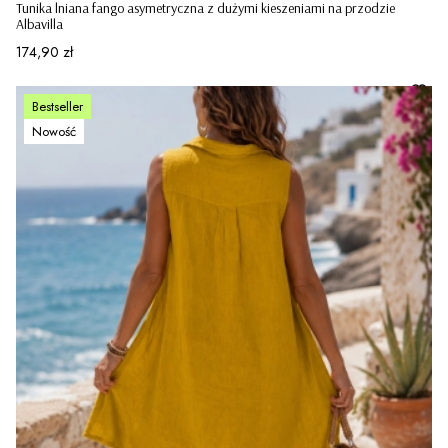
Tunika lniana fango asymetryczna z dużymi kieszeniami na przodzie
Albavilla
Cena
174,90 zł
Bestseller
Nowość