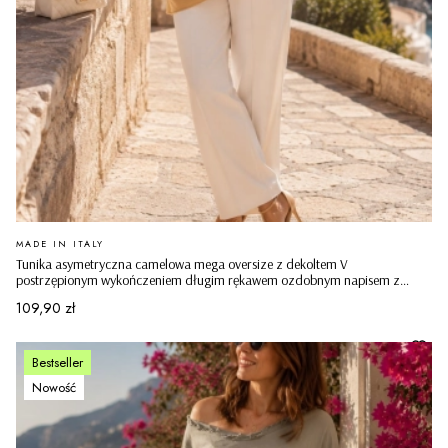
PRODUCENT
MADE IN ITALY
Tunika asymetryczna camelowa mega oversize z dekoltem V
postrzępionym wykończeniem długim rękawem ozdobnym napisem z
dżetów UNLOCK YOUR DREAMS Castelseprio
Cena
109,90 zł
Bestseller
Nowość