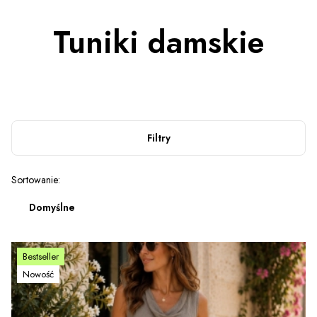
Tuniki damskie
Filtry
Lista produktów
Sortowanie:
Domyślne
Bestseller
Nowość