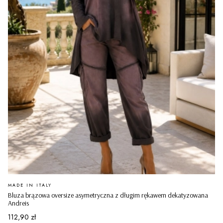
PRODUCENT
MADE IN ITALY
Bluza brązowa oversize asymetryczna z długim rękawem dekatyzowana
Andreis
Cena
112,90 zł