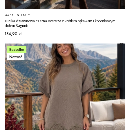
PRODUCENT
MADE IN ITALY
Tunika dzianinowa czarna oversize z krótkim rękawem i koronkowym
dołem Sagunto
Cena
184,90 zł
Bestseller
Nowość