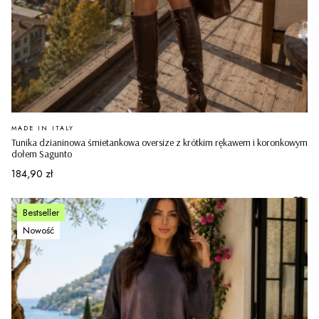
PRODUCENT
MADE IN ITALY
Tunika dzianinowa śmietankowa oversize z krótkim rękawem i koronkowym
dołem Sagunto
Cena
184,90 zł
Bestseller
Nowość