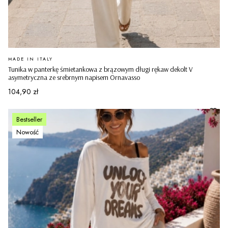
PRODUCENT
MADE IN ITALY
Tunika w panterkę śmietankowa z brązowym długi rękaw dekolt V
asymetryczna ze srebrnym napisem Ornavasso
Cena
104,90 zł
Bestseller
Nowość