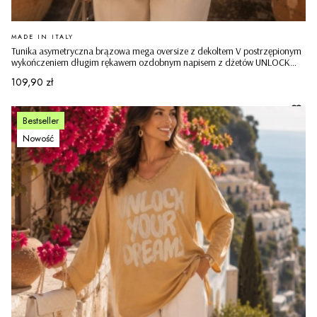
PRODUCENT
MADE IN ITALY
Tunika asymetryczna brązowa mega oversize z dekoltem V postrzępionym
wykończeniem długim rękawem ozdobnym napisem z dżetów UNLOCK
YOUR DREAMS Castelseprio
Cena
109,90 zł
Bestseller
Nowość