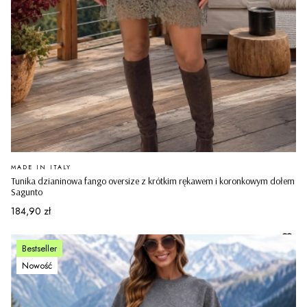
PRODUCENT
MADE IN ITALY
Tunika dzianinowa fango oversize z krótkim rękawem i koronkowym dołem
Sagunto
Cena
184,90 zł
Bestseller
Nowość