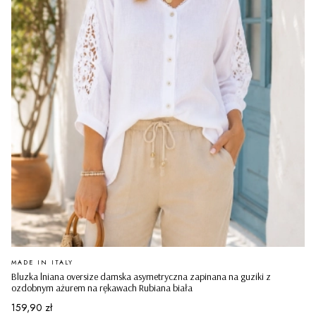
PRODUCENT
MADE IN ITALY
Bluzka lniana oversize damska asymetryczna zapinana na guziki z
ozdobnym ażurem na rękawach Rubiana biała
Cena
159,90 zł