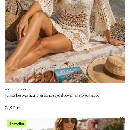
PRODUCENT
MADE IN ITALY
Tunika beżowa ażurowa boho szydełkowa na lato Ponsacco
Cena
74,90 zł
Bestseller