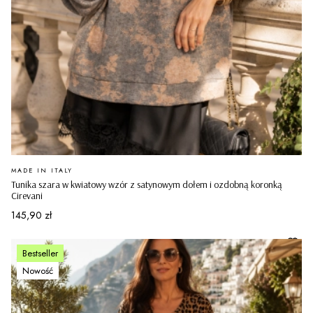
PRODUCENT
MADE IN ITALY
Tunika szara w kwiatowy wzór z satynowym dołem i ozdobną koronką
Cirevani
Cena
145,90 zł
Bestseller
Nowość