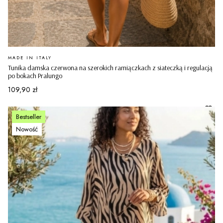
PRODUCENT
MADE IN ITALY
Tunika damska czerwona na szerokich ramiączkach z siateczką i regulacją
po bokach Pralungo
Cena
109,90 zł
Bestseller
Nowość