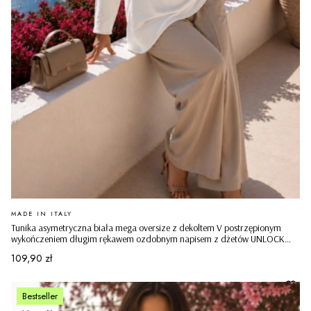
PRODUCENT
MADE IN ITALY
Tunika asymetryczna biała mega oversize z dekoltem V postrzępionym
wykończeniem długim rękawem ozdobnym napisem z dżetów UNLOCK
YOUR DREAMS Castelseprio
Cena
109,90 zł
Bestseller