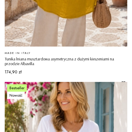
PRODUCENT
MADE IN ITALY
Tunika lniana musztardowa asymetryczna z dużymi kieszeniami na
przodzie Albavilla
Cena
174,90 zł
Bestseller
Nowość