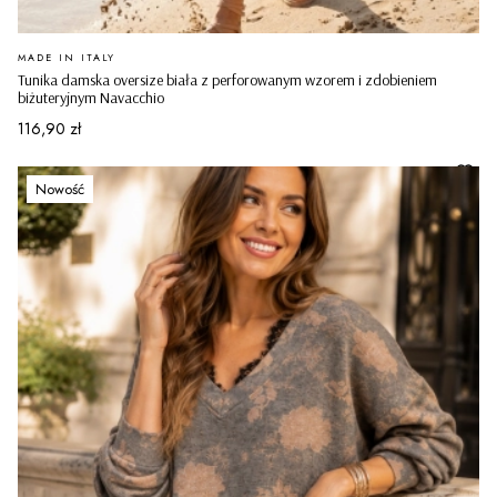
PRODUCENT
MADE IN ITALY
Tunika damska oversize biała z perforowanym wzorem i zdobieniem
biżuteryjnym Navacchio
Cena
116,90 zł
Nowość