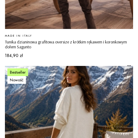
PRODUCENT
MADE IN ITALY
Tunika dzianinowa grafitowa oversize z krótkim rękawem i koronkowym
dołem Sagunto
Cena
184,90 zł
Bestseller
Nowość