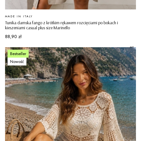
PRODUCENT
MADE IN ITALY
Tunika damska fango z krótkim rękawem rozcięciami po bokach i
kieszeniami casual plus size Marinello
Cena
88,90 zł
Bestseller
Nowość