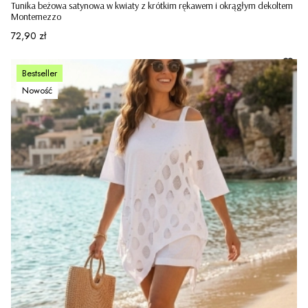
Tunika beżowa satynowa w kwiaty z krótkim rękawem i okrągłym dekoltem
Montemezzo
Cena
72,90 zł
Bestseller
Nowość