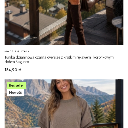
PRODUCENT
MADE IN ITALY
Tunika dzianinowa czarna oversize z krótkim rękawem i koronkowym
dołem Sagunto
Cena
184,90 zł
Bestseller
Nowość