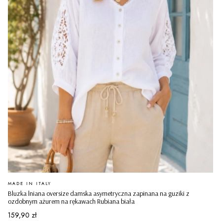
PRODUCENT
MADE IN ITALY
Bluzka lniana oversize damska asymetryczna zapinana na guziki z
ozdobnym ażurem na rękawach Rubiana biała
Cena
159,90 zł