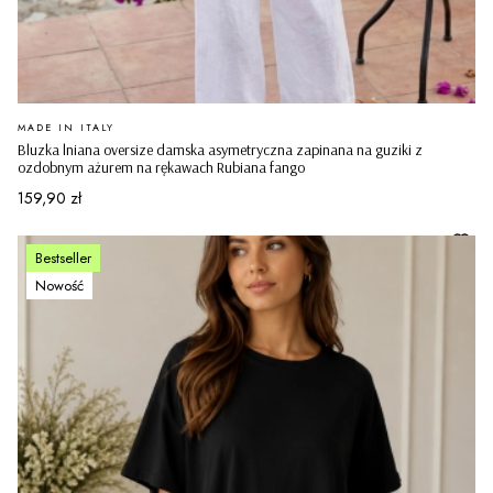
PRODUCENT
MADE IN ITALY
Bluzka lniana oversize damska asymetryczna zapinana na guziki z
ozdobnym ażurem na rękawach Rubiana fango
Cena
159,90 zł
Bestseller
Nowość