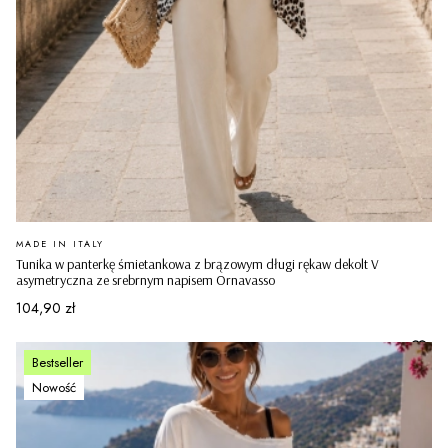
PRODUCENT
MADE IN ITALY
Tunika w panterkę śmietankowa z brązowym długi rękaw dekolt V
asymetryczna ze srebrnym napisem Ornavasso
Cena
104,90 zł
Bestseller
Nowość