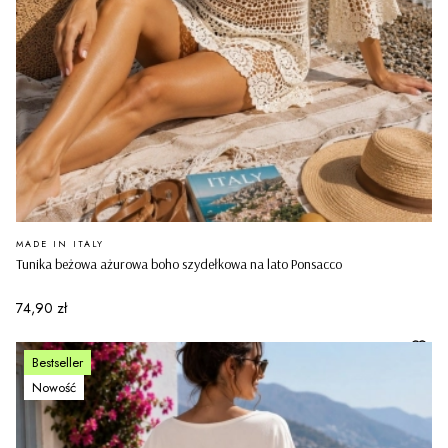
PRODUCENT
MADE IN ITALY
Tunika beżowa ażurowa boho szydełkowa na lato Ponsacco
Cena
74,90 zł
Bestseller
Nowość