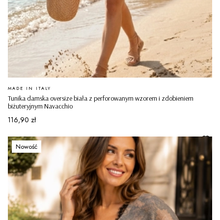
PRODUCENT
MADE IN ITALY
Tunika damska oversize biała z perforowanym wzorem i zdobieniem
biżuteryjnym Navacchio
Cena
116,90 zł
Nowość