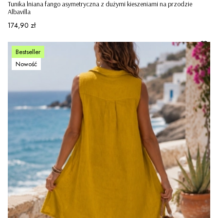
Tunika lniana fango asymetryczna z dużymi kieszeniami na przodzie
Albavilla
Cena
174,90 zł
Bestseller
Nowość