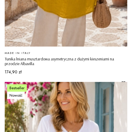
PRODUCENT
MADE IN ITALY
Tunika lniana musztardowa asymetryczna z dużymi kieszeniami na
przodzie Albavilla
Cena
174,90 zł
Bestseller
Nowość