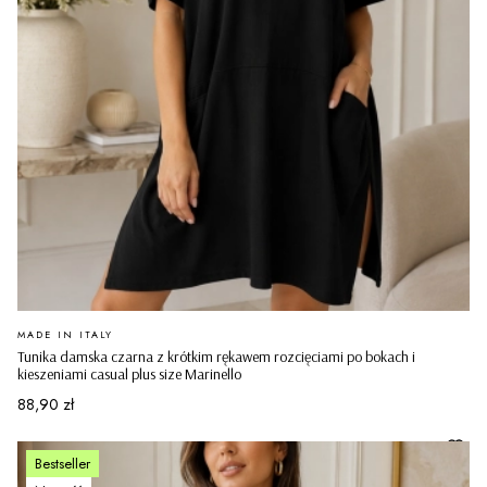
PRODUCENT
MADE IN ITALY
Tunika damska czarna z krótkim rękawem rozcięciami po bokach i
kieszeniami casual plus size Marinello
Cena
88,90 zł
Bestseller