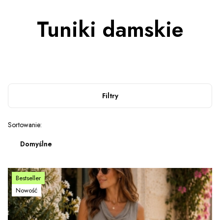
Tuniki damskie
Filtry
Lista produktów
Sortowanie:
Domyślne
Bestseller
Nowość