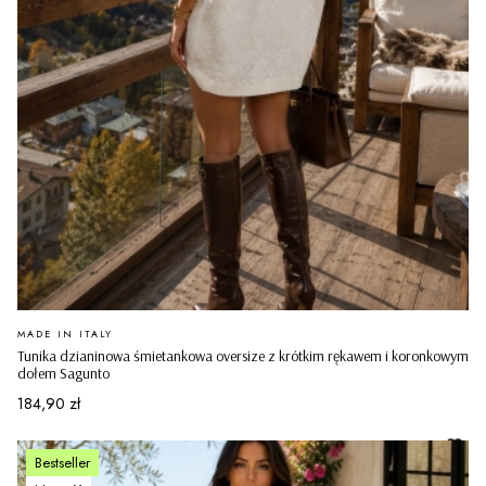
PRODUCENT
MADE IN ITALY
Tunika dzianinowa śmietankowa oversize z krótkim rękawem i koronkowym
dołem Sagunto
Cena
184,90 zł
Bestseller