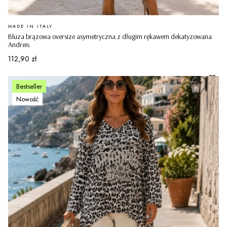
PRODUCENT
MADE IN ITALY
Bluza brązowa oversize asymetryczna z długim rękawem dekatyzowana
Andreis
Cena
112,90 zł
Bestseller
Nowość