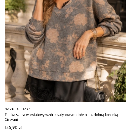
PRODUCENT
MADE IN ITALY
Tunika szara w kwiatowy wzór z satynowym dołem i ozdobną koronką
Cirevani
Cena
145,90 zł