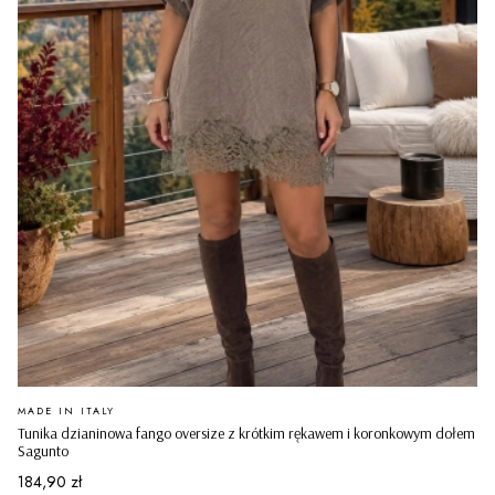
PRODUCENT
MADE IN ITALY
Tunika dzianinowa fango oversize z krótkim rękawem i koronkowym dołem
Sagunto
Cena
184,90 zł