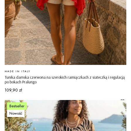
PRODUCENT
MADE IN ITALY
Tunika damska czerwona na szerokich ramiączkach z siateczką i regulacją
po bokach Pralungo
Cena
109,90 zł
Bestseller
Nowość